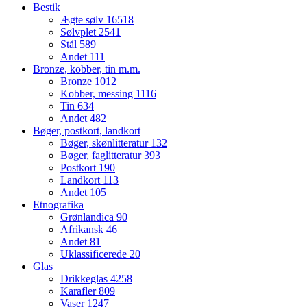
Bestik
Ægte sølv
16518
Sølvplet
2541
Stål
589
Andet
111
Bronze, kobber, tin m.m.
Bronze
1012
Kobber, messing
1116
Tin
634
Andet
482
Bøger, postkort, landkort
Bøger, skønlitteratur
132
Bøger, faglitteratur
393
Postkort
190
Landkort
113
Andet
105
Etnografika
Grønlandica
90
Afrikansk
46
Andet
81
Uklassificerede
20
Glas
Drikkeglas
4258
Karafler
809
Vaser
1247