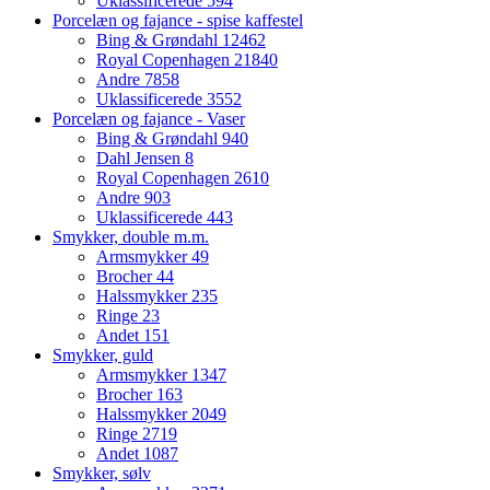
Uklassificerede
594
Porcelæn og fajance - spise kaffestel
Bing & Grøndahl
12462
Royal Copenhagen
21840
Andre
7858
Uklassificerede
3552
Porcelæn og fajance - Vaser
Bing & Grøndahl
940
Dahl Jensen
8
Royal Copenhagen
2610
Andre
903
Uklassificerede
443
Smykker, double m.m.
Armsmykker
49
Brocher
44
Halssmykker
235
Ringe
23
Andet
151
Smykker, guld
Armsmykker
1347
Brocher
163
Halssmykker
2049
Ringe
2719
Andet
1087
Smykker, sølv