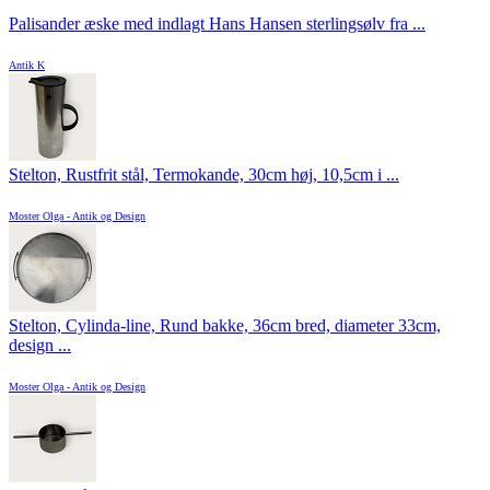
Palisander æske med indlagt Hans Hansen sterlingsølv fra ...
Antik K
Stelton, Rustfrit stål, Termokande, 30cm høj, 10,5cm i ...
Moster Olga - Antik og Design
Stelton, Cylinda-line, Rund bakke, 36cm bred, diameter 33cm,
design ...
Moster Olga - Antik og Design