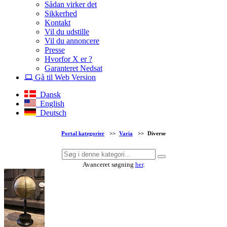
Sådan virker det
Sikkerhed
Kontakt
Vil du udstille
Vil du annoncere
Presse
Hvorfor X er ?
Garanteret Nedsat
Gå til Web Version
Dansk
English
Deutsch
Portal kategorier
>>
Varia
>>
Diverse
Avanceret søgning
her
.