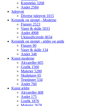
Kunstglas
3268
Andet
2584
Julepynt
Diverse julepynt
1015
Keramik og stentøj - Moderne
Figurer
2523
Vaser & skåle
5033
Andet
4908
Uklassificerede
4634
Keramik og stentøj - ældre og antik
Figurer
90
Vaser & skåle
134
Andet
348
Kunst moderne
Akvareller
605
Grafik
1560
Malerier
5280
Skulpturer
65
Tegninger
534
Andet
760
Kunst ældre
Akvareller
408
Andet
175
Grafik
1876
Malerier
2678