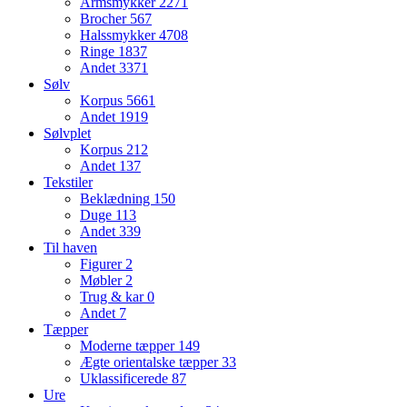
Armsmykker
2271
Brocher
567
Halssmykker
4708
Ringe
1837
Andet
3371
Sølv
Korpus
5661
Andet
1919
Sølvplet
Korpus
212
Andet
137
Tekstiler
Beklædning
150
Duge
113
Andet
339
Til haven
Figurer
2
Møbler
2
Trug & kar
0
Andet
7
Tæpper
Moderne tæpper
149
Ægte orientalske tæpper
33
Uklassificerede
87
Ure