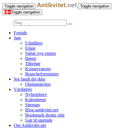
Toggle navigation
Toggle navigation
Toggle navigation
Forside
Søg
Udstillere
Emne
Sidste nye emner
Bøger
Tilbehør
Konservatorer
Brancheforeninger
Jeg fandt det ikke
Opslagstavlen
Værktøjer
Nyhedsbrev
Kalenderen
Sitemap
Blog.antikvitet.net
Bookmark denne side
Gør til startside
Om Antikvitet.net