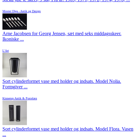
Moster Olga - Antik og Design
Arne Jacobsen for Georg Jensen, sæt med seks middagsskeer.
Ikoniske ...
L'Art
Sort cylinderformet vase med holder og indsats. Model Nolia.
Formgiver ...
Kinnerup Antik & Porcelæn
Sort cylinderformet vase med holder og indsats. Model Flora. Vasen
...