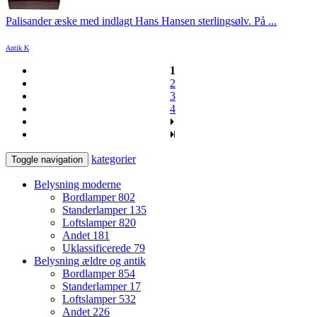
Palisander æske med indlagt Hans Hansen sterlingsølv. På ...
Antik K
1
2
3
4
kategorier
Toggle navigation
Belysning moderne
Bordlamper
802
Standerlamper
135
Loftslamper
820
Andet
181
Uklassificerede
79
Belysning ældre og antik
Bordlamper
854
Standerlamper
17
Loftslamper
532
Andet
226