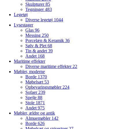
Skulpturer
85
Tegninger
483
Legetøj
Diverse legetøj
1044
Lysestager
Glas
96
Messing
250
Porcelæn & Keramik
36
Sølv & Plet
68
Tin & andet
39
Andet
168
Maritime effekter
Diverse maritime effekter
22
Møbler, moderne
Borde
1370
Møbelsæt
53
Opbevaringsmøbler
224
Sofaer
239
Spejle
88
Stole
1871
Andet
975
Møbler, ældre og antik
Almuemøbler
142
Borde
626
Møbelsæt og spisestuer
27