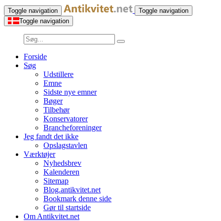
Toggle navigation
Toggle navigation
Toggle navigation
Forside
Søg
Udstillere
Emne
Sidste nye emner
Bøger
Tilbehør
Konservatorer
Brancheforeninger
Jeg fandt det ikke
Opslagstavlen
Værktøjer
Nyhedsbrev
Kalenderen
Sitemap
Blog.antikvitet.net
Bookmark denne side
Gør til startside
Om Antikvitet.net