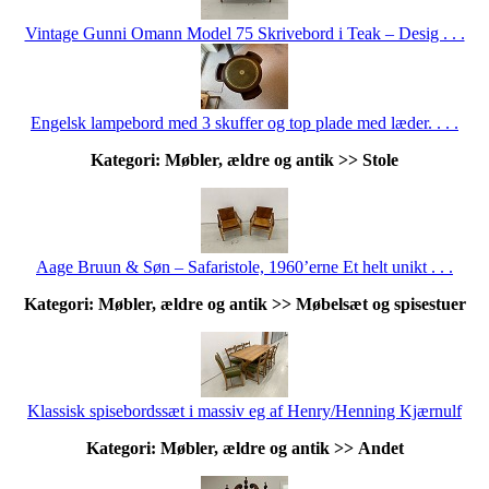
Vintage Gunni Omann Model 75 Skrivebord i Teak – Desig . . .
Engelsk lampebord med 3 skuffer og top plade med læder. . . .
Kategori: Møbler, ældre og antik >> Stole
Aage Bruun & Søn – Safaristole, 1960’erne Et helt unikt . . .
Kategori: Møbler, ældre og antik >> Møbelsæt og spisestuer
Klassisk spisebordssæt i massiv eg af Henry/Henning Kjærnulf
Kategori: Møbler, ældre og antik >> Andet