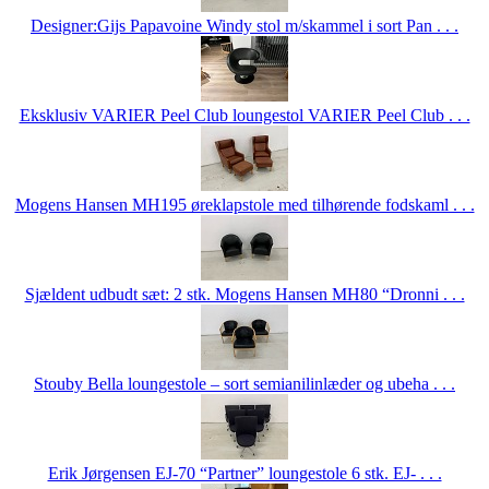
Designer:Gijs Papavoine Windy stol m/skammel i sort Pan . . .
Eksklusiv VARIER Peel Club loungestol VARIER Peel Club . . .
Mogens Hansen MH195 øreklapstole med tilhørende fodskaml . . .
Sjældent udbudt sæt: 2 stk. Mogens Hansen MH80 “Dronni . . .
Stouby Bella loungestole – sort semianilinlæder og ubeha . . .
Erik Jørgensen EJ-70 “Partner” loungestole 6 stk. EJ- . . .