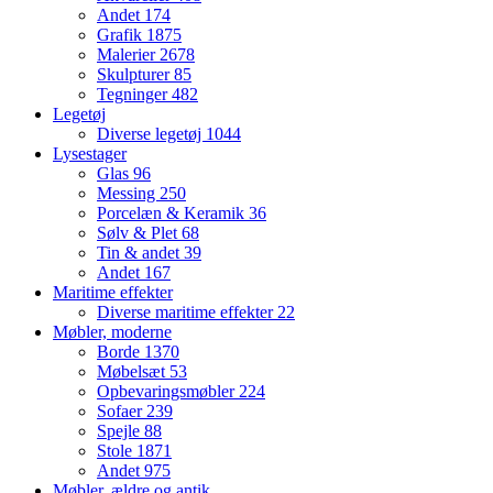
Andet
174
Grafik
1875
Malerier
2678
Skulpturer
85
Tegninger
482
Legetøj
Diverse legetøj
1044
Lysestager
Glas
96
Messing
250
Porcelæn & Keramik
36
Sølv & Plet
68
Tin & andet
39
Andet
167
Maritime effekter
Diverse maritime effekter
22
Møbler, moderne
Borde
1370
Møbelsæt
53
Opbevaringsmøbler
224
Sofaer
239
Spejle
88
Stole
1871
Andet
975
Møbler, ældre og antik