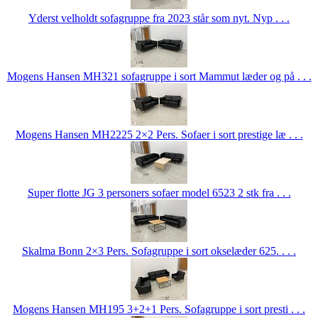
Yderst velholdt sofagruppe fra 2023 står som nyt. Nyp . . .
Mogens Hansen MH321 sofagruppe i sort Mammut læder og på . . .
Mogens Hansen MH2225 2×2 Pers. Sofaer i sort prestige læ . . .
Super flotte JG 3 personers sofaer model 6523 2 stk fra . . .
Skalma Bonn 2×3 Pers. Sofagruppe i sort okselæder 625. . . .
Mogens Hansen MH195 3+2+1 Pers. Sofagruppe i sort presti . . .