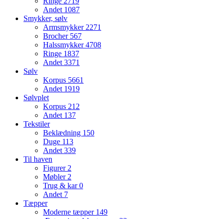
Ringe
2719
Andet
1087
Smykker, sølv
Armsmykker
2271
Brocher
567
Halssmykker
4708
Ringe
1837
Andet
3371
Sølv
Korpus
5661
Andet
1919
Sølvplet
Korpus
212
Andet
137
Tekstiler
Beklædning
150
Duge
113
Andet
339
Til haven
Figurer
2
Møbler
2
Trug & kar
0
Andet
7
Tæpper
Moderne tæpper
149