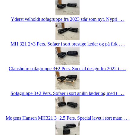
Yderst velholdt sofagruppe fra 2023 står som nyt. Nypri . . .
MH 321 2×3 Pers. Sofaer i sort prestige læder og på firk . . .
Clausholm sofagruppe 3+2 Pers. Special design fra 2022 i . . .
Sofagruppe 3+2 Pers. Sofaer i sort anilin læder og med t . . .
Mogens Hansen MH321 3+2,5 Pers. Special lavet i sort mam . . .