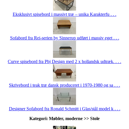
Eksklusivt spisebord i massivt træ – unika Karakterfu . . .
Sofabord fra Rei-serien by Sinnerup udført i massiv eget . . .
Curve spisebord fra Pbj Design med 2 x hollandsk udtræk. . . .
Skrivebord i teak træ dansk produceret i 1970-1980 og sa . . .
Designer Sofabord fra Ronald Schmitt i Glas/stål model k . . .
Kategori: Møbler, moderne >> Stole