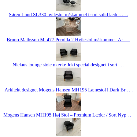
Søren Lund SL330 hvilestol m/skammel i sort solid læder. . . .
Bruno Mathsson Mi 477 Pernilla 2 Hvilestol m/skammel. Ar . . .
Nielaus lounge stole mærke Jeki special designet i sort . . .
Arkitekt designet Mogens Hansen MH195 Lænestol i Dark Br . . .
Mogens Hansen MH195 Høj Stol – Premium Læder / Sort Nyp . . .