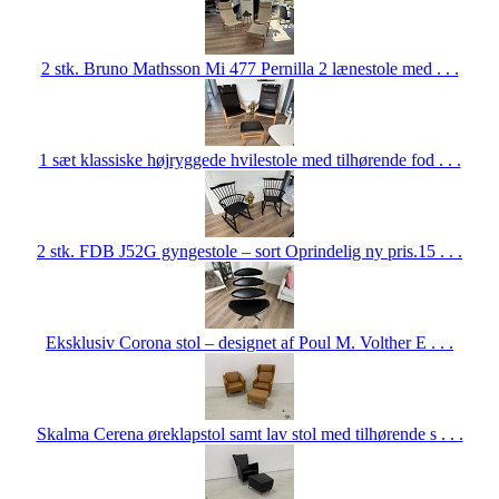
2 stk. Bruno Mathsson Mi 477 Pernilla 2 lænestole med . . .
1 sæt klassiske højryggede hvilestole med tilhørende fod . . .
2 stk. FDB J52G gyngestole – sort Oprindelig ny pris.15 . . .
Eksklusiv Corona stol – designet af Poul M. Volther E . . .
Skalma Cerena øreklapstol samt lav stol med tilhørende s . . .