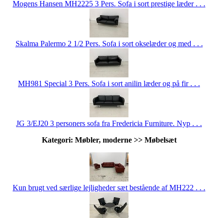
Mogens Hansen MH2225 3 Pers. Sofa i sort prestige læder . . .
Skalma Palermo 2 1/2 Pers. Sofa i sort okselæder og med . . .
MH981 Special 3 Pers. Sofa i sort anilin læder og på fir . . .
JG 3/EJ20 3 personers sofa fra Fredericia Furniture. Nyp . . .
Kategori: Møbler, moderne >> Møbelsæt
Kun brugt ved særlige lejligheder sæt bestående af MH222 . . .