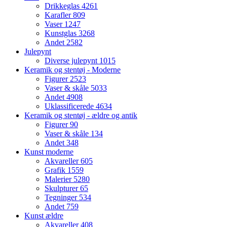
Drikkeglas
4261
Karafler
809
Vaser
1247
Kunstglas
3268
Andet
2582
Julepynt
Diverse julepynt
1015
Keramik og stentøj - Moderne
Figurer
2523
Vaser & skåle
5033
Andet
4908
Uklassificerede
4634
Keramik og stentøj - ældre og antik
Figurer
90
Vaser & skåle
134
Andet
348
Kunst moderne
Akvareller
605
Grafik
1559
Malerier
5280
Skulpturer
65
Tegninger
534
Andet
759
Kunst ældre
Akvareller
408