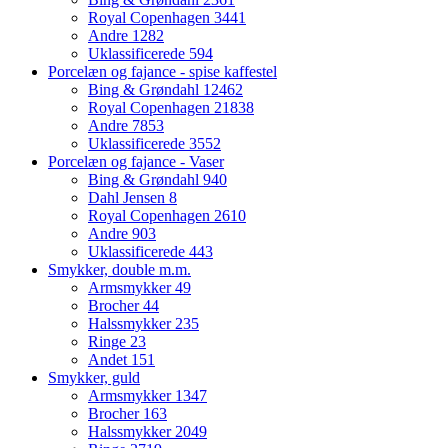
Royal Copenhagen
3441
Andre
1282
Uklassificerede
594
Porcelæn og fajance - spise kaffestel
Bing & Grøndahl
12462
Royal Copenhagen
21838
Andre
7853
Uklassificerede
3552
Porcelæn og fajance - Vaser
Bing & Grøndahl
940
Dahl Jensen
8
Royal Copenhagen
2610
Andre
903
Uklassificerede
443
Smykker, double m.m.
Armsmykker
49
Brocher
44
Halssmykker
235
Ringe
23
Andet
151
Smykker, guld
Armsmykker
1347
Brocher
163
Halssmykker
2049