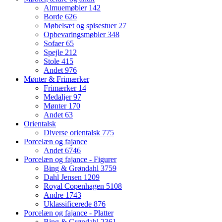
Almuemøbler
142
Borde
626
Møbelsæt og spisestuer
27
Opbevaringsmøbler
348
Sofaer
65
Spejle
212
Stole
415
Andet
976
Mønter & Frimærker
Frimærker
14
Medaljer
97
Mønter
170
Andet
63
Orientalsk
Diverse orientalsk
775
Porcelæn og fajance
Andet
6746
Porcelæn og fajance - Figurer
Bing & Grøndahl
3759
Dahl Jensen
1209
Royal Copenhagen
5108
Andre
1743
Uklassificerede
876
Porcelæn og fajance - Platter
Bing & Grøndahl
2361