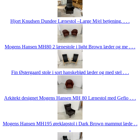
Hjort Knudsen Dundee Lænestol –Large M/el betjening. . . .
Mogens Hansen MH80 2 lænestole i light Brown læder og me . . .
Fin Østergaard stole i sort hanskeblød læder og med stel . . .
Arkitekt designet Mogens Hansen MH 80 Lænestol med Gefio . . .
Mogens Hansen MH195 øreklapstol i Dark Brown mammut læde . .
.