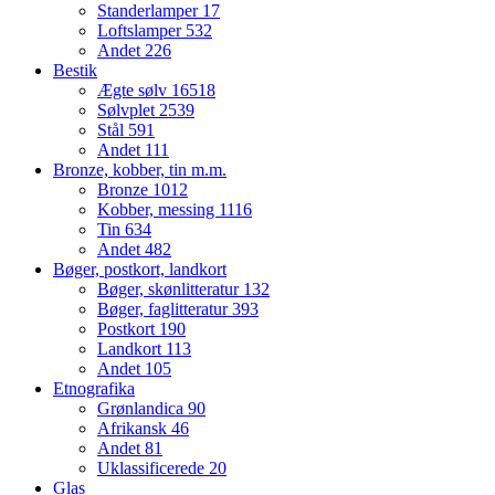
Standerlamper
17
Loftslamper
532
Andet
226
Bestik
Ægte sølv
16518
Sølvplet
2539
Stål
591
Andet
111
Bronze, kobber, tin m.m.
Bronze
1012
Kobber, messing
1116
Tin
634
Andet
482
Bøger, postkort, landkort
Bøger, skønlitteratur
132
Bøger, faglitteratur
393
Postkort
190
Landkort
113
Andet
105
Etnografika
Grønlandica
90
Afrikansk
46
Andet
81
Uklassificerede
20
Glas