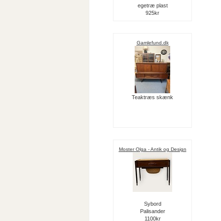
egetræ plast
925kr
Gamlefund.dk
Teaktræs skænk
Moster Olga - Antik og Design
Sybord
Palisander
1100kr