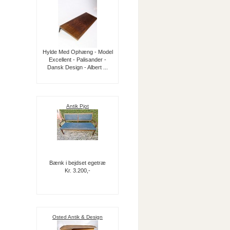
Hylde Med Ophæng - Model
Excellent - Palisander -
Dansk Design - Albert ...
Antik Pjot
Bænk i bejdset egetræ
Kr. 3.200,-
Osted Antik & Design