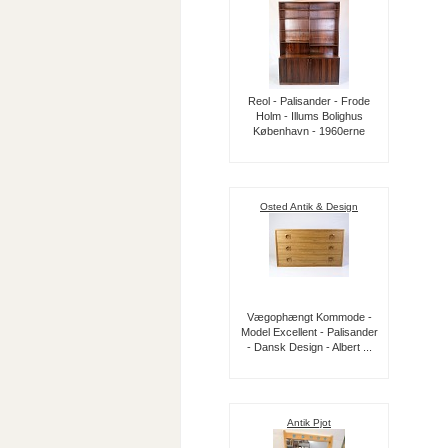
Reol - Palisander - Frode
Holm - Illums Bolighus
København - 1960erne
Osted Antik & Design
Vægophængt Kommode -
Model Excellent - Palisander
- Dansk Design - Albert ...
Antik Pjot