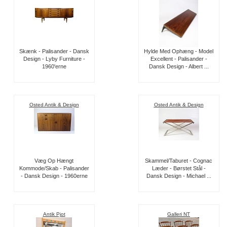
Skænk - Palisander - Dansk
Hylde Med Ophæng - Model
Design - Lyby Furniture -
Excellent - Palisander -
1960'erne
Dansk Design - Albert ...
Osted Antik & Design
Osted Antik & Design
Væg Op Hængt
Skammel/Taburet - Cognac
Kommode/Skab - Palisander
Læder - Børstet Stål -
- Dansk Design - 1960erne
Dansk Design - Michael ...
Antik Pjot
Galleri NT