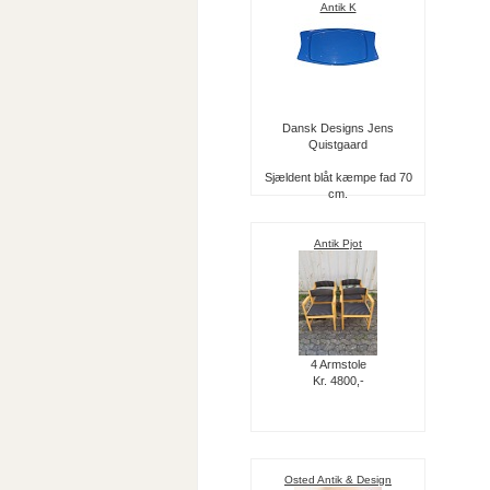
Antik K
Dansk Designs Jens
Quistgaard
Sjældent blåt kæmpe fad 70
cm.
Antik Pjot
4 Armstole
Kr. 4800,-
Osted Antik & Design