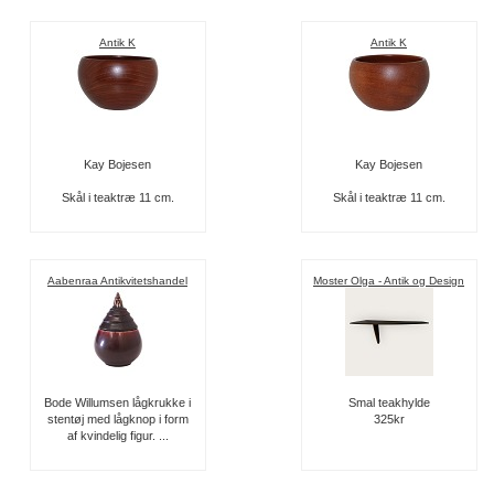
Antik K
Antik K
Kay Bojesen
Kay Bojesen
Skål i teaktræ 11 cm.
Skål i teaktræ 11 cm.
Aabenraa Antikvitetshandel
Moster Olga - Antik og Design
Bode Willumsen lågkrukke i
Smal teakhylde
stentøj med lågknop i form
325kr
af kvindelig figur. ...