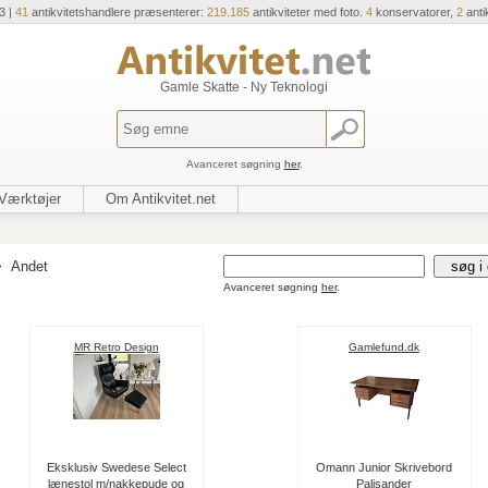
3 |
41
antikvitetshandlere præsenterer:
219.185
antikviteter med foto.
4
konservatorer,
2
anti
Gamle Skatte - Ny Teknologi
Avanceret søgning
her
.
Værktøjer
Om Antikvitet.net
>
Andet
Avanceret søgning
her
.
MR Retro Design
Gamlefund.dk
Eksklusiv Swedese Select
Omann Junior Skrivebord
lænestol m/nakkepude og
Palisander