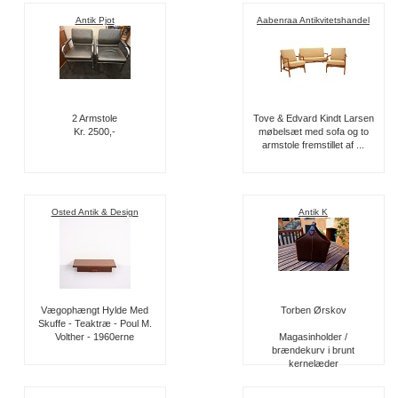
Antik Pjot
Aabenraa Antikvitetshandel
2 Armstole
Tove & Edvard Kindt Larsen
Kr. 2500,-
møbelsæt med sofa og to
armstole fremstillet af ...
Osted Antik & Design
Antik K
Vægophængt Hylde Med
Torben Ørskov
Skuffe - Teaktræ - Poul M.
Volther - 1960erne
Magasinholder /
brændekurv i brunt
kernelæder