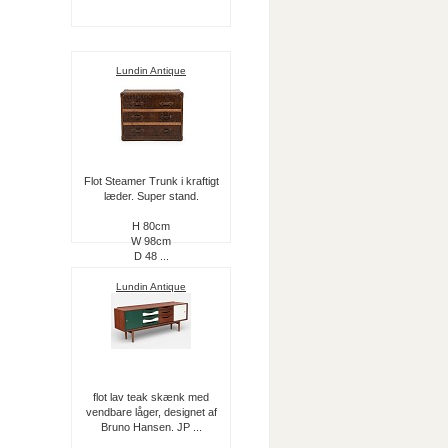
Lundin Antique
Flot Steamer Trunk i kraftigt
læder. Super stand.
H 80cm
W 98cm
D 48 ...
Lundin Antique
flot lav teak skænk med
vendbare låger, designet af
Bruno Hansen. JP ...