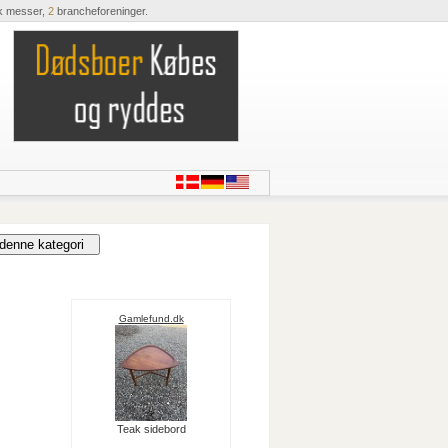
k messer,
2
brancheforeninger.
Gamlefund.dk
Teak sidebord