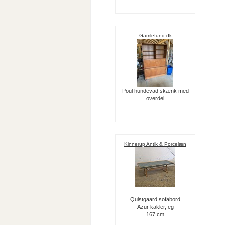
Gamlefund.dk
Poul hundevad skænk med
overdel
Kinnerup Antik & Porcelæn
Quistgaard sofabord
Azur kakler, eg
167 cm