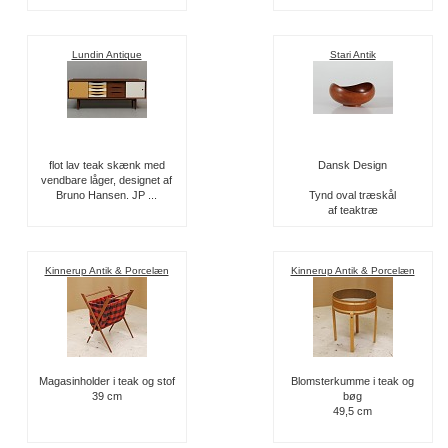
Lundin Antique
Stari Antik
flot lav teak skænk med
Dansk Design
vendbare låger, designet af
Bruno Hansen. JP ...
Tynd oval træskål
af teaktræ
Kinnerup Antik & Porcelæn
Kinnerup Antik & Porcelæn
Magasinholder i teak og stof
Blomsterkumme i teak og
39 cm
bøg
49,5 cm