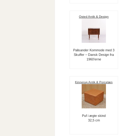
Osted Antik & Design
Palisander Kommode med 3
Skuffer – Dansk Design fra
1960’erne
Kinnerup Antik & Porcelæn
Puf i ægte skind
32,5 cm