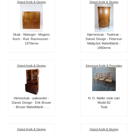
Osted Antik & Design
Osted Antik & Design
Skab - Mahogni - Mogens
Hjørneskab - Teaktræ -
Koch - Rud. Rasmussen -
Dansk Design - Peterson
1970erne
Midtjydsk Møbelfabrik -
1960erne
Osted Antik & Design
Kinnerup Antik & Porcelæn
Vitrineskab - palisander -
N. O. Møller stole sæt
Dansk Design - Erik Brouer
Model 82
- Brouer Møbelfabrik - ...
Teak
Osted Antik & Design
Osted Antik & Design