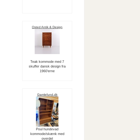
Osted Antik & Design
Teak kommode med 7
skuffer dansk design fra
1960’erne
Gamlefund.dk
Poul hundevad
kommode/skænk med
overdel