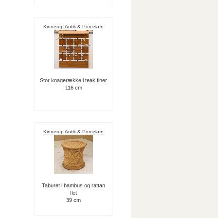
Kinnerup Antik & Porcelæn
Stor knagerække i teak finer
116 cm
Kinnerup Antik & Porcelæn
Taburet i bambus og rattan
flet
39 cm