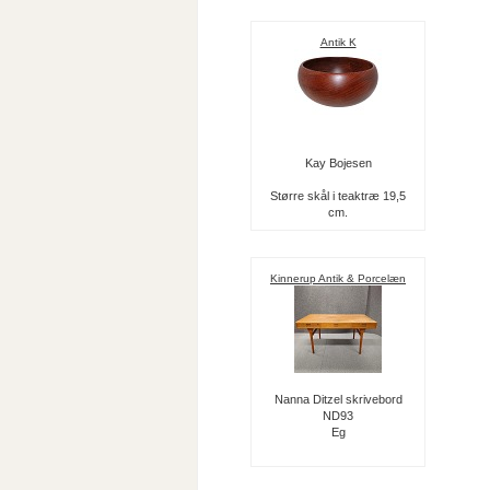
Antik K
Kay Bojesen
Større skål i teaktræ 19,5
cm.
Kinnerup Antik & Porcelæn
Nanna Ditzel skrivebord
ND93
Eg