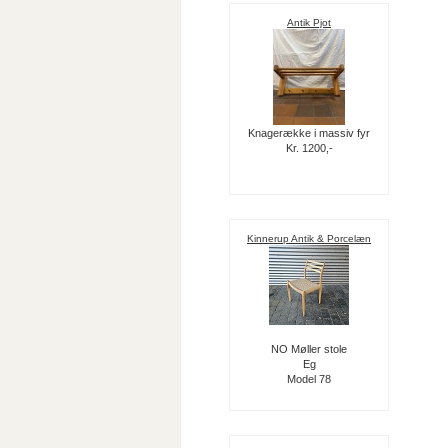
Antik Pjot
Knagerække i massiv fyr
Kr. 1200,-
Kinnerup Antik & Porcelæn
NO Møller stole
Eg
Model 78