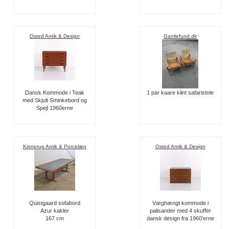
Osted Antik & Design
Gamlefund.dk
Dansk Kommode i Teak
1 par kaare klint safaristole
med Skjult Sminkebord og
Spejl 1960erne
Kinnerup Antik & Porcelæn
Osted Antik & Design
Quistgaard sofabord
Væghængt kommode i
Azur kakler
palisander med 4 skuffer
167 cm
dansk design fra 1960’erne