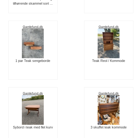
tilhørende skammel sort ...
Gamlefund.dk
Gamlefund.dk
1 par Teak sengeborde
Teak Reol / Kommode
Gamlefund.dk
Gamlefund.dk
Sybord i teak med flet kurv
3 skuffet teak kommode