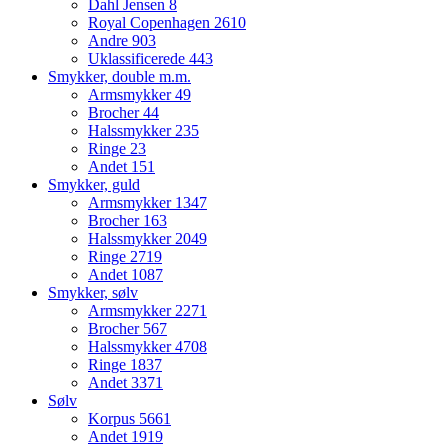
Dahl Jensen
8
Royal Copenhagen
2610
Andre
903
Uklassificerede
443
Smykker, double m.m.
Armsmykker
49
Brocher
44
Halssmykker
235
Ringe
23
Andet
151
Smykker, guld
Armsmykker
1347
Brocher
163
Halssmykker
2049
Ringe
2719
Andet
1087
Smykker, sølv
Armsmykker
2271
Brocher
567
Halssmykker
4708
Ringe
1837
Andet
3371
Sølv
Korpus
5661
Andet
1919