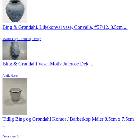
Bing & Grøndahl, Liljekonval vase, Convalla, #57/12, 8,5cm ...
Moster Olga - Antik og Design
Bing & Grøndahl Vase, Motiv Julerose Dek. ...
Antik Huset
Tidlig Bing og Grøndahl Kontor / Barberkop Måler 8,5cm x 7,5cm
...
Danam Antik