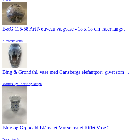
K&Co.
B&G 115-58 Art Nouveau vægvase - 18 x 18 cm træer langs ...
Klosterkælderen
Bing & Grøndahl, vase med Carlsbergs elefantport, givet som ...
Moster Olga - Antik og Design
Bing og Grøndahl Blåmalet Musselmalet Riflet Vase 2. ...
Danam Antik