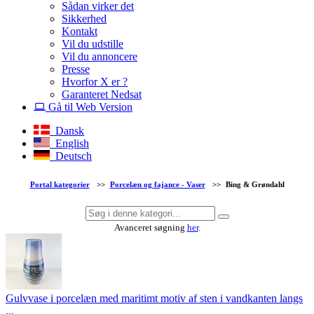
Sådan virker det
Sikkerhed
Kontakt
Vil du udstille
Vil du annoncere
Presse
Hvorfor X er ?
Garanteret Nedsat
Gå til Web Version
Dansk
English
Deutsch
Portal kategorier
>>
Porcelæn og fajance - Vaser
>>
Bing & Grøndahl
Avanceret søgning
her
.
Gulvvase i porcelæn med maritimt motiv af sten i vandkanten langs
...