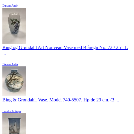
Danam Antik
Bing og Grøndahl Art Nouveau Vase med Blåregn No. 72 / 251 1.
...
Danam Antik
Bing & Grøndahl. Vase. Model 740-5507. Højde 29 cm. (3 ...
Lundin Antique