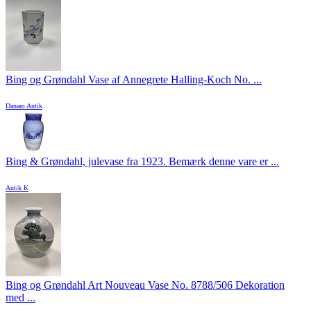
Bing og Grøndahl Vase af Annegrete Halling-Koch No. ...
Danam Antik
Bing & Grøndahl, julevase fra 1923. Bemærk denne vare er ...
Antik K
Bing og Grøndahl Art Nouveau Vase No. 8788/506 Dekoration
med ...