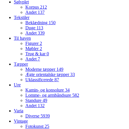
Sølvplet
Korpus
212
Andet
137
Tekstiler
Beklædning
150
Duge
113
Andet
339
Til haven
Figurer
2
Møbler
2
Trug & kar
0
Andet
7
Tæpper
Moderne tæpper
149
Ægte orientalske tæpper
33
Uklassificerede
87
Ure
Kamin- og konsolure
34
Lomme- og armbåndsure
582
Standure
49
Andet
132
Varia
Diverse
5939
Vintage
Fotokunst
25