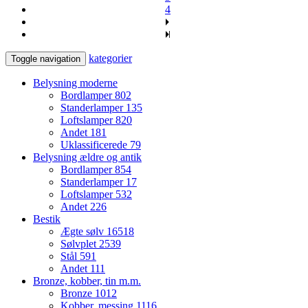
4
kategorier
Toggle navigation
Belysning moderne
Bordlamper
802
Standerlamper
135
Loftslamper
820
Andet
181
Uklassificerede
79
Belysning ældre og antik
Bordlamper
854
Standerlamper
17
Loftslamper
532
Andet
226
Bestik
Ægte sølv
16518
Sølvplet
2539
Stål
591
Andet
111
Bronze, kobber, tin m.m.
Bronze
1012
Kobber, messing
1116