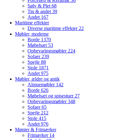
Porcelæn & Keramik
36
Sølv & Plet
68
Tin & andet
39
Andet
167
Maritime effekter
Diverse maritime effekter
22
Møbler, moderne
Borde
1370
Møbelsæt
53
Opbevaringsmøbler
224
Sofaer
239
Spejle
88
Stole
1871
Andet
975
Møbler, ældre og antik
Almuemøbler
142
Borde
626
Møbelsæt og spisestuer
27
Opbevaringsmøbler
348
Sofaer
65
Spejle
212
Stole
415
Andet
976
Mønter & Frimærker
Frimærker
14