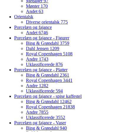
Medaljer
97
Mønter
170
Andet
63
Orientalsk
Diverse orientalsk
775
Porcelæn og fajance
Andet
6746
Porcelæn og fajance - Figurer
Bing & Grøndahl
3759
Dahl Jensen
1209
Royal Copenhagen
5108
Andre
1743
Uklassificerede
876
Porcelæn og fajance - Platter
Bing & Grøndahl
2361
Royal Copenhagen
3441
Andre
1282
Uklassificerede
594
Porcelæn og fajance - spise kaffestel
Bing & Grøndahl
12462
Royal Copenhagen
21838
Andre
7855
Uklassificerede
3552
Porcelæn og fajance - Vaser
Bing & Grøndahl
940