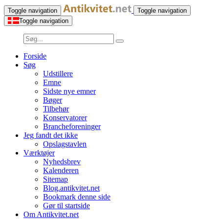
Toggle navigation
Toggle navigation
Toggle navigation
Forside
Søg
Udstillere
Emne
Sidste nye emner
Bøger
Tilbehør
Konservatorer
Brancheforeninger
Jeg fandt det ikke
Opslagstavlen
Værktøjer
Nyhedsbrev
Kalenderen
Sitemap
Blog.antikvitet.net
Bookmark denne side
Gør til startside
Om Antikvitet.net