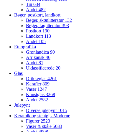
Tin
634
Andet
482
Bøger, postkort, landkort
Bøger, skønlitteratur
132
Bøger, faglitteratur
393
Postkort
190
Landkort
113
Andet
105
Etnografika
Grønlandica
90
Afrikansk
46
Andet
81
Uklassificerede
20
Glas
Drikkeglas
4261
Karafler
809
Vaser
1247
Kunstglas
3268
Andet
2582
Julepynt
Diverse julepynt
1015
Keramik og stentøj - Moderne
Figurer
2523
Vaser & skåle
5033
Andet
4908