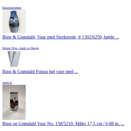
Klosterkælderen
Bing & Grøndahl, Vase med Storkerede, # 1302/6250, højde ...
Moster Olga - Antik og Design
Bing & Grøndahl Futura høj vase med ...
Antik K
Bing og Grøndahl Vase No. 158/5210. Måler 17,5 cm / 6,88 in. ...