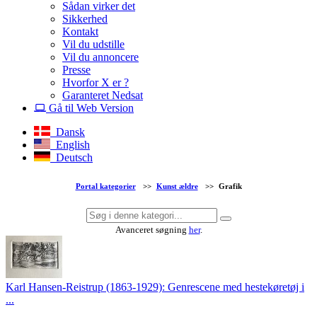
Sådan virker det
Sikkerhed
Kontakt
Vil du udstille
Vil du annoncere
Presse
Hvorfor X er ?
Garanteret Nedsat
Gå til Web Version
Dansk
English
Deutsch
Portal kategorier
>>
Kunst ældre
>>
Grafik
Avanceret søgning
her
.
Karl Hansen-Reistrup (1863-1929): Genrescene med hestekøretøj i
...