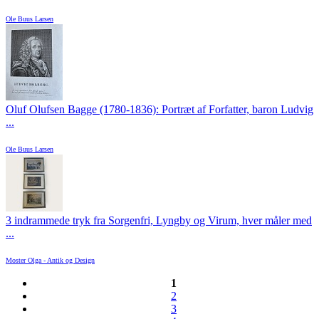
Ole Buus Larsen
Oluf Olufsen Bagge (1780-1836): Portræt af Forfatter, baron Ludvig
...
Ole Buus Larsen
3 indrammede tryk fra Sorgenfri, Lyngby og Virum, hver måler med
...
Moster Olga - Antik og Design
1
2
3