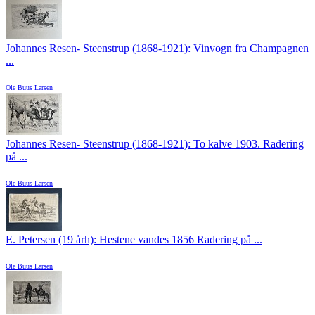
Johannes Resen- Steenstrup (1868-1921): Vinvogn fra Champagnen
...
Ole Buus Larsen
Johannes Resen- Steenstrup (1868-1921): To kalve 1903. Radering
på ...
Ole Buus Larsen
E. Petersen (19 årh): Hestene vandes 1856 Radering på ...
Ole Buus Larsen