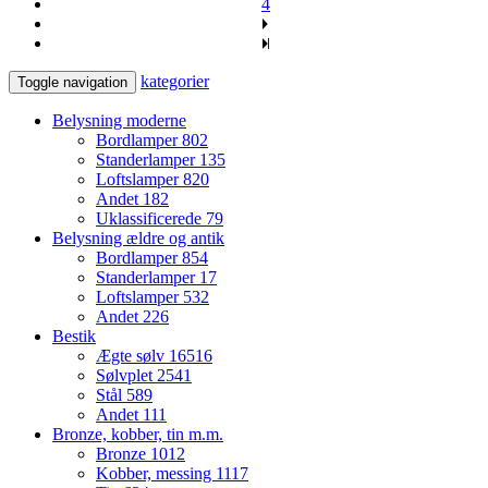
4
kategorier
Toggle navigation
Belysning moderne
Bordlamper
802
Standerlamper
135
Loftslamper
820
Andet
182
Uklassificerede
79
Belysning ældre og antik
Bordlamper
854
Standerlamper
17
Loftslamper
532
Andet
226
Bestik
Ægte sølv
16516
Sølvplet
2541
Stål
589
Andet
111
Bronze, kobber, tin m.m.
Bronze
1012
Kobber, messing
1117