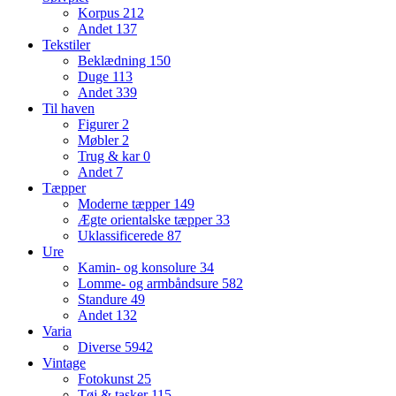
Korpus
212
Andet
137
Tekstiler
Beklædning
150
Duge
113
Andet
339
Til haven
Figurer
2
Møbler
2
Trug & kar
0
Andet
7
Tæpper
Moderne tæpper
149
Ægte orientalske tæpper
33
Uklassificerede
87
Ure
Kamin- og konsolure
34
Lomme- og armbåndsure
582
Standure
49
Andet
132
Varia
Diverse
5942
Vintage
Fotokunst
25
Tøj & tasker
115