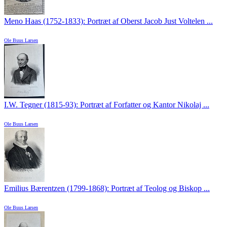
Meno Haas (1752-1833): Portræt af Oberst Jacob Just Voltelen ...
Ole Buus Larsen
I.W. Tegner (1815-93): Portræt af Forfatter og Kantor Nikolaj ...
Ole Buus Larsen
Emilius Bærentzen (1799-1868): Portræt af Teolog og Biskop ...
Ole Buus Larsen