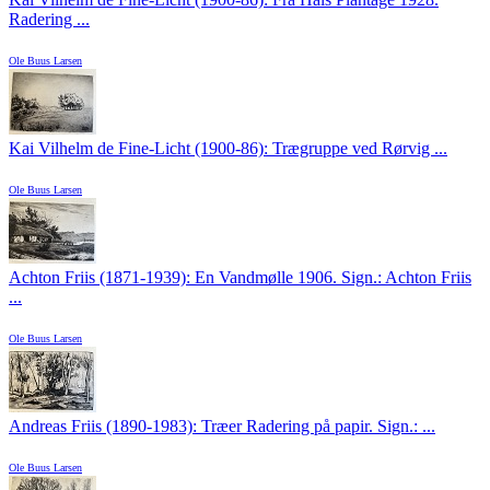
Radering ...
Ole Buus Larsen
Kai Vilhelm de Fine-Licht (1900-86): Trægruppe ved Rørvig ...
Ole Buus Larsen
Achton Friis (1871-1939): En Vandmølle 1906. Sign.: Achton Friis
...
Ole Buus Larsen
Andreas Friis (1890-1983): Træer Radering på papir. Sign.: ...
Ole Buus Larsen