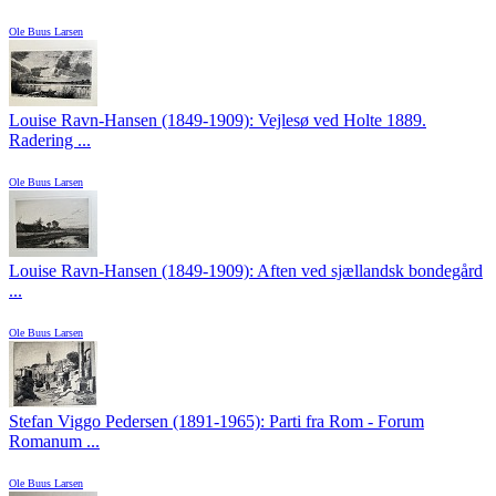
Ole Buus Larsen
Louise Ravn-Hansen (1849-1909): Vejlesø ved Holte 1889.
Radering ...
Ole Buus Larsen
Louise Ravn-Hansen (1849-1909): Aften ved sjællandsk bondegård
...
Ole Buus Larsen
Stefan Viggo Pedersen (1891-1965): Parti fra Rom - Forum
Romanum ...
Ole Buus Larsen