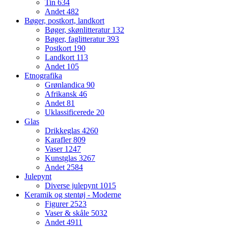
Tin
634
Andet
482
Bøger, postkort, landkort
Bøger, skønlitteratur
132
Bøger, faglitteratur
393
Postkort
190
Landkort
113
Andet
105
Etnografika
Grønlandica
90
Afrikansk
46
Andet
81
Uklassificerede
20
Glas
Drikkeglas
4260
Karafler
809
Vaser
1247
Kunstglas
3267
Andet
2584
Julepynt
Diverse julepynt
1015
Keramik og stentøj - Moderne
Figurer
2523
Vaser & skåle
5032
Andet
4911