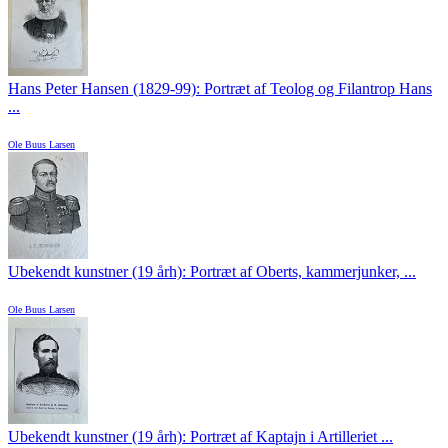
Hans Peter Hansen (1829-99): Portræt af Teolog og Filantrop Hans
...
Ole Buus Larsen
Ubekendt kunstner (19 årh): Portræt af Oberts, kammerjunker, ...
Ole Buus Larsen
Ubekendt kunstner (19 årh): Portræt af Kaptajn i Artilleriet ...