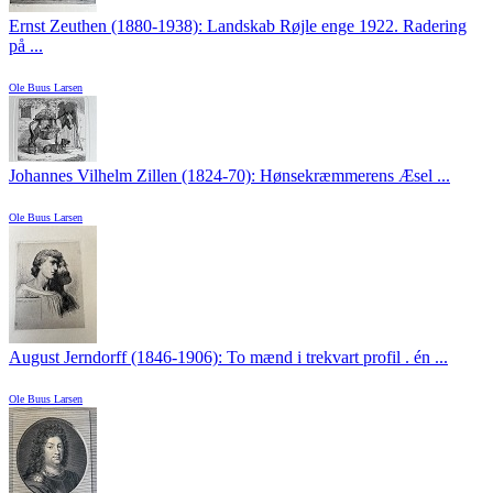
Ernst Zeuthen (1880-1938): Landskab Røjle enge 1922. Radering
på ...
Ole Buus Larsen
Johannes Vilhelm Zillen (1824-70): Hønsekræmmerens Æsel ...
Ole Buus Larsen
August Jerndorff (1846-1906): To mænd i trekvart profil . én ...
Ole Buus Larsen