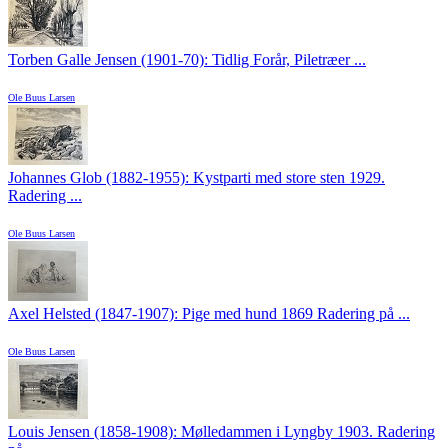
Torben Galle Jensen (1901-70): Tidlig Forår, Piletræer ...
Ole Buus Larsen
Johannes Glob (1882-1955): Kystparti med store sten 1929.
Radering ...
Ole Buus Larsen
Axel Helsted (1847-1907): Pige med hund 1869 Radering på ...
Ole Buus Larsen
Louis Jensen (1858-1908): Mølledammen i Lyngby 1903. Radering