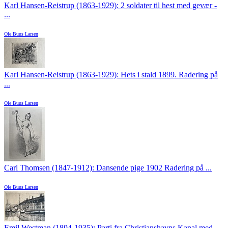
Karl Hansen-Reistrup (1863-1929): 2 soldater til hest med gevær -
...
Ole Buus Larsen
Karl Hansen-Reistrup (1863-1929): Hets i stald 1899. Radering på
...
Ole Buus Larsen
Carl Thomsen (1847-1912): Dansende pige 1902 Radering på ...
Ole Buus Larsen
Emil Westman (1894-1935): Parti fra Christianshavns Kanal med ...