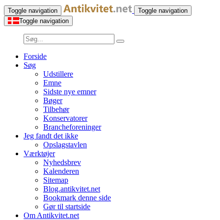
Toggle navigation
Toggle navigation
Toggle navigation
Forside
Søg
Udstillere
Emne
Sidste nye emner
Bøger
Tilbehør
Konservatorer
Brancheforeninger
Jeg fandt det ikke
Opslagstavlen
Værktøjer
Nyhedsbrev
Kalenderen
Sitemap
Blog.antikvitet.net
Bookmark denne side
Gør til startside
Om Antikvitet.net