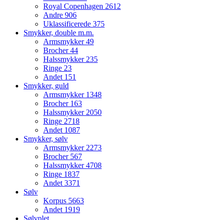
Royal Copenhagen
2612
Andre
906
Uklassificerede
375
Smykker, double m.m.
Armsmykker
49
Brocher
44
Halssmykker
235
Ringe
23
Andet
151
Smykker, guld
Armsmykker
1348
Brocher
163
Halssmykker
2050
Ringe
2718
Andet
1087
Smykker, sølv
Armsmykker
2273
Brocher
567
Halssmykker
4708
Ringe
1837
Andet
3371
Sølv
Korpus
5663
Andet
1919
Sølvplet