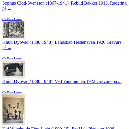
Sophus Clod-Svensson (1867-1941): Rebild Bakker 1913. Radering
på ...
Ole Buus Larsen
Knud Dybvad (1880-1948): Landskab Hestehaven 1926 Gravure
på ...
Ole Buus Larsen
Knud Dybvad (1880-1948): Ved Vandmøllen 1922 Gravure på ...
Ole Buus Larsen
Kai Vilhelm de Fine-Licht (1900-86): Fra Hals Plantage 1928.