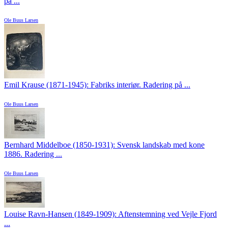
på ...
Ole Buus Larsen
Emil Krause (1871-1945): Fabriks interiør. Radering på ...
Ole Buus Larsen
Bernhard Middelboe (1850-1931): Svensk landskab med kone
1886. Radering ...
Ole Buus Larsen
Louise Ravn-Hansen (1849-1909): Aftenstemning ved Vejle Fjord
...