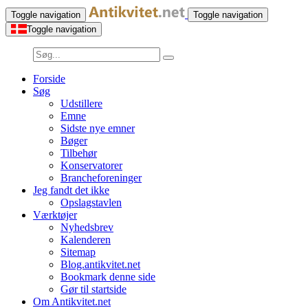
Toggle navigation
Toggle navigation
Toggle navigation
Forside
Søg
Udstillere
Emne
Sidste nye emner
Bøger
Tilbehør
Konservatorer
Brancheforeninger
Jeg fandt det ikke
Opslagstavlen
Værktøjer
Nyhedsbrev
Kalenderen
Sitemap
Blog.antikvitet.net
Bookmark denne side
Gør til startside
Om Antikvitet.net