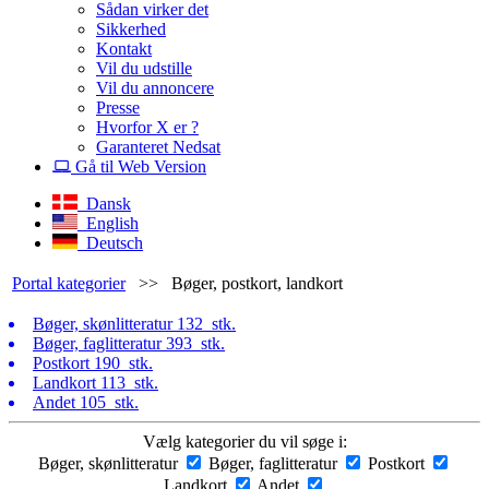
Sådan virker det
Sikkerhed
Kontakt
Vil du udstille
Vil du annoncere
Presse
Hvorfor X er ?
Garanteret Nedsat
Gå til Web Version
Dansk
English
Deutsch
Portal kategorier
>>
Bøger, postkort, landkort
Bøger, skønlitteratur
132 stk.
Bøger, faglitteratur
393 stk.
Postkort
190 stk.
Landkort
113 stk.
Andet
105 stk.
Vælg kategorier du vil søge i:
Bøger, skønlitteratur
Bøger, faglitteratur
Postkort
Landkort
Andet