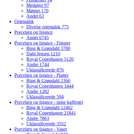
Medaljer
97
Mønter
170
Andet
63
Orientalsk
Diverse orientalsk
775
Porcelæn og fajance
Andet
6745
Porcelæn og fajance - Figurer
Bing & Grøndahl
3780
Dahl Jensen
1210
Royal Copenhagen
5120
Andre
1744
Uklassificerede
876
Porcelæn og fajance - Platter
Bing & Grøndahl
2366
Royal Copenhagen
3444
Andre
1282
Uklassificerede
594
Porcelæn og fajance - spise kaffestel
Bing & Grøndahl
12462
Royal Copenhagen
21841
Andre
7863
Uklassificerede
3552
Porcelæn og fajance - Vaser