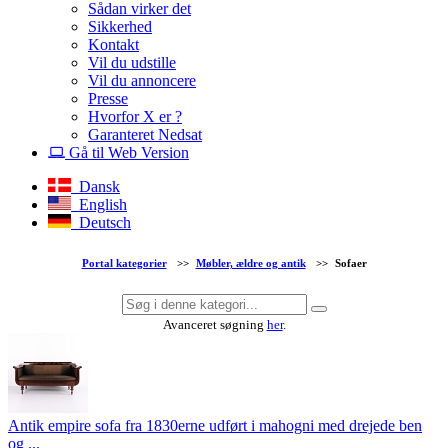
Sådan virker det
Sikkerhed
Kontakt
Vil du udstille
Vil du annoncere
Presse
Hvorfor X er ?
Garanteret Nedsat
Gå til Web Version
Dansk
English
Deutsch
Portal kategorier
>>
Møbler, ældre og antik
>>
Sofaer
Avanceret søgning
her
.
Antik empire sofa fra 1830erne udført i mahogni med drejede ben
og ...