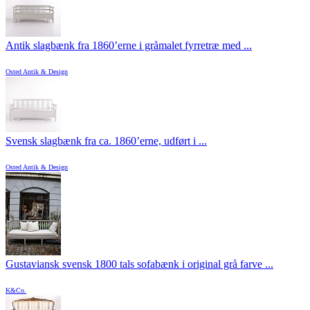
Antik slagbænk fra 1860’erne i gråmalet fyrretræ med ...
Osted Antik & Design
Svensk slagbænk fra ca. 1860’erne, udført i ...
Osted Antik & Design
Gustaviansk svensk 1800 tals sofabænk i original grå farve ...
K&Co.