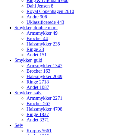
Bing & Grøndahl
940
Dahl Jensen
8
Royal Copenhagen
2610
Andre
906
Uklassificerede
443
Smykker, double m.m.
Armsmykker
49
Brocher
44
Halssmykker
235
Ringe
23
Andet
151
Smykker, guld
Armsmykker
1347
Brocher
163
Halssmykker
2049
Ringe
2718
Andet
1087
Smykker, sølv
Armsmykker
2271
Brocher
567
Halssmykker
4708
Ringe
1837
Andet
3371
Sølv
Korpus
5661