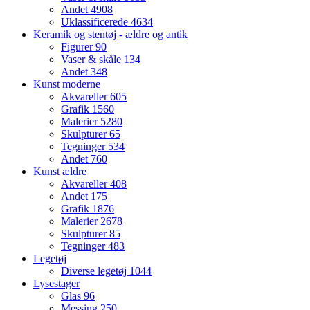
Andet
4908
Uklassificerede
4634
Keramik og stentøj - ældre og antik
Figurer
90
Vaser & skåle
134
Andet
348
Kunst moderne
Akvareller
605
Grafik
1560
Malerier
5280
Skulpturer
65
Tegninger
534
Andet
760
Kunst ældre
Akvareller
408
Andet
175
Grafik
1876
Malerier
2678
Skulpturer
85
Tegninger
483
Legetøj
Diverse legetøj
1044
Lysestager
Glas
96
Messing
250