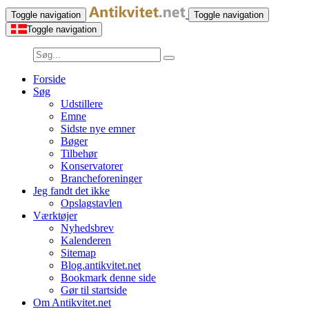
Toggle navigation
Toggle navigation
Toggle navigation
Forside
Søg
Udstillere
Emne
Sidste nye emner
Bøger
Tilbehør
Konservatorer
Brancheforeninger
Jeg fandt det ikke
Opslagstavlen
Værktøjer
Nyhedsbrev
Kalenderen
Sitemap
Blog.antikvitet.net
Bookmark denne side
Gør til startside
Om Antikvitet.net