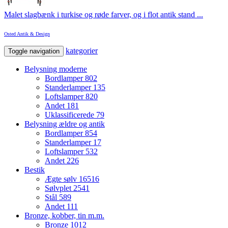
Malet slagbænk i turkise og røde farver, og i flot antik stand ...
Osted Antik & Design
kategorier
Toggle navigation
Belysning moderne
Bordlamper
802
Standerlamper
135
Loftslamper
820
Andet
181
Uklassificerede
79
Belysning ældre og antik
Bordlamper
854
Standerlamper
17
Loftslamper
532
Andet
226
Bestik
Ægte sølv
16516
Sølvplet
2541
Stål
589
Andet
111
Bronze, kobber, tin m.m.
Bronze
1012