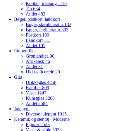
Kobber, messing
1116
Tin
634
Andet
482
Bøger, postkort, landkort
Bøger, skønlitteratur
132
Bøger, faglitteratur
393
Postkort
190
Landkort
113
Andet
105
Etnografika
Grønlandica
90
Afrikansk
46
Andet
81
Uklassificerede
20
Glas
Drikkeglas
4258
Karafler
809
Vaser
1247
Kunstglas
3268
Andet
2584
Julepynt
Diverse julepynt
1015
Keramik og stentøj - Moderne
Figurer
2523
Vaser & skåle
5033