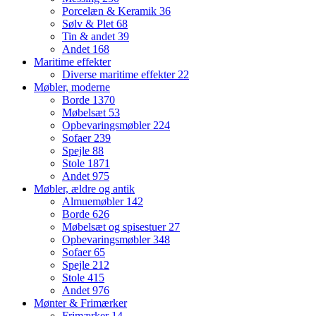
Porcelæn & Keramik
36
Sølv & Plet
68
Tin & andet
39
Andet
168
Maritime effekter
Diverse maritime effekter
22
Møbler, moderne
Borde
1370
Møbelsæt
53
Opbevaringsmøbler
224
Sofaer
239
Spejle
88
Stole
1871
Andet
975
Møbler, ældre og antik
Almuemøbler
142
Borde
626
Møbelsæt og spisestuer
27
Opbevaringsmøbler
348
Sofaer
65
Spejle
212
Stole
415
Andet
976
Mønter & Frimærker
Frimærker
14