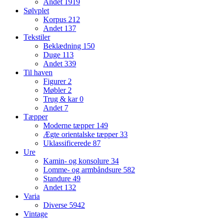
Andet
1919
Sølvplet
Korpus
212
Andet
137
Tekstiler
Beklædning
150
Duge
113
Andet
339
Til haven
Figurer
2
Møbler
2
Trug & kar
0
Andet
7
Tæpper
Moderne tæpper
149
Ægte orientalske tæpper
33
Uklassificerede
87
Ure
Kamin- og konsolure
34
Lomme- og armbåndsure
582
Standure
49
Andet
132
Varia
Diverse
5942
Vintage