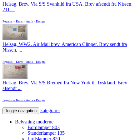
Helsag. Brev. Via S/S Svanhild fra USA. Brev afsendt fra Nissen,
211 ...
Pegasus – Kunst - Antik - Design
Helsag. WW2. Air Mail brev. American Clipper. Brev sendt fra
Nissen, ...
Pegasus – Kunst - Antik - Design
Helsag. Brev. Via S/S Bremen fra New York til Tyskland. Brev
afsendt ...
Pegasus – Kunst - Antik - Design
kategorier
Toggle navigation
Belysning moderne
Bordlamper
803
Standerlamper
135
Loftslamper
820