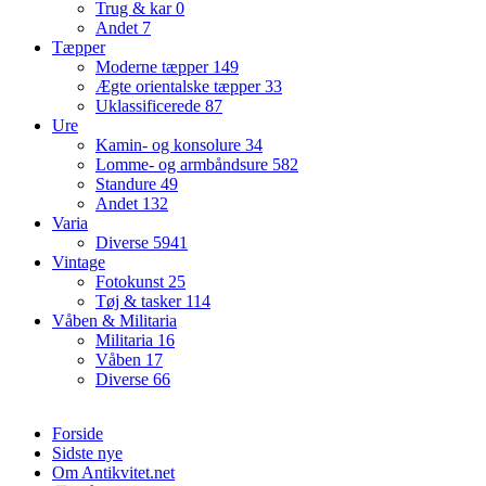
Trug & kar
0
Andet
7
Tæpper
Moderne tæpper
149
Ægte orientalske tæpper
33
Uklassificerede
87
Ure
Kamin- og konsolure
34
Lomme- og armbåndsure
582
Standure
49
Andet
132
Varia
Diverse
5941
Vintage
Fotokunst
25
Tøj & tasker
114
Våben & Militaria
Militaria
16
Våben
17
Diverse
66
Forside
Sidste nye
Om Antikvitet.net