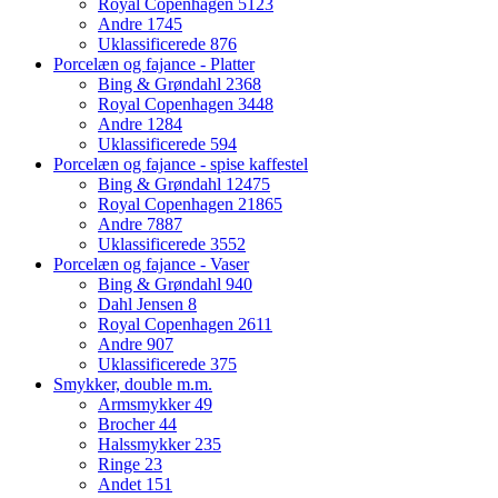
Royal Copenhagen
5123
Andre
1745
Uklassificerede
876
Porcelæn og fajance - Platter
Bing & Grøndahl
2368
Royal Copenhagen
3448
Andre
1284
Uklassificerede
594
Porcelæn og fajance - spise kaffestel
Bing & Grøndahl
12475
Royal Copenhagen
21865
Andre
7887
Uklassificerede
3552
Porcelæn og fajance - Vaser
Bing & Grøndahl
940
Dahl Jensen
8
Royal Copenhagen
2611
Andre
907
Uklassificerede
375
Smykker, double m.m.
Armsmykker
49
Brocher
44
Halssmykker
235
Ringe
23
Andet
151