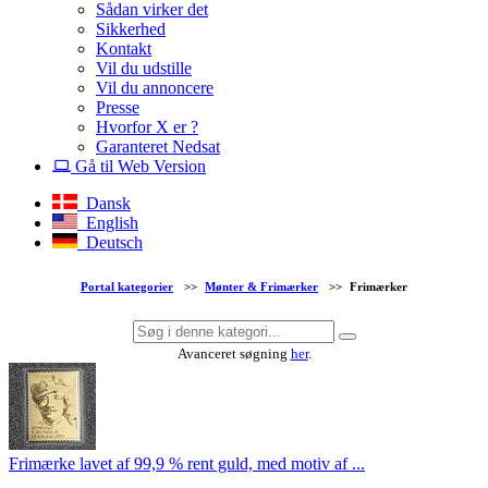
Sådan virker det
Sikkerhed
Kontakt
Vil du udstille
Vil du annoncere
Presse
Hvorfor X er ?
Garanteret Nedsat
Gå til Web Version
Dansk
English
Deutsch
Portal kategorier
>>
Mønter & Frimærker
>>
Frimærker
Avanceret søgning
her
.
Frimærke lavet af 99,9 % rent guld, med motiv af ...