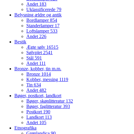
Andet
183
Uklassificerede
79
Belysning ældre og antik
Bordlamper
854
Standerlamper
17
Loftslamper
533
Andet
226
Bestik
Ægte sølv
16515
Sølvplet
2541
Stål
591
Andet
111
Bronze, kobber, tin m.m.
Bronze
1014
Kobber, messing
1119
Tin
634
Andet
482
Bøger, postkort, landkort
Bøger, skønlitteratur
132
Bøger, faglitteratur
393
Postkort
190
Landkort
113
Andet
105
Etnografika
Grønlandica
90