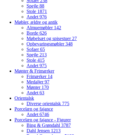
Sofaer
238
Spejle
88
Stole
1871
Andet
976
Møbler, ældre og antik
Almuemøbler
142
Borde
626
Møbelsæt og spisestuer
27
Opbevaringsmøbler
348
Sofaer
65
Spejle
213
Stole
415
Andet
975
Mønter & Frimærker
Frimærker
14
Medaljer
97
Mønter
170
Andet
63
Orientalsk
Diverse orientalsk
775
Porcelæn og fajance
Andet
6746
Porcelæn og fajance - Figurer
Bing & Grøndahl
3787
Dahl Jensen
1213