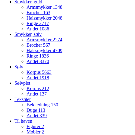
Smykker, guld
Armsmykker
1348
Brocher
163
Halssmykker
2048
Ringe
2717
Andet
1086
Smykker, sølv
Armsmykker
2274
Brocher
567
Halssmykker
4709
Ringe
1836
Andet
3370
Sølv
Korpus
5663
Andet
1918
Sølvplet
Korpus
212
Andet
137
Tekstiler
Beklædning
150
Duge
113
Andet
339
Til haven
Figurer
2
Møbler
2