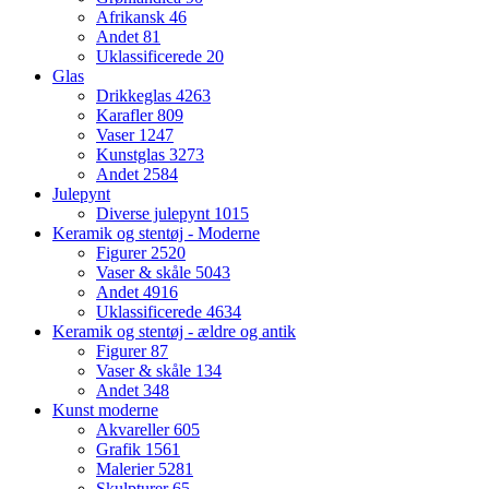
Afrikansk
46
Andet
81
Uklassificerede
20
Glas
Drikkeglas
4263
Karafler
809
Vaser
1247
Kunstglas
3273
Andet
2584
Julepynt
Diverse julepynt
1015
Keramik og stentøj - Moderne
Figurer
2520
Vaser & skåle
5043
Andet
4916
Uklassificerede
4634
Keramik og stentøj - ældre og antik
Figurer
87
Vaser & skåle
134
Andet
348
Kunst moderne
Akvareller
605
Grafik
1561
Malerier
5281
Skulpturer
65