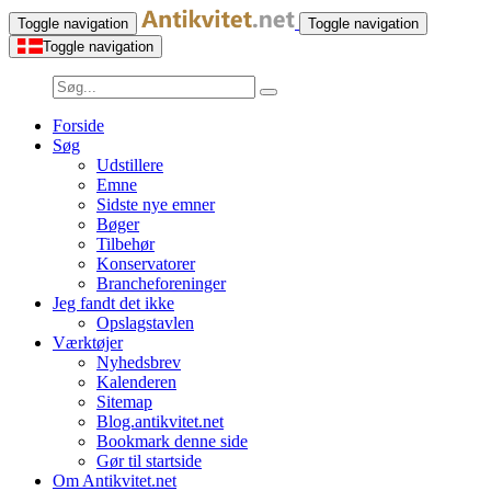
Toggle navigation
Toggle navigation
Toggle navigation
Forside
Søg
Udstillere
Emne
Sidste nye emner
Bøger
Tilbehør
Konservatorer
Brancheforeninger
Jeg fandt det ikke
Opslagstavlen
Værktøjer
Nyhedsbrev
Kalenderen
Sitemap
Blog.antikvitet.net
Bookmark denne side
Gør til startside
Om Antikvitet.net