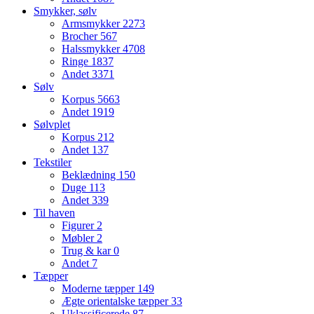
Smykker, sølv
Armsmykker
2273
Brocher
567
Halssmykker
4708
Ringe
1837
Andet
3371
Sølv
Korpus
5663
Andet
1919
Sølvplet
Korpus
212
Andet
137
Tekstiler
Beklædning
150
Duge
113
Andet
339
Til haven
Figurer
2
Møbler
2
Trug & kar
0
Andet
7
Tæpper
Moderne tæpper
149
Ægte orientalske tæpper
33
Uklassificerede
87