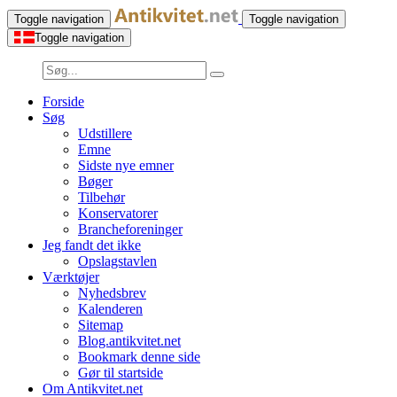
Toggle navigation
Toggle navigation
Toggle navigation
Forside
Søg
Udstillere
Emne
Sidste nye emner
Bøger
Tilbehør
Konservatorer
Brancheforeninger
Jeg fandt det ikke
Opslagstavlen
Værktøjer
Nyhedsbrev
Kalenderen
Sitemap
Blog.antikvitet.net
Bookmark denne side
Gør til startside
Om Antikvitet.net