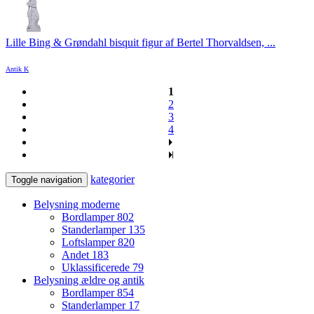
Lille Bing & Grøndahl bisquit figur af Bertel Thorvaldsen, ...
Antik K
1
2
3
4
kategorier
Toggle navigation
Belysning moderne
Bordlamper
802
Standerlamper
135
Loftslamper
820
Andet
183
Uklassificerede
79
Belysning ældre og antik
Bordlamper
854
Standerlamper
17