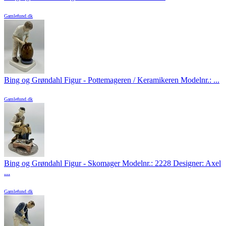
Gamlefund.dk
Bing og Grøndahl Figur - Pottemageren / Keramikeren Modelnr.: ...
Gamlefund.dk
Bing og Grøndahl Figur - Skomager Modelnr.: 2228 Designer: Axel
...
Gamlefund.dk