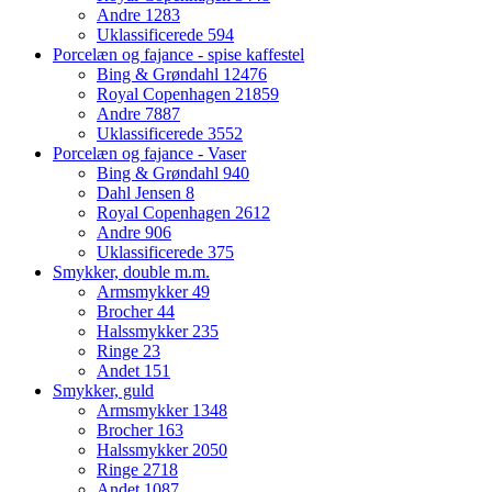
Andre
1283
Uklassificerede
594
Porcelæn og fajance - spise kaffestel
Bing & Grøndahl
12476
Royal Copenhagen
21859
Andre
7887
Uklassificerede
3552
Porcelæn og fajance - Vaser
Bing & Grøndahl
940
Dahl Jensen
8
Royal Copenhagen
2612
Andre
906
Uklassificerede
375
Smykker, double m.m.
Armsmykker
49
Brocher
44
Halssmykker
235
Ringe
23
Andet
151
Smykker, guld
Armsmykker
1348
Brocher
163
Halssmykker
2050
Ringe
2718
Andet
1087