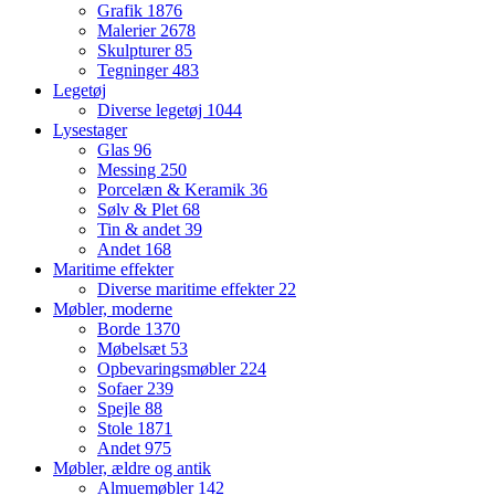
Grafik
1876
Malerier
2678
Skulpturer
85
Tegninger
483
Legetøj
Diverse legetøj
1044
Lysestager
Glas
96
Messing
250
Porcelæn & Keramik
36
Sølv & Plet
68
Tin & andet
39
Andet
168
Maritime effekter
Diverse maritime effekter
22
Møbler, moderne
Borde
1370
Møbelsæt
53
Opbevaringsmøbler
224
Sofaer
239
Spejle
88
Stole
1871
Andet
975
Møbler, ældre og antik
Almuemøbler
142