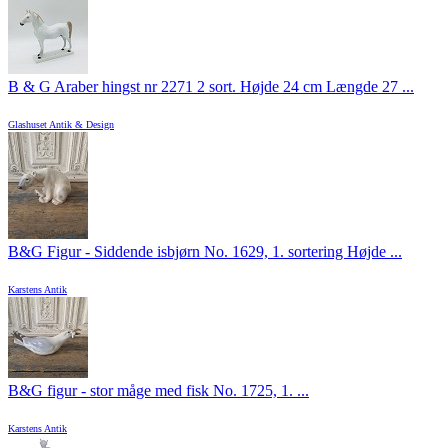
B & G Araber hingst nr 2271 2 sort. Højde 24 cm Længde 27 ...
Glashuset Antik & Design
B&G Figur - Siddende isbjørn No. 1629, 1. sortering Højde ...
Karstens Antik
B&G figur - stor måge med fisk No. 1725, 1. ...
Karstens Antik