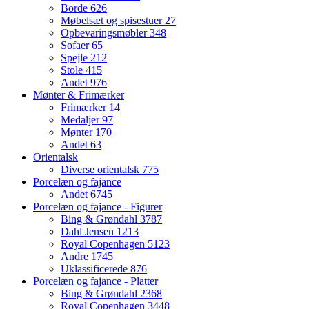
Borde
626
Møbelsæt og spisestuer
27
Opbevaringsmøbler
348
Sofaer
65
Spejle
212
Stole
415
Andet
976
Mønter & Frimærker
Frimærker
14
Medaljer
97
Mønter
170
Andet
63
Orientalsk
Diverse orientalsk
775
Porcelæn og fajance
Andet
6745
Porcelæn og fajance - Figurer
Bing & Grøndahl
3787
Dahl Jensen
1213
Royal Copenhagen
5123
Andre
1745
Uklassificerede
876
Porcelæn og fajance - Platter
Bing & Grøndahl
2368
Royal Copenhagen
3448