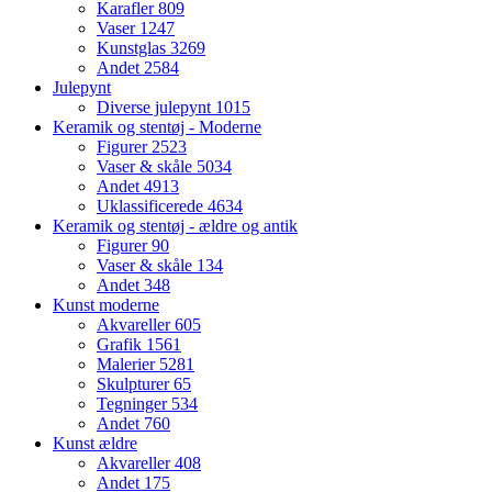
Karafler
809
Vaser
1247
Kunstglas
3269
Andet
2584
Julepynt
Diverse julepynt
1015
Keramik og stentøj - Moderne
Figurer
2523
Vaser & skåle
5034
Andet
4913
Uklassificerede
4634
Keramik og stentøj - ældre og antik
Figurer
90
Vaser & skåle
134
Andet
348
Kunst moderne
Akvareller
605
Grafik
1561
Malerier
5281
Skulpturer
65
Tegninger
534
Andet
760
Kunst ældre
Akvareller
408
Andet
175