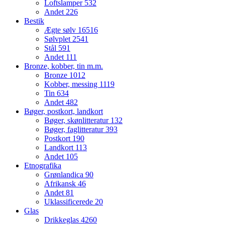
Loftslamper
532
Andet
226
Bestik
Ægte sølv
16516
Sølvplet
2541
Stål
591
Andet
111
Bronze, kobber, tin m.m.
Bronze
1012
Kobber, messing
1119
Tin
634
Andet
482
Bøger, postkort, landkort
Bøger, skønlitteratur
132
Bøger, faglitteratur
393
Postkort
190
Landkort
113
Andet
105
Etnografika
Grønlandica
90
Afrikansk
46
Andet
81
Uklassificerede
20
Glas
Drikkeglas
4260