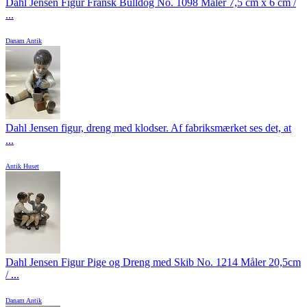
Dahl Jensen Figur Fransk Bulldog No. 1098 Måler 7,5 cm x 6 cm /
...
Danam Antik
Dahl Jensen figur, dreng med klodser. Af fabriksmærket ses det, at
...
Antik Huset
Dahl Jensen Figur Pige og Dreng med Skib No. 1214 Måler 20,5cm
/ ...
Danam Antik