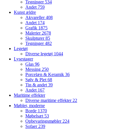
Tegninger
534
Andet
759
Kunst ældre
Akvareller
408
Andet
174
Grafik
1875
Malerier
2678
Skulpturer
85
Tegninger
482
Legetøj
Diverse legetøj
1044
Lysestager
Glas
96
Messing
250
Porcelæn & Keramik
36
Sølv & Plet
68
Tin & andet
39
Andet
167
Maritime effekter
Diverse maritime effekter
22
Møbler, moderne
Borde
1370
Møbelsæt
53
Opbevaringsmøbler
224
Sofaer
239