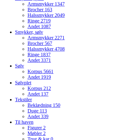
Armsmykker
1347
Brocher
163
Halssmykker
2049
Ringe
2719
Andet
1087
Smykker, sølv
Armsmykker
2271
Brocher
567
Halssmykker
4708
Ringe
1837
Andet
3371
Sølv
Korpus
5661
Andet
1919
Sølvplet
Korpus
212
Andet
137
Tekstiler
Beklædning
150
Duge
113
Andet
339
Til haven
Figurer
2
Møbler
2
Trug & kar
0