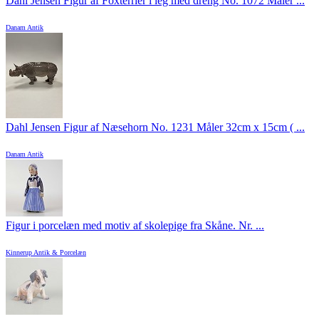
Dahl Jensen Figur af Foxterrier i leg med dreng No. 1072 Måler ...
Danam Antik
Dahl Jensen Figur af Næsehorn No. 1231 Måler 32cm x 15cm ( ...
Danam Antik
Figur i porcelæn med motiv af skolepige fra Skåne. Nr. ...
Kinnerup Antik & Porcelæn