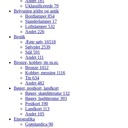
Andet
181
Uklassificerede
79
Belysning ældre og antik
Bordlamper
854
Standerlamper
17
Loftslamper
532
Andet
226
Bestik
Ægte sølv
16518
Sølvplet
2539
Stål
591
Andet
111
Bronze, kobber, tin m.m.
Bronze
1012
Kobber, messing
1116
Tin
634
Andet
482
Bøger, postkort, landkort
Bøger, skønlitteratur
132
Bøger, faglitteratur
393
Postkort
190
Landkort
113
Andet
105
Etnografika
Grønlandica
90