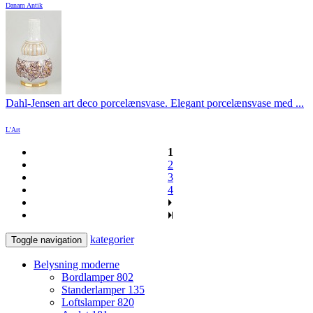
Danam Antik
Dahl-Jensen art deco porcelænsvase. Elegant porcelænsvase med ...
L'Art
1
2
3
4
kategorier
Toggle navigation
Belysning moderne
Bordlamper
802
Standerlamper
135
Loftslamper
820