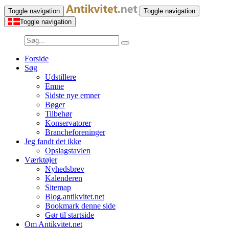
Toggle navigation
Toggle navigation
Toggle navigation
Forside
Søg
Udstillere
Emne
Sidste nye emner
Bøger
Tilbehør
Konservatorer
Brancheforeninger
Jeg fandt det ikke
Opslagstavlen
Værktøjer
Nyhedsbrev
Kalenderen
Sitemap
Blog.antikvitet.net
Bookmark denne side
Gør til startside
Om Antikvitet.net