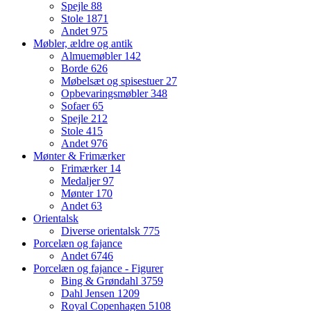
Spejle
88
Stole
1871
Andet
975
Møbler, ældre og antik
Almuemøbler
142
Borde
626
Møbelsæt og spisestuer
27
Opbevaringsmøbler
348
Sofaer
65
Spejle
212
Stole
415
Andet
976
Mønter & Frimærker
Frimærker
14
Medaljer
97
Mønter
170
Andet
63
Orientalsk
Diverse orientalsk
775
Porcelæn og fajance
Andet
6746
Porcelæn og fajance - Figurer
Bing & Grøndahl
3759
Dahl Jensen
1209
Royal Copenhagen
5108