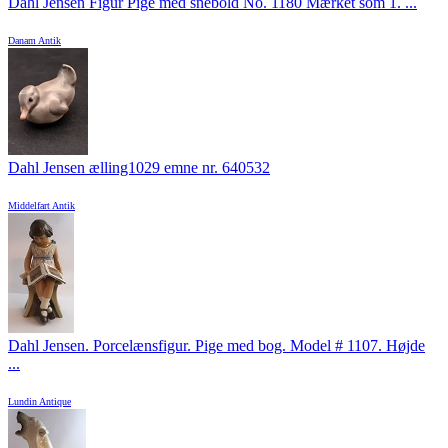
Dahl Jensen Figur Pige med snebold No. 1180 Mærket som 1. ...
Danam Antik
Dahl Jensen ælling1029 emne nr. 640532
Middelfart Antik
Dahl Jensen. Porcelænsfigur. Pige med bog. Model # 1107. Højde
...
Lundin Antique