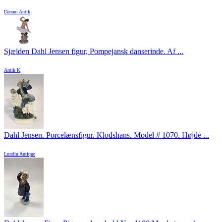
Danam Antik
Sjælden Dahl Jensen figur, Pompejansk danserinde. Af ...
Antik K
Dahl Jensen. Porcelænsfigur. Klodshans. Model # 1070. Højde ...
Lundin Antique