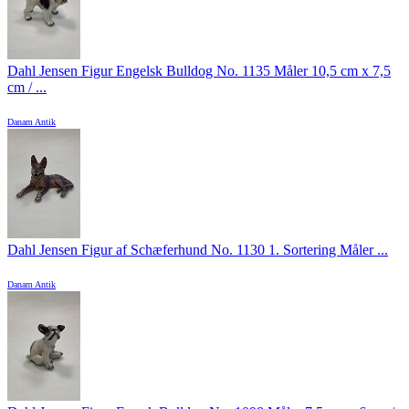
Dahl Jensen Figur Engelsk Bulldog No. 1135 Måler 10,5 cm x 7,5
cm / ...
Danam Antik
Dahl Jensen Figur af Schæferhund No. 1130 1. Sortering Måler ...
Danam Antik