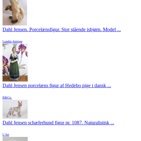
Dahl Jensen. Porcelænsfigur. Stor stående isbjørn. Model ...
Lundin Antique
Dahl Jensen porcelæns figur af Hedebo pige i dansk ...
K&Co.
Dahl Jensen schæferhund figur nr. 1087. Naturalistisk ...
L'Art