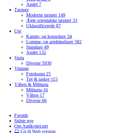
Andet
7
Tæpper
Moderne tæpper
149
Ægte orientalske tæpper
33
Uklassificerede
87
Ure
Kamin- og konsolure
34
Lomme- og armbåndsure
582
Standure
49
Andet
132
Varia
Diverse
5939
Vintage
Fotokunst
25
Tøj & tasker
115
Våben & Militaria
Militaria
16
Våben
17
Diverse
66
Forside
Sidste nye
Om Antikvitet.net
Gå til Web version