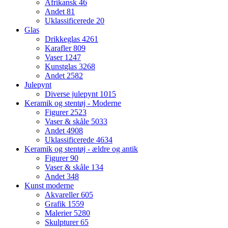
Afrikansk
46
Andet
81
Uklassificerede
20
Glas
Drikkeglas
4261
Karafler
809
Vaser
1247
Kunstglas
3268
Andet
2582
Julepynt
Diverse julepynt
1015
Keramik og stentøj - Moderne
Figurer
2523
Vaser & skåle
5033
Andet
4908
Uklassificerede
4634
Keramik og stentøj - ældre og antik
Figurer
90
Vaser & skåle
134
Andet
348
Kunst moderne
Akvareller
605
Grafik
1559
Malerier
5280
Skulpturer
65