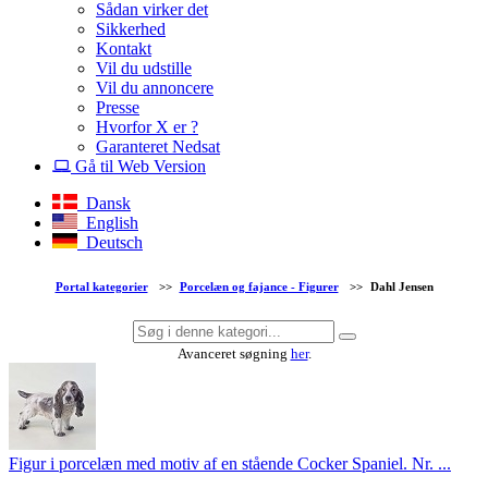
Sådan virker det
Sikkerhed
Kontakt
Vil du udstille
Vil du annoncere
Presse
Hvorfor X er ?
Garanteret Nedsat
Gå til Web Version
Dansk
English
Deutsch
Portal kategorier
>>
Porcelæn og fajance - Figurer
>>
Dahl Jensen
Avanceret søgning
her
.
Figur i porcelæn med motiv af en stående Cocker Spaniel. Nr. ...