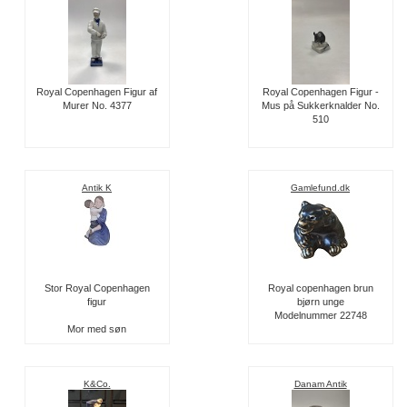
Royal Copenhagen Figur af
Royal Copenhagen Figur -
Murer No. 4377
Mus på Sukkerknalder No.
510
Antik K
Gamlefund.dk
Stor Royal Copenhagen
Royal copenhagen brun
figur
bjørn unge
Modelnummer 22748
Mor med søn
K&Co.
Danam Antik