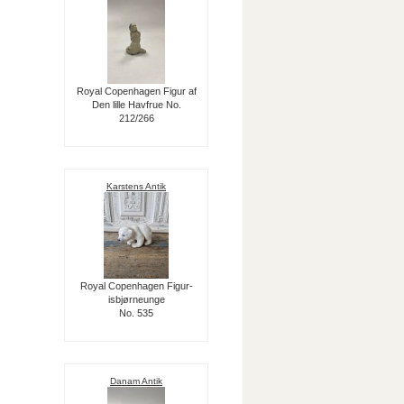
Royal Copenhagen Figur af
Den lille Havfrue No.
212/266
Karstens Antik
Royal Copenhagen Figur-
isbjørneunge
No. 535
Danam Antik