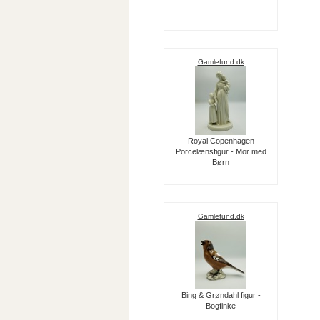
Gamlefund.dk
Royal Copenhagen
Porcelænsfigur - Mor med
Børn
Gamlefund.dk
Bing & Grøndahl figur -
Bogfinke