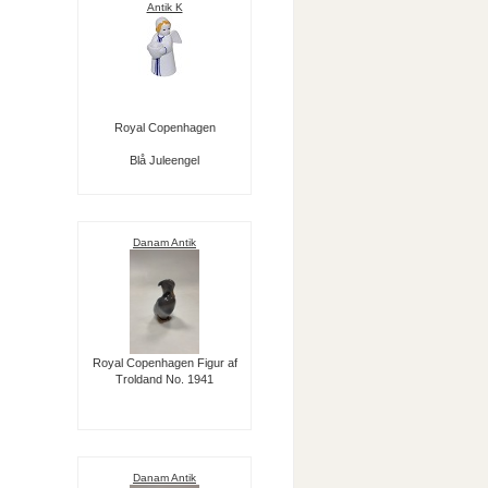
Antik K
Royal Copenhagen
Blå Juleengel
Danam Antik
Royal Copenhagen Figur af
Troldand No. 1941
Danam Antik