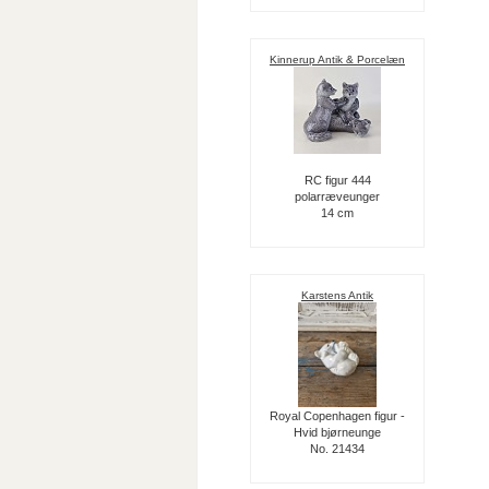
Kinnerup Antik & Porcelæn
RC figur 444
polarræveunger
14 cm
Karstens Antik
Royal Copenhagen figur -
Hvid bjørneunge
No. 21434