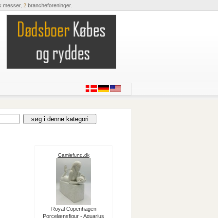
k messer,
2
brancheforeninger.
Gamlefund.dk
Royal Copenhagen
Porcelænsfigur - Aquarius