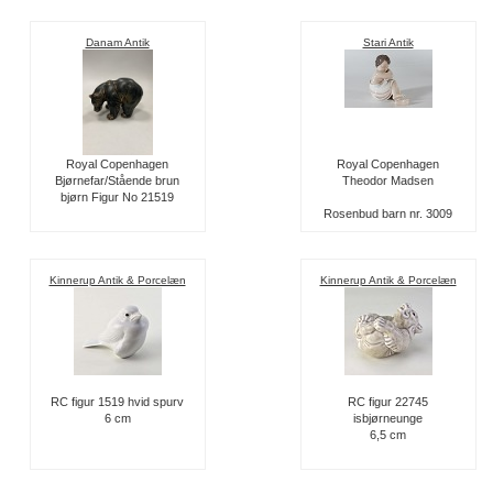
Danam Antik
Stari Antik
Royal Copenhagen
Royal Copenhagen
Bjørnefar/Stående brun
Theodor Madsen
bjørn Figur No 21519
Rosenbud barn nr. 3009
Kinnerup Antik & Porcelæn
Kinnerup Antik & Porcelæn
RC figur 1519 hvid spurv
RC figur 22745
6 cm
isbjørneunge
6,5 cm