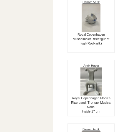
Danam Antik
Royal Copenhagen
Musselmalet Riflet figur af
fugl (Rødkælk)
Antik Huset
Royal Copenhagen Monica
Ritterband, Tronstol Musica,
Node.
Højde 17 cm
Danam Antik