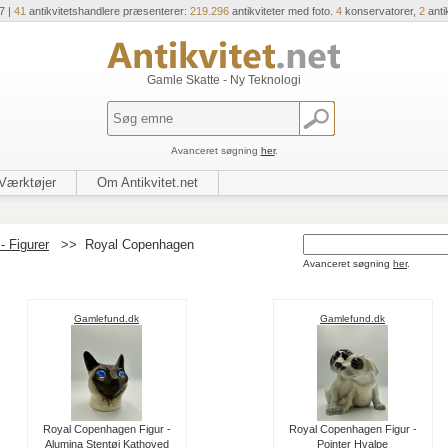
7 |
41
antikvitetshandlere præsenterer:
219.296
antikviteter med foto.
4
konservatorer,
2
anti
Gamle Skatte - Ny Teknologi
Avanceret søgning
her
.
Værktøjer
Om Antikvitet.net
- Figurer
>>
Royal Copenhagen
Avanceret søgning
her
.
Gamlefund.dk
Gamlefund.dk
Royal Copenhagen Figur -
Royal Copenhagen Figur -
Alumina Stentøj Kathoved
Pointer Hvalpe