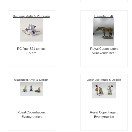
Kinnerup Antik & Porcelæn
Gamlefund.dk
RC figur 521 to mus
Royal Copenhagen
8,5 cm
Vrinskende hest
Glashuset Antik & Design
Glashuset Antik & Design
Royal Copenhagen,
Royal Copenhagen,
Eventyrserien
Eventyrserien