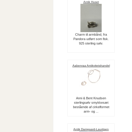
Antik Huset
Charm til armbånd, fra
Pandora udført som fisk.
925 sterling sølv.
Aabenraa Antikvitetshandel
Anni & Bent Knudsen
sterlingsølv smykkesæt
bestående af cirkelformet
arm- og ...
Antik Damgaard-Lauritsen