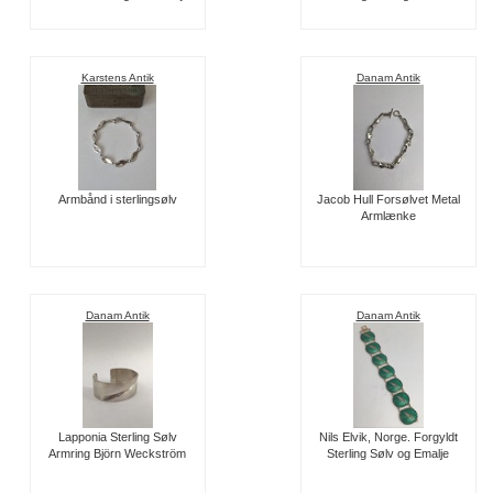
Karstens Antik
Danam Antik
Armbånd i sterlingsølv
Jacob Hull Forsølvet Metal
Armlænke
Danam Antik
Danam Antik
Lapponia Sterling Sølv
Nils Elvik, Norge. Forgyldt
Armring Björn Weckström
Sterling Sølv og Emalje