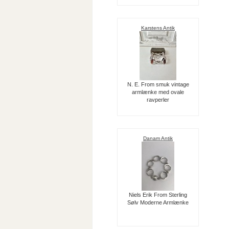
Karstens Antik
N. E. From smuk vintage
armlænke med ovale
ravperler
Danam Antik
Niels Erik From Sterling
Sølv Moderne Armlænke