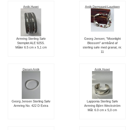
Antik Huset
Antik Damgaard-Lauritsen
Armring Sterling Sølv
Georg Jensen; "Moonlight
Stemplet ALE 925S.
Blossom" armbånd af
Måler 6.5 cm x 5,1 cm
sterling sølv med granat, nr.
11
Danam Antik
Antik Huset
Georg Jensen Sterling Sølv
Lapponia Sterling Sølv
Armring No. 422 D Extra
Armring Björn Weckström
Mål: 6.0 cm x 5,0 cm