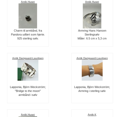
Antik Huset
Antik Huset
Charm til armbånd, fra
Armring Hans Hansen
Pandora udført som hjerte.
Sterlingsølv
925 sterling sølv.
Måler: 6.5 cm x 5,3 cm
Antik Damgaard-Lauritsen
Antik Damgaard-Lauritsen
Lapponia, Björn Weckström;
Lapponia, Björn Weckström;
"Bridge to the moon"
Armring i sterling sølv
armbånd i sølv
Antik Huset
Antik K