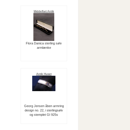
Middelfart Antik
Flora Danica sterling sølv
armlænke
Antik Huset
Georg Jensen åben armring
design no. 22, i sterlingsølv
og stemplet GI 925s