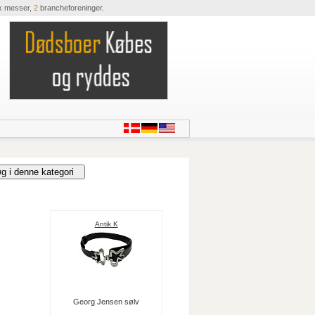
k messer,
2
brancheforeninger.
Antik K
Georg Jensen sølv