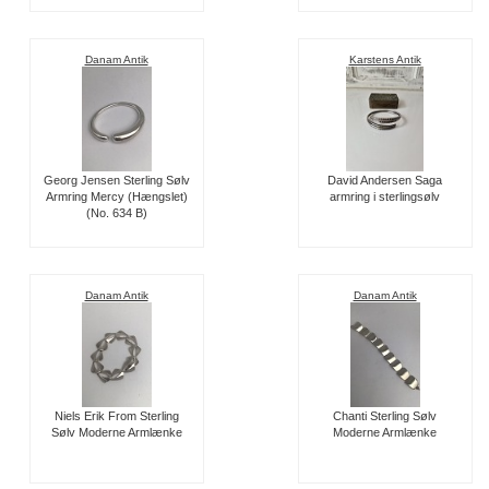
Danam Antik
Karstens Antik
Georg Jensen Sterling Sølv
David Andersen Saga
Armring Mercy (Hængslet)
armring i sterlingsølv
(No. 634 B)
Danam Antik
Danam Antik
Niels Erik From Sterling
Chanti Sterling Sølv
Sølv Moderne Armlænke
Moderne Armlænke