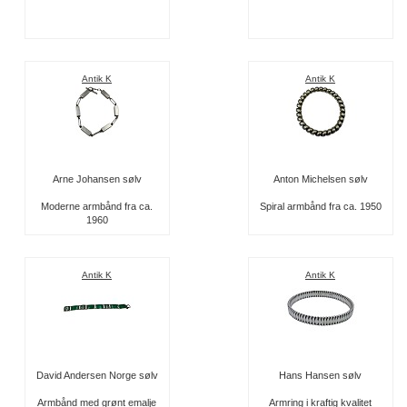
Antik K
Antik K
Arne Johansen sølv
Anton Michelsen sølv
Moderne armbånd fra ca.
Spiral armbånd fra ca. 1950
1960
Antik K
Antik K
David Andersen Norge sølv
Hans Hansen sølv
Armbånd med grønt emalje
Armring i kraftig kvalitet