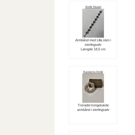
Antik Huset
Armbånd med Lilla sten i
sterlingsølv
Længde 18,5 cm
Karstens Antik
Treradet kongekæde
armbånd i sterlingsølv