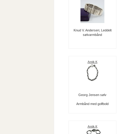
Knud V. Andersen; Leddelt
sølvarmbånd
Antik K
Georg Jensen sølv
Armbånd med golfbold
Antik K