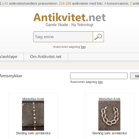
1 |
41
antikvitetshandlere præsenterer:
219.186
antikviteter med foto.
4
konservatorer,
2
anti
Gamle Skatte - Ny Teknologi
Avanceret søgning
her
.
Værktøjer
Om Antikvitet.net
Armsmykker
Avanceret søgning
her
.
Middelfart Antik
Middelfart Antik
Sterling sølv armlænke
Sterling sølv armlænke