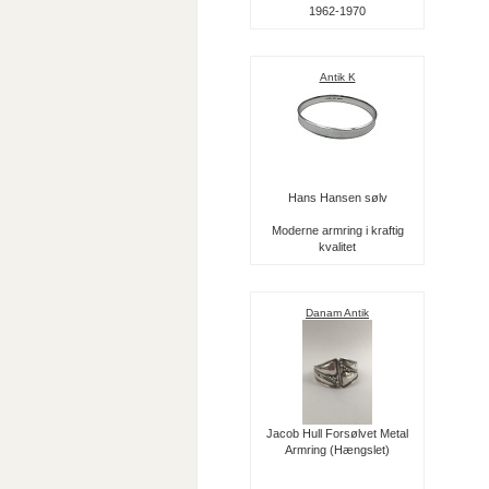
1962-1970
Antik K
Hans Hansen sølv
Moderne armring i kraftig
kvalitet
Danam Antik
Jacob Hull Forsølvet Metal
Armring (Hængslet)