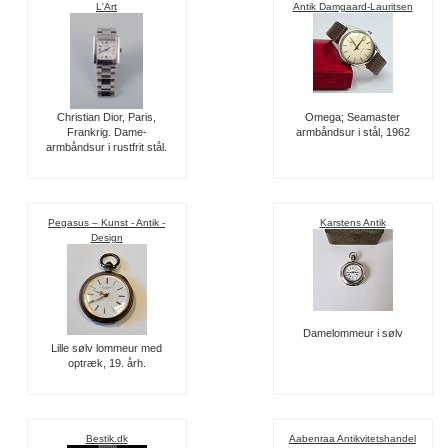
L'Art
Antik Damgaard-Lauritsen
Christian Dior, Paris,
Omega; Seamaster
Frankrig. Dame-
armbåndsur i stål, 1962
armbåndsur i rustfrit stål.
Pegasus – Kunst - Antik -
Karstens Antik
Design
Damelommeur i sølv
Lille sølv lommeur med
optræk, 19. årh.
Bestik.dk
Aabenraa Antikvitetshandel