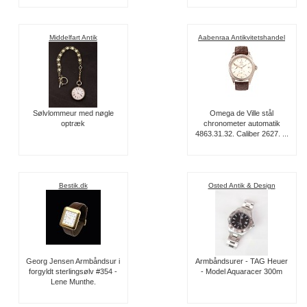
Middelfart Antik
Aabenraa Antikvitetshandel
Sølvlommeur med nøgle
Omega de Ville stål
optræk
chronometer automatik
4863.31.32. Caliber 2627. ...
Bestik.dk
Osted Antik & Design
Georg Jensen Armbåndsur i
Armbåndsurer - TAG Heuer
forgyldt sterlingsølv #354 -
- Model Aquaracer 300m
Lene Munthe.