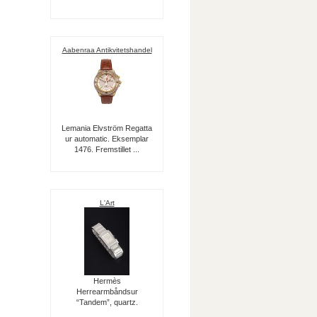
Aabenraa Antikvitetshandel
Lemania Elvström Regatta
ur automatic. Eksemplar
1476. Fremstillet ...
L'Art
Hermès
Herrearmbåndsur
“Tandem”, quartz.