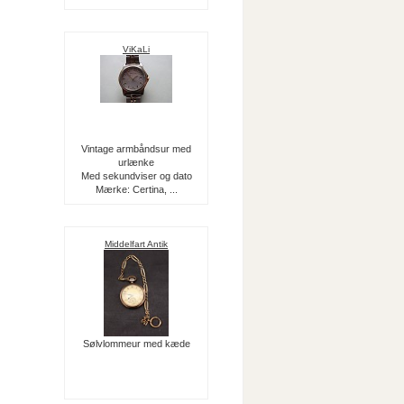
ViKaLi
Vintage armbåndsur med
urlænke
Med sekundviser og dato
Mærke: Certina, ...
Middelfart Antik
Sølvlommeur med kæde