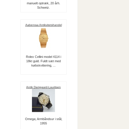
manuelt optræk, 20 årh.
Schweiz.
Aabenraa Antikvitetshandel
Rolex Cellini model 4114 i
18kt guld. Fuldt sæt med
købskvittering, ...
Antik Damgaard-Lauritsen
Omega; Armbåndsur i stål,
1955