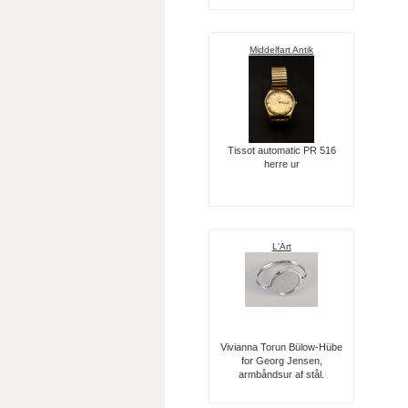
Middelfart Antik
Tissot automatic PR 516
herre ur
L'Art
Vivianna Torun Bülow-Hübe
for Georg Jensen,
armbåndsur af stål.