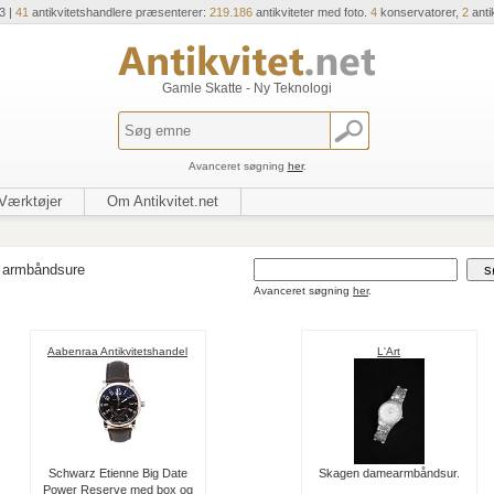
3 |
41
antikvitetshandlere præsenterer:
219.186
antikviteter med foto.
4
konservatorer,
2
anti
Gamle Skatte - Ny Teknologi
Avanceret søgning
her
.
Værktøjer
Om Antikvitet.net
 armbåndsure
Avanceret søgning
her
.
Aabenraa Antikvitetshandel
L'Art
Schwarz Etienne Big Date
Skagen damearmbåndsur.
Power Reserve med box og