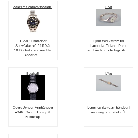
Aabenraa Antikvitetshandel
L'Art
Tudor Submariner
Björn Weckström for
Snowflake ref. 94110 år
Lapponia, Finland. Dame
1980. God stand med flot
armbåndsur i sterlingsølv. ...
ensartet ...
Bestik.dk
L'Art
Georg Jensen Armbåndsur
Longines damearmbåndsur i
#346 - Satin - Thorup &
messing og rustfrit stål.
Bonderup.