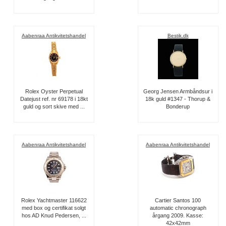
Aabenraa Antikvitetshandel
Bestik.dk
Rolex Oyster Perpetual
Georg Jensen Armbåndsur i
Datejust ref. nr 69178 i 18kt
18k guld #1347 - Thorup &
guld og sort skive med ...
Bonderup
Aabenraa Antikvitetshandel
Aabenraa Antikvitetshandel
Rolex Yachtmaster 116622
Cartier Santos 100
med box og certifikat solgt
automatic chronograph
hos AD Knud Pedersen, ...
årgang 2009. Kasse:
42x42mm