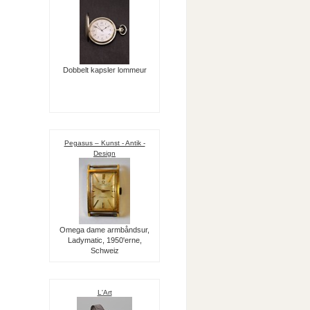
Dobbelt kapsler lommeur
Pegasus – Kunst - Antik -
Design
Omega dame armbåndsur,
Ladymatic, 1950'erne,
Schweiz
L'Art