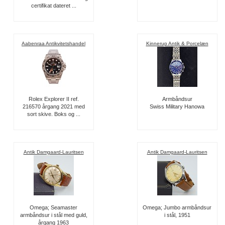
certifikat dateret ...
Aabenraa Antikvitetshandel
Kinnerup Antik & Porcelæn
Rolex Explorer II ref.
Armbåndsur
216570 årgang 2021 med
Swiss Military Hanowa
sort skive. Boks og ...
Antik Damgaard-Lauritsen
Antik Damgaard-Lauritsen
Omega; Seamaster
Omega; Jumbo armbåndsur
armbåndsur i stål med guld,
i stål, 1951
årgang 1963