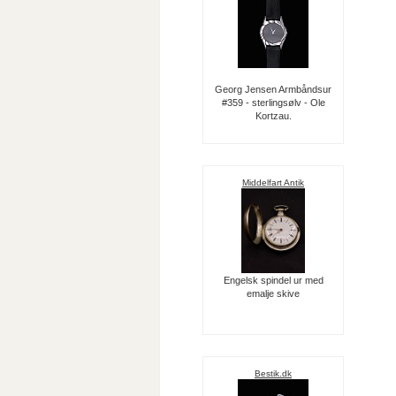
Georg Jensen Armbåndsur
#359 - sterlingsølv - Ole
Kortzau.
Middelfart Antik
Engelsk spindel ur med
emalje skive
Bestik.dk