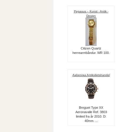
Pegasus – Kunst - Antik -
Design
Citizen Quartz
herrearmbåndur. WR 100.
Aabenraa Antikvitetshandel
Breguet Type XX
Aeronavalle Ref. 3803
limited fra år 2010. D:
40mm. ...