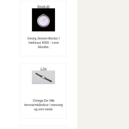
Bestik.dk
Georg Jensen Bordur /
Vækkeur #355 - Lene
Munthe.
L'Art
Omega De Ville
herrearmbåndsur i messing
og sort metal.