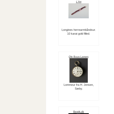
L'Art
Longines herrearmbåndsur.
10 karat gold filled.
Ole Buus Larsen
Lommeur fra H. Jensen,
Sæby.
Bestik.dk