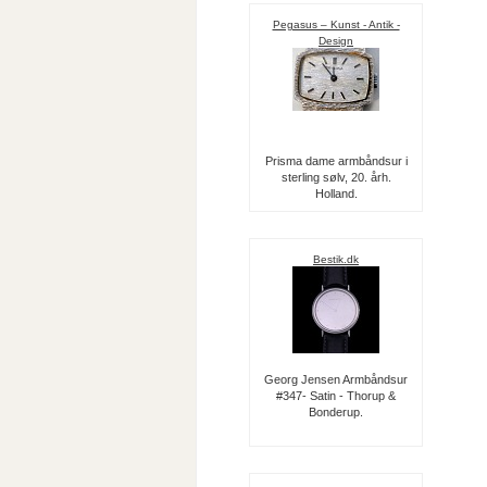
Pegasus – Kunst - Antik -
Design
Prisma dame armbåndsur i
sterling sølv, 20. årh.
Holland.
Bestik.dk
Georg Jensen Armbåndsur
#347- Satin - Thorup &
Bonderup.