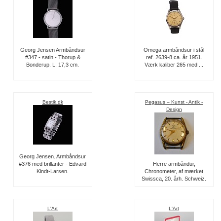
Georg Jensen Armbåndsur
Omega armbåndsur i stål
#347 - satin - Thorup &
ref. 2639-8 ca. år 1951.
Bonderup. L. 17,3 cm.
Værk kaliber 265 med ...
Bestik.dk
Pegasus – Kunst - Antik -
Design
Georg Jensen. Armbåndsur
#376 med brillanter - Edvard
Herre armbåndur,
Kindt-Larsen.
Chronometer, af mærket
Swissca, 20. årh. Schweiz.
L'Art
L'Art