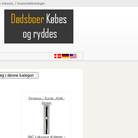
k messer,
2
brancheforeninger.
Pegasus – Kunst - Antik -
Design
IWC Luksusur til damer –