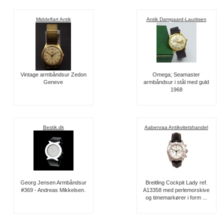
Middelfart Antik
Antik Damgaard-Lauritsen
Vintage armbåndsur Zedon
Omega; Seamaster
Geneve
armbåndsur i stål med guld
1968
Bestik.dk
Aabenraa Antikvitetshandel
Georg Jensen Armbåndsur
Breitling Cockpit Lady ref.
#369 - Andreas Mikkelsen.
A13358 med perlemorskive
og timemarkører i form ...