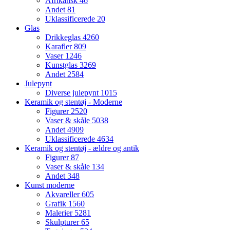
Afrikansk
46
Andet
81
Uklassificerede
20
Glas
Drikkeglas
4260
Karafler
809
Vaser
1246
Kunstglas
3269
Andet
2584
Julepynt
Diverse julepynt
1015
Keramik og stentøj - Moderne
Figurer
2520
Vaser & skåle
5038
Andet
4909
Uklassificerede
4634
Keramik og stentøj - ældre og antik
Figurer
87
Vaser & skåle
134
Andet
348
Kunst moderne
Akvareller
605
Grafik
1560
Malerier
5281
Skulpturer
65