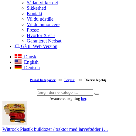
Sådan virker det
Sikkerhed
Kontakt
Vil du udstille
Vil du annoncere
Presse
Hvorfor X er ?
Garanteret Nedsat
Gå til Web Version
Dansk
English
Deutsch
Portal kategorier
>>
Legetøj
>>
Diverse legetøj
Avanceret søgning
her
.
Wittrock Plastik bulldozer / traktor med larvefødder i ...