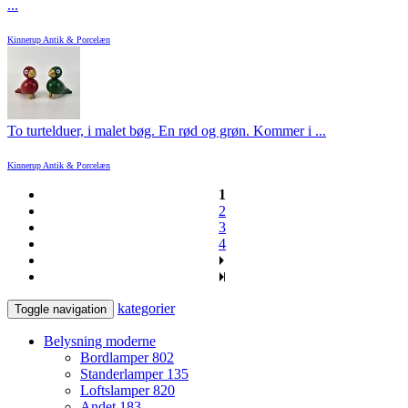
...
Kinnerup Antik & Porcelæn
To turtelduer, i malet bøg. En rød og grøn. Kommer i ...
Kinnerup Antik & Porcelæn
1
2
3
4
kategorier
Toggle navigation
Belysning moderne
Bordlamper
802
Standerlamper
135
Loftslamper
820
Andet
183