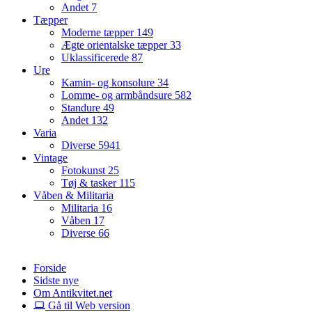
Andet
7
Tæpper
Moderne tæpper
149
Ægte orientalske tæpper
33
Uklassificerede
87
Ure
Kamin- og konsolure
34
Lomme- og armbåndsure
582
Standure
49
Andet
132
Varia
Diverse
5941
Vintage
Fotokunst
25
Tøj & tasker
115
Våben & Militaria
Militaria
16
Våben
17
Diverse
66
Forside
Sidste nye
Om Antikvitet.net
Gå til Web version