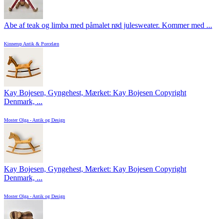
Abe af teak og limba med påmalet rød julesweater. Kommer med ...
Kinnerup Antik & Porcelæn
Kay Bojesen, Gyngehest, Mærket: Kay Bojesen Copyright
Denmark, ...
Moster Olga - Antik og Design
Kay Bojesen, Gyngehest, Mærket: Kay Bojesen Copyright
Denmark, ...
Moster Olga - Antik og Design