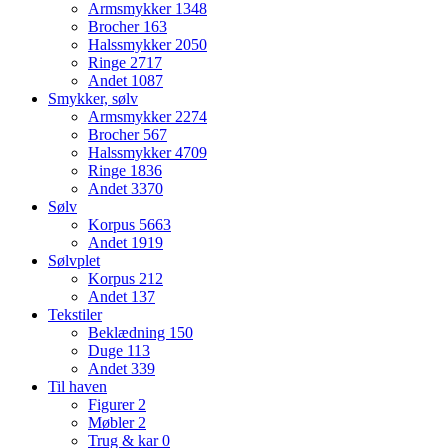
Armsmykker
1348
Brocher
163
Halssmykker
2050
Ringe
2717
Andet
1087
Smykker, sølv
Armsmykker
2274
Brocher
567
Halssmykker
4709
Ringe
1836
Andet
3370
Sølv
Korpus
5663
Andet
1919
Sølvplet
Korpus
212
Andet
137
Tekstiler
Beklædning
150
Duge
113
Andet
339
Til haven
Figurer
2
Møbler
2
Trug & kar
0