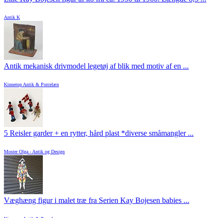
Antik K
Antik mekanisk drivmodel legetøj af blik med motiv af en ...
Kinnerup Antik & Porcelæn
5 Reisler garder + en rytter, hård plast *diverse småmangler ...
Moster Olga - Antik og Design
Væghæng figur i malet træ fra Serien Kay Bojesen babies ...