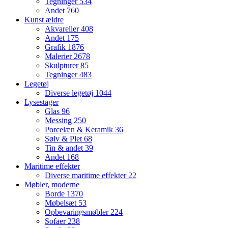
Tegninger
534
Andet
760
Kunst ældre
Akvareller
408
Andet
175
Grafik
1876
Malerier
2678
Skulpturer
85
Tegninger
483
Legetøj
Diverse legetøj
1044
Lysestager
Glas
96
Messing
250
Porcelæn & Keramik
36
Sølv & Plet
68
Tin & andet
39
Andet
168
Maritime effekter
Diverse maritime effekter
22
Møbler, moderne
Borde
1370
Møbelsæt
53
Opbevaringsmøbler
224
Sofaer
238