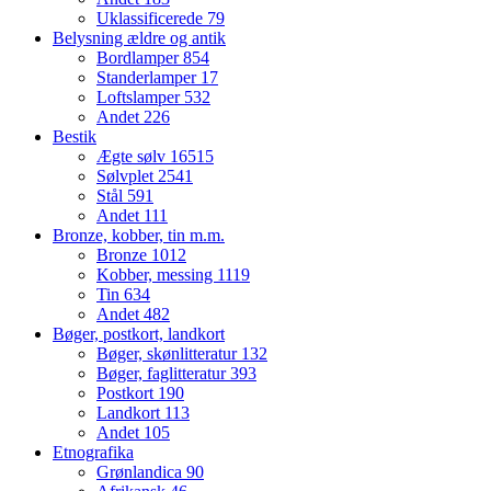
Uklassificerede
79
Belysning ældre og antik
Bordlamper
854
Standerlamper
17
Loftslamper
532
Andet
226
Bestik
Ægte sølv
16515
Sølvplet
2541
Stål
591
Andet
111
Bronze, kobber, tin m.m.
Bronze
1012
Kobber, messing
1119
Tin
634
Andet
482
Bøger, postkort, landkort
Bøger, skønlitteratur
132
Bøger, faglitteratur
393
Postkort
190
Landkort
113
Andet
105
Etnografika
Grønlandica
90