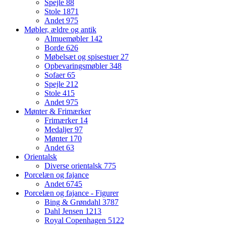
Spejle
88
Stole
1871
Andet
975
Møbler, ældre og antik
Almuemøbler
142
Borde
626
Møbelsæt og spisestuer
27
Opbevaringsmøbler
348
Sofaer
65
Spejle
212
Stole
415
Andet
975
Mønter & Frimærker
Frimærker
14
Medaljer
97
Mønter
170
Andet
63
Orientalsk
Diverse orientalsk
775
Porcelæn og fajance
Andet
6745
Porcelæn og fajance - Figurer
Bing & Grøndahl
3787
Dahl Jensen
1213
Royal Copenhagen
5122