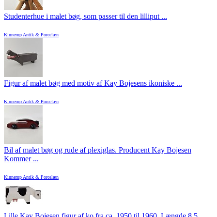
Studenterhue i malet bøg, som passer til den lilliput ...
Kinnerup Antik & Porcelæn
Figur af malet bøg med motiv af Kay Bojesens ikoniske ...
Kinnerup Antik & Porcelæn
Bil af malet bøg og rude af plexiglas. Producent Kay Bojesen
Kommer ...
Kinnerup Antik & Porcelæn
Lille Kay Bojesen figur af ko fra ca. 1950 til 1960. Længde 8,5 ...