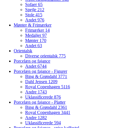
Sofaer
65
Spejle
212
Stole
415
Andet
976
Mønter & Frimærker
Frimærker
14
Medaljer
97
Mønter
170
Andet
63
Orientalsk
Diverse orientalsk
775
Porcelæn og fajance
Andet
6744
Porcelæn og fajance - Figurer
Bing & Grøndahl
3771
Dahl Jensen
1209
Royal Copenhagen
5116
Andre
1743
Uklassificerede
876
Porcelæn og fajance - Platter
Bing & Grøndahl
2361
Royal Copenhagen
3441
Andre
1282
Uklassificerede
594
Porcelæn og fajance - spise kaffestel