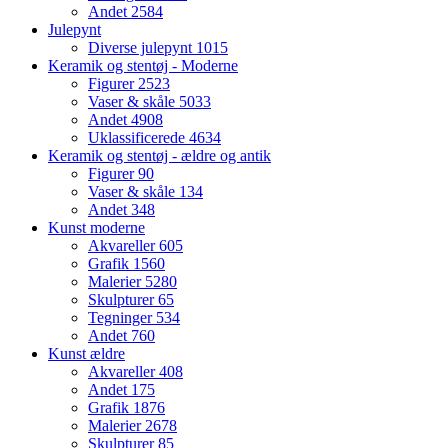
Andet
2584
Julepynt
Diverse julepynt
1015
Keramik og stentøj - Moderne
Figurer
2523
Vaser & skåle
5033
Andet
4908
Uklassificerede
4634
Keramik og stentøj - ældre og antik
Figurer
90
Vaser & skåle
134
Andet
348
Kunst moderne
Akvareller
605
Grafik
1560
Malerier
5280
Skulpturer
65
Tegninger
534
Andet
760
Kunst ældre
Akvareller
408
Andet
175
Grafik
1876
Malerier
2678
Skulpturer
85