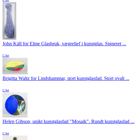
John Käll for Elme Glasbruk, vægrelief i kunstglas. Signeret ...
L'Art
Brigitta Waltz for Lindshammar, stort kunstglasfad. Stort ovalt ...
L'Art
Helen Gibson, unikt kunstglasfad "Mosaik". Rundt kunstglasfad ...
L'Art