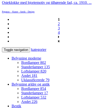
Osteklokke med hjortemotiv og tilhørende fad, ca. 1910. ...
Pegasus – Kunst - Antik - Design
1
2
3
4
kategorier
Toggle navigation
Belysning moderne
Bordlamper
802
Standerlamper
135
Loftslamper
820
Andet
181
Uklassificerede
79
Belysning ældre og antik
Bordlamper
854
Standerlamper
17
Loftslamper
532
Andet
226
Bestik