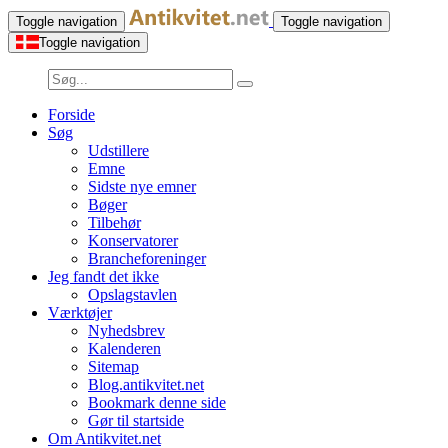
Toggle navigation
Toggle navigation
Toggle navigation
Forside
Søg
Udstillere
Emne
Sidste nye emner
Bøger
Tilbehør
Konservatorer
Brancheforeninger
Jeg fandt det ikke
Opslagstavlen
Værktøjer
Nyhedsbrev
Kalenderen
Sitemap
Blog.antikvitet.net
Bookmark denne side
Gør til startside
Om Antikvitet.net