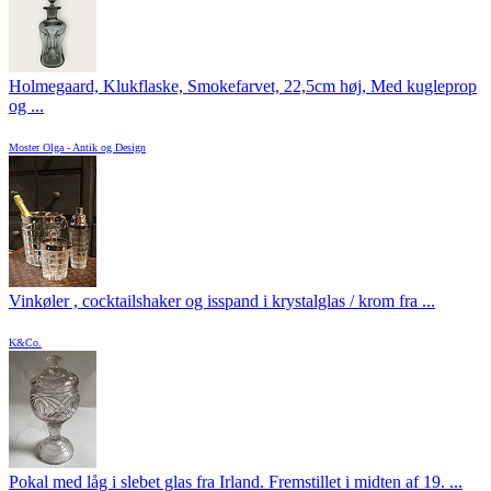
Holmegaard, Klukflaske, Smokefarvet, 22,5cm høj, Med kugleprop
og ...
Moster Olga - Antik og Design
Vinkøler , cocktailshaker og isspand i krystalglas / krom fra ...
K&Co.
Pokal med låg i slebet glas fra Irland. Fremstillet i midten af 19. ...