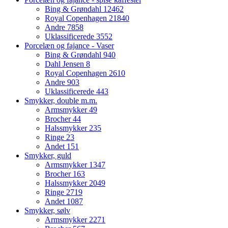
Bing & Grøndahl
12462
Royal Copenhagen
21840
Andre
7858
Uklassificerede
3552
Porcelæn og fajance - Vaser
Bing & Grøndahl
940
Dahl Jensen
8
Royal Copenhagen
2610
Andre
903
Uklassificerede
443
Smykker, double m.m.
Armsmykker
49
Brocher
44
Halssmykker
235
Ringe
23
Andet
151
Smykker, guld
Armsmykker
1347
Brocher
163
Halssmykker
2049
Ringe
2719
Andet
1087
Smykker, sølv
Armsmykker
2271