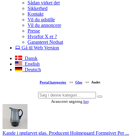
Sådan virker det
Sikkerhed
Kontakt
Vil du udstille
Vil du annoncere
Presse
Hvorfor X er ?
Garanteret Nedsat
Gå til Web Version
Dansk
English
Deutsch
Portal kategorier
>>
Glas
>>
Andet
Avanceret søgning
her
.
Kande i røgfarvet glas. Producent Holmegaard Formgiver Per ...