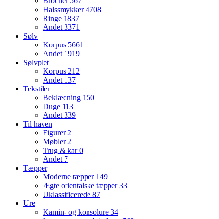
Brocher
567
Halssmykker
4708
Ringe
1837
Andet
3371
Sølv
Korpus
5661
Andet
1919
Sølvplet
Korpus
212
Andet
137
Tekstiler
Beklædning
150
Duge
113
Andet
339
Til haven
Figurer
2
Møbler
2
Trug & kar
0
Andet
7
Tæpper
Moderne tæpper
149
Ægte orientalske tæpper
33
Uklassificerede
87
Ure
Kamin- og konsolure
34