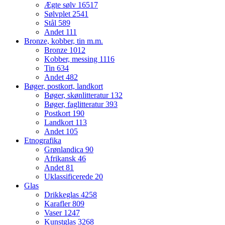
Ægte sølv
16517
Sølvplet
2541
Stål
589
Andet
111
Bronze, kobber, tin m.m.
Bronze
1012
Kobber, messing
1116
Tin
634
Andet
482
Bøger, postkort, landkort
Bøger, skønlitteratur
132
Bøger, faglitteratur
393
Postkort
190
Landkort
113
Andet
105
Etnografika
Grønlandica
90
Afrikansk
46
Andet
81
Uklassificerede
20
Glas
Drikkeglas
4258
Karafler
809
Vaser
1247
Kunstglas
3268