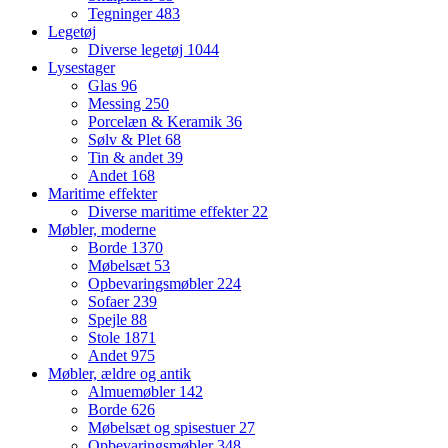
Tegninger
483
Legetøj
Diverse legetøj
1044
Lysestager
Glas
96
Messing
250
Porcelæn & Keramik
36
Sølv & Plet
68
Tin & andet
39
Andet
168
Maritime effekter
Diverse maritime effekter
22
Møbler, moderne
Borde
1370
Møbelsæt
53
Opbevaringsmøbler
224
Sofaer
239
Spejle
88
Stole
1871
Andet
975
Møbler, ældre og antik
Almuemøbler
142
Borde
626
Møbelsæt og spisestuer
27
Opbevaringsmøbler
348