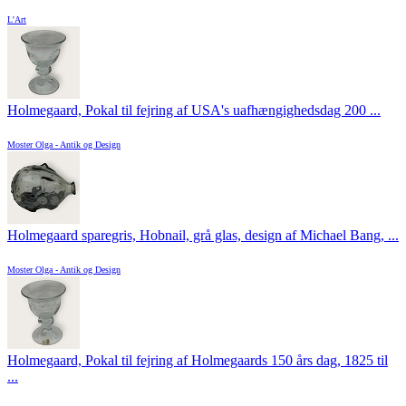
L'Art
Holmegaard, Pokal til fejring af USA's uafhængighedsdag 200 ...
Moster Olga - Antik og Design
Holmegaard sparegris, Hobnail, grå glas, design af Michael Bang, ...
Moster Olga - Antik og Design
Holmegaard, Pokal til fejring af Holmegaards 150 års dag, 1825 til
...