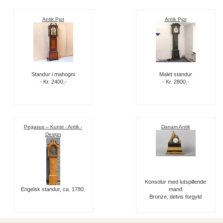
Antik Pjot
Antik Pjot
Standur i mahogni
Malet standur
- Kr. 2400,-
- Kr. 2800,-
Pegasus – Kunst - Antik -
Danam Antik
Design
Konsolur med lutspillende
Engelsk standur, ca. 1780.
mand
Bronze, delvis forgyld