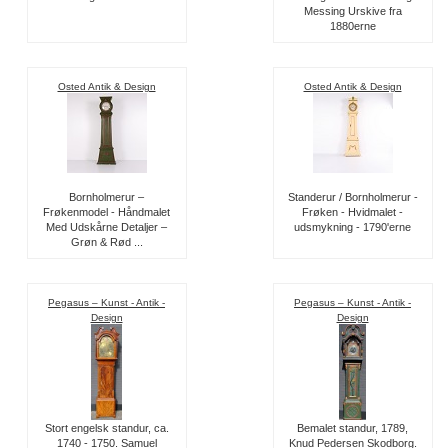
Messing Urskive fra
1880erne
Osted Antik & Design
Osted Antik & Design
Bornholmerur –
Standerur / Bornholmerur -
Frøkenmodel - Håndmalet
Frøken - Hvidmalet -
Med Udskårne Detaljer –
udsmykning - 1790'erne
Grøn & Rød ...
Pegasus – Kunst - Antik -
Pegasus – Kunst - Antik -
Design
Design
Stort engelsk standur, ca.
Bemalet standur, 1789,
1740 - 1750. Samuel
Knud Pedersen Skodborg.