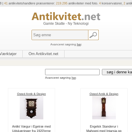
8 |
41
antikvitetshandlere præsenterer:
219.295
antikviteter med foto.
4
konservatorer,
2
anti
Gamle Skatte - Ny Teknologi
Avanceret søgning
her
.
Værktøjer
Om Antikvitet.net
Avanceret søgning
her
.
Osted Antik & Design
Osted Antik & Design
Antikt Vægur i Egetræ med
Engelsk Standerur i
Udskæringer fra 1920'erne
Mahogni med Intarsia og