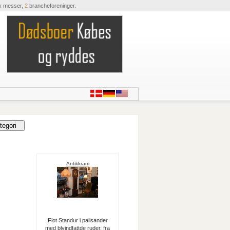
k messer,
2
brancheforeninger.
Antikkram
Flot Standur i palisander
med blyindfattde ruder, fra