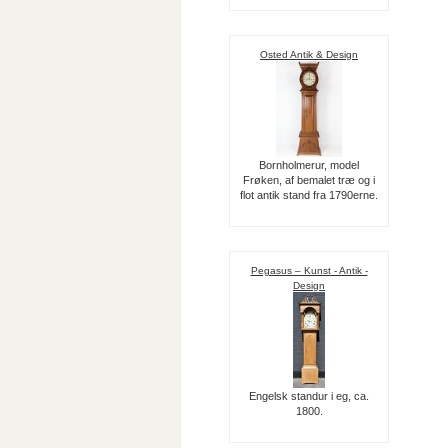
Osted Antik & Design
Bornholmerur, model
Frøken, af bemalet træ og i
flot antik stand fra 1790erne.
Pegasus – Kunst - Antik -
Design
Engelsk standur i eg, ca.
1800.