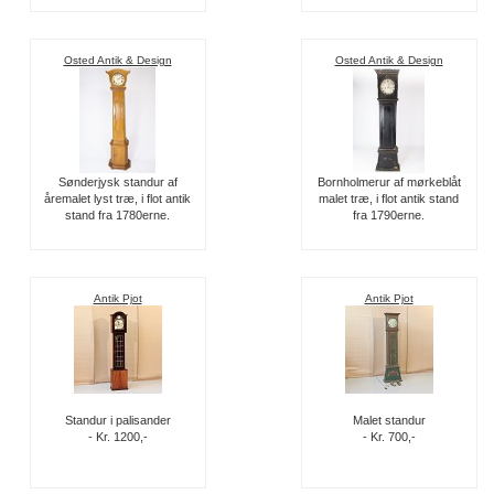
Osted Antik & Design
Osted Antik & Design
Sønderjysk standur af
Bornholmerur af mørkeblåt
åremalet lyst træ, i flot antik
malet træ, i flot antik stand
stand fra 1780erne.
fra 1790erne.
Antik Pjot
Antik Pjot
Standur i palisander
Malet standur
- Kr. 1200,-
- Kr. 700,-