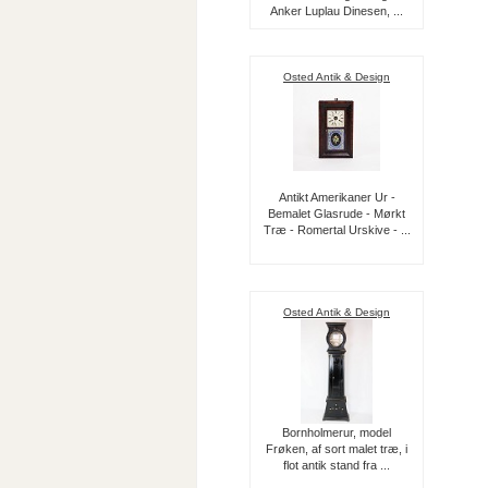
Anker Luplau Dinesen, ...
Osted Antik & Design
Antikt Amerikaner Ur -
Bemalet Glasrude - Mørkt
Træ - Romertal Urskive - ...
Osted Antik & Design
Bornholmerur, model
Frøken, af sort malet træ, i
flot antik stand fra ...