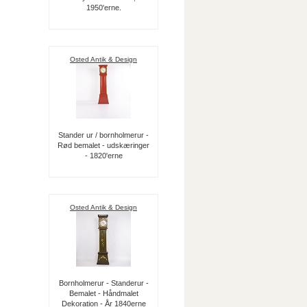
1950'erne.
Osted Antik & Design
Stander ur / bornholmerur -
Rød bemalet - udskæringer
- 1820'erne
Osted Antik & Design
Bornholmerur - Standerur -
Bemalet - Håndmalet
Dekoration - År 1840erne