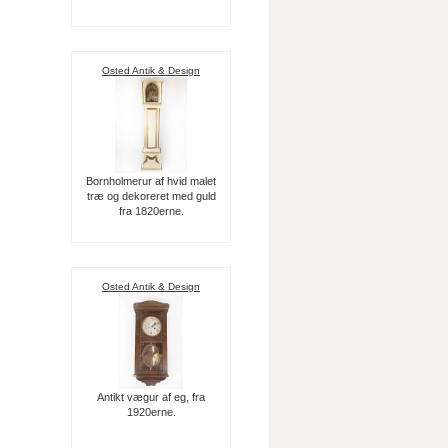
Osted Antik & Design
Bornholmerur af hvid malet
træ og dekoreret med guld
fra 1820erne.
Osted Antik & Design
Antikt vægur af eg, fra
1920erne.