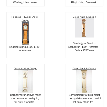
Whalley, Manchester.
Ringkøbing. Danmark.
Pegasus – Kunst - Antik -
Osted Antik & Design
Design
Sønderjysk Barok -
Engelsk standur, ca. 1780. I
Standerur - Lyst Fyrretræ -
egekasse.
Antik - 1780'erne
Osted Antik & Design
Osted Antik & Design
Bornholmerur af hvid malet
Bornholmerur af hvid malet
træ dekoreret med guld, i
træ og dekoreret med guld, i
flot antik stand fra ...
flot antik stand fra ...