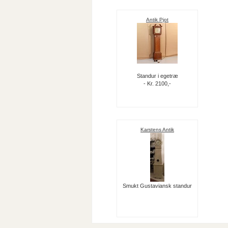
Antik Pjot
Standur i egetræ
- Kr. 2100,-
Karstens Antik
Smukt Gustaviansk standur