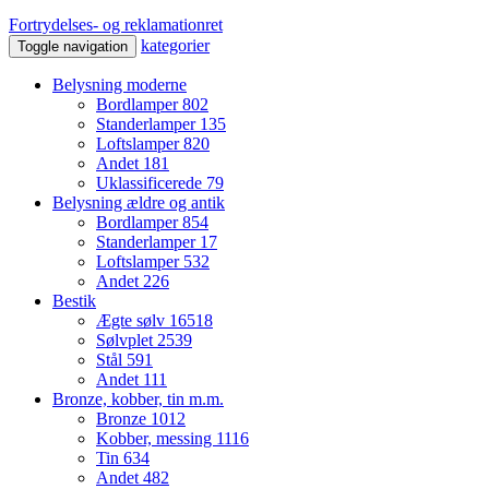
Fortrydelses- og reklamationret
kategorier
Toggle navigation
Belysning moderne
Bordlamper
802
Standerlamper
135
Loftslamper
820
Andet
181
Uklassificerede
79
Belysning ældre og antik
Bordlamper
854
Standerlamper
17
Loftslamper
532
Andet
226
Bestik
Ægte sølv
16518
Sølvplet
2539
Stål
591
Andet
111
Bronze, kobber, tin m.m.
Bronze
1012
Kobber, messing
1116
Tin
634
Andet
482