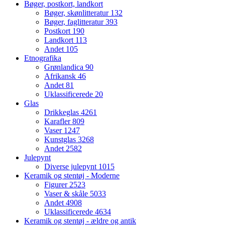
Bøger, postkort, landkort
Bøger, skønlitteratur
132
Bøger, faglitteratur
393
Postkort
190
Landkort
113
Andet
105
Etnografika
Grønlandica
90
Afrikansk
46
Andet
81
Uklassificerede
20
Glas
Drikkeglas
4261
Karafler
809
Vaser
1247
Kunstglas
3268
Andet
2582
Julepynt
Diverse julepynt
1015
Keramik og stentøj - Moderne
Figurer
2523
Vaser & skåle
5033
Andet
4908
Uklassificerede
4634
Keramik og stentøj - ældre og antik