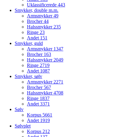
Uklassificerede
443
Smykker, double m.m.
Armsmykker
49
Brocher
44
Halssmykker
235
Ringe
23
Andet
151
Smykker, guld
Armsmykker
1347
Brocher
163
Halssmykker
2049
Ringe
2719
Andet
1087
Smykker, sølv
Armsmykker
2271
Brocher
567
Halssmykker
4708
Ringe
1837
Andet
3371
Sølv
Korpus
5661
Andet
1919
Sølvplet
Korpus
212
Andet
137