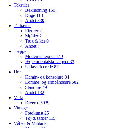
Tekstiler
Beklædning
150
Duge
113
Andet
339
Til haven
Figurer
2
Møbler
2
Trug & kar
0
Andet
7
Tæpper
Moderne tæpper
149
Ægte orientalske tæpper
33
Uklassificerede
87
Ure
Kamin- og konsolure
34
Lomme- og armbåndsure
582
Standure
49
Andet
132
Varia
Diverse
5939
Vintage
Fotokunst
25
Tøj & tasker
115
Våben & Militaria