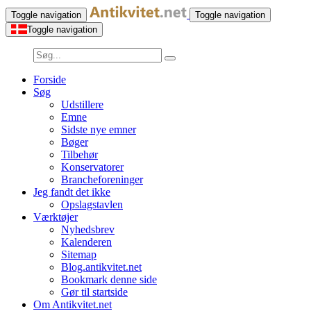
Toggle navigation
Toggle navigation
Toggle navigation
Forside
Søg
Udstillere
Emne
Sidste nye emner
Bøger
Tilbehør
Konservatorer
Brancheforeninger
Jeg fandt det ikke
Opslagstavlen
Værktøjer
Nyhedsbrev
Kalenderen
Sitemap
Blog.antikvitet.net
Bookmark denne side
Gør til startside
Om Antikvitet.net