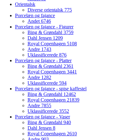
Orientalsk
Diverse orientalsk
775
Porcelæn og fajance
Andet
6746
Porcelæn og fajance - Figurer
Bing & Grøndahl
3759
Dahl Jensen
1209
Royal Copenhagen
5108
Andre
1743
Uklassificerede
876
Porcelæn og fajance - Platter
Bing & Grøndahl
2361
Royal Copenhagen
3441
Andre
1282
Uklassificerede
594
Porcelæn og fajance - spise kaffestel
Bing & Grøndahl
12462
Royal Copenhagen
21839
Andre
7855
Uklassificerede
3552
Porcelæn og fajance - Vaser
Bing & Grøndahl
940
Dahl Jensen
8
Royal Copenhagen
2610
Andre
903