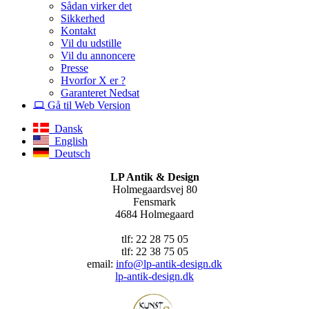
Sådan virker det
Sikkerhed
Kontakt
Vil du udstille
Vil du annoncere
Presse
Hvorfor X er ?
Garanteret Nedsat
Gå til Web Version
Dansk
English
Deutsch
LP Antik & Design
Holmegaardsvej 80
Fensmark
4684 Holmegaard
tlf: 22 28 75 05
tlf: 22 38 75 05
email:
info@lp-antik-design.dk
lp-antik-design.dk