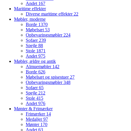
Andet
167
Maritime effekter
Diverse maritime effekter
22
Møbler, moderne
Borde
1370
Møbelsæt
53
Opbevaringsmøbler
224
Sofaer
239
Spejle
88
Stole
1871
Andet
975
Møbler, ældre og antik
Almuemøbler
142
Borde
626
Møbelsæt og spisestuer
27
Opbevaringsmøbler
348
Sofaer
65
Spejle
212
Stole
415
Andet
976
Mønter & Frimærker
Frimærker
14
Medaljer
97
Mønter
170
Andet
63