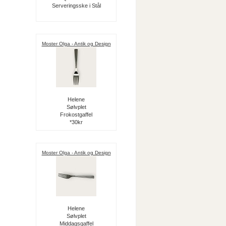
Serveringsske i Stål
Moster Olga - Antik og Design
Helene
Sølvplet
Frokostgaffel
*30kr
Moster Olga - Antik og Design
Helene
Sølvplet
Middagsgaffel