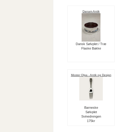
Danam Antik
Dansk Sølvplet / Træ
Flaske Bakke
Moster Olga - Antik og Design
Barneske
Sølvplet
Svinedrengen
175kr