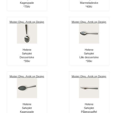
Kagespade
Marmeladeske
*75Kr
*40Kr
Moster Olga - Antik og Design
Moster Olga - Antik og Design
Helene
Helene
Sølvplet
Sølvplet
Dessertske
Lille dessertske
*30kr
*30kr
Moster Olga - Antik og Design
Moster Olga - Antik og Design
Helene
Helene
Sølvplet
Sølvplet
Kagespade
Pålægsgaffel