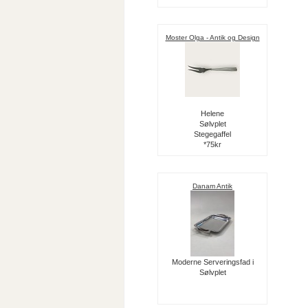
Moster Olga - Antik og Design
Helene
Sølvplet
Stegegaffel
*75kr
Danam Antik
Moderne Serveringsfad i
Sølvplet