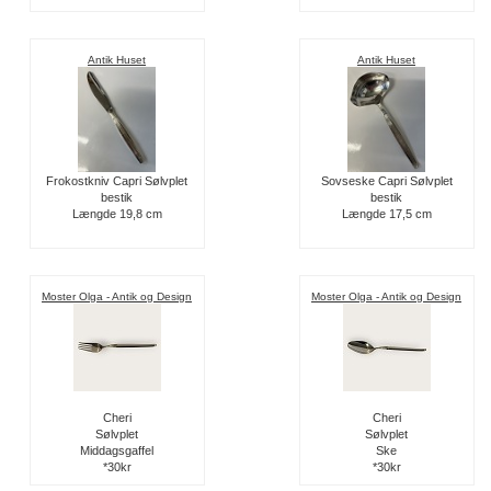
Antik Huset
Antik Huset
Frokostkniv Capri Sølvplet
Sovseske Capri Sølvplet
bestik
bestik
Længde 19,8 cm
Længde 17,5 cm
Moster Olga - Antik og Design
Moster Olga - Antik og Design
Cheri
Cheri
Sølvplet
Sølvplet
Middagsgaffel
Ske
*30kr
*30kr