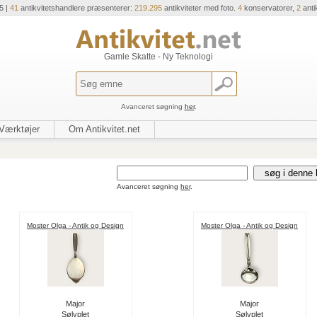
5 |
41
antikvitetshandlere præsenterer:
219.295
antikviteter med foto.
4
konservatorer,
2
anti
Gamle Skatte - Ny Teknologi
Avanceret søgning
her
.
Værktøjer
Om Antikvitet.net
Avanceret søgning
her
.
Moster Olga - Antik og Design
Moster Olga - Antik og Design
Major
Major
Sølvplet
Sølvplet