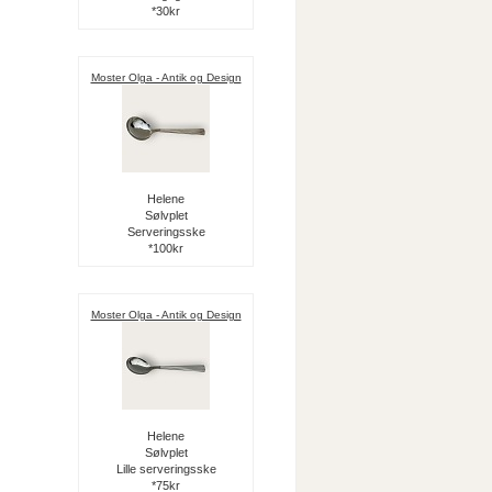
*30kr
Moster Olga - Antik og Design
Helene
Sølvplet
Serveringsske
*100kr
Moster Olga - Antik og Design
Helene
Sølvplet
Lille serveringsske
*75kr