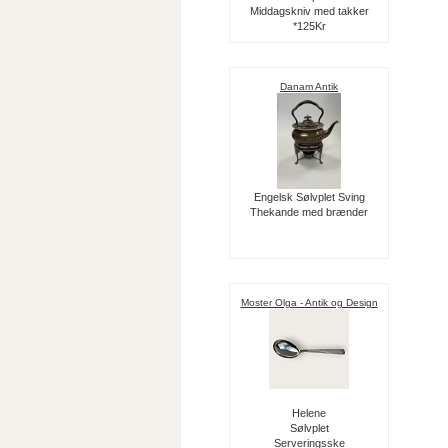
Middagskniv med takker
*125Kr
Danam Antik
Engelsk Sølvplet Sving
Thekande med brænder
Moster Olga - Antik og Design
Helene
Sølvplet
Serveringsske