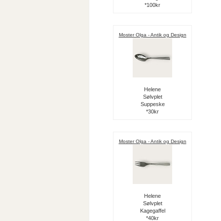
*100kr
Moster Olga - Antik og Design
Helene
Sølvplet
Suppeske
*30kr
Moster Olga - Antik og Design
Helene
Sølvplet
Kagegaffel
*40kr