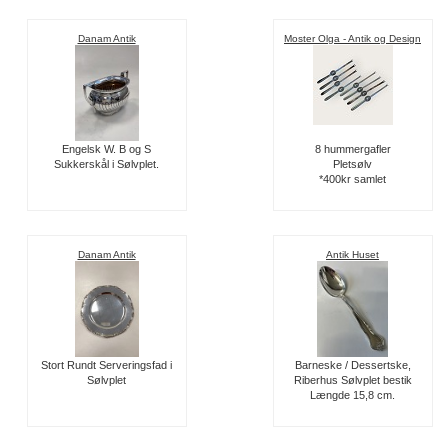
Danam Antik
Moster Olga - Antik og Design
Engelsk W. B og S
8 hummergafler
Sukkerskål i Sølvplet.
Pletsølv
*400kr samlet
Danam Antik
Antik Huset
Stort Rundt Serveringsfad i
Barneske / Dessertske,
Sølvplet
Riberhus Sølvplet bestik
Længde 15,8 cm.