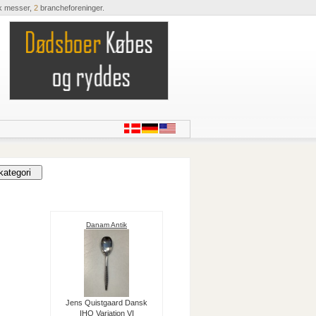
k messer,
2
brancheforeninger.
Danam Antik
Jens Quistgaard Dansk
IHQ Variation VI