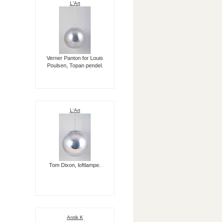
L'Art
Verner Panton for Louis
Poulsen, Topan pendel.
L'Art
Tom Dixon, loftlampe.
Antik K