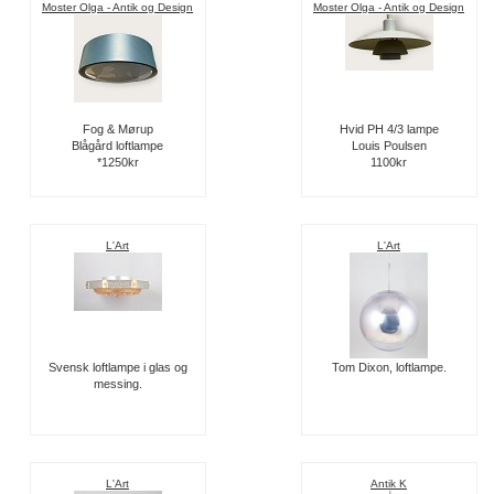
Moster Olga - Antik og Design
Moster Olga - Antik og Design
Fog & Mørup
Hvid PH 4/3 lampe
Blågård loftlampe
Louis Poulsen
*1250kr
1100kr
L'Art
L'Art
Svensk loftlampe i glas og
Tom Dixon, loftlampe.
messing.
L'Art
Antik K