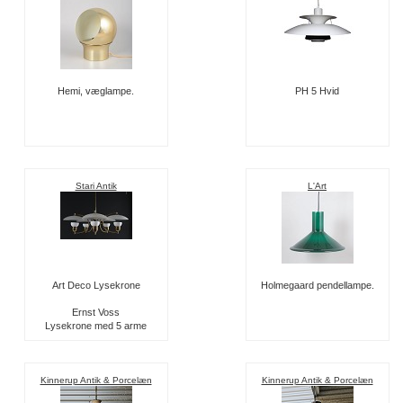
Hemi, væglampe.
PH 5 Hvid
Stari Antik
L'Art
Art Deco Lysekrone
Holmegaard pendellampe.
Ernst Voss
Lysekrone med 5 arme
Kinnerup Antik & Porcelæn
Kinnerup Antik & Porcelæn