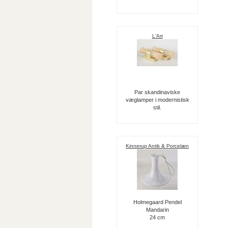
L'Art
Par skandinaviske
væglamper i modernistisk
stil.
Kinnerup Antik & Porcelæn
Holmegaard Pendel
Mandarin
24 cm