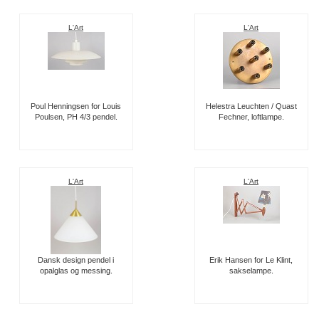
L'Art
L'Art
Poul Henningsen for Louis
Helestra Leuchten / Quast
Poulsen, PH 4/3 pendel.
Fechner, loftlampe.
L'Art
L'Art
Dansk design pendel i
Erik Hansen for Le Klint,
opalglas og messing.
sakselampe.