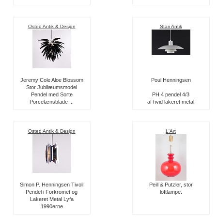
Osted Antik & Design
Stari Antik
Jeremy Cole Aloe Blossom
Poul Henningsen
Stor Jubilæumsmodel
Pendel med Sorte
PH 4 pendel 4/3
Porcelænsblade ...
af hvid lakeret metal
Osted Antik & Design
L'Art
Simon P. Henningsen Tivoli
Peill & Putzler, stor
Pendel i Forkromet og
loftlampe.
Lakeret Metal Lyfa
1990erne