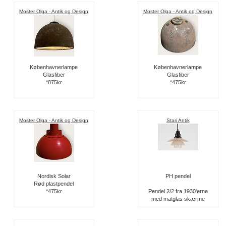
Moster Olga - Antik og Design
Moster Olga - Antik og Design
Københavnerlampe
Københavnerlampe
Glasfiber
Glasfiber
*875kr
*475kr
Moster Olga - Antik og Design
Stari Antik
Nordisk Solar
PH pendel
Rød plastpendel
*475kr
Pendel 2/2 fra 1930'erne
med matglas skærme