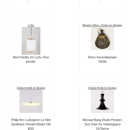
L'Art
Moster Olga - Antik og Design
Bent Karlby for Lyfa, Kina
Retro Keramiklampe
pendel.
*450kr
Osted Antik & Design
Osted Antik & Design
Philip Bro Ludvigsen Le Klint
Michael Bang Etude Pendel i
Sunflower Pendel Model 190
Sort Glas for Holmegaard
Ø55
1970erne