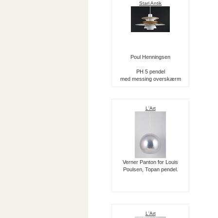
Stari Antik
Poul Henningsen
PH 5 pendel
med messing overskærm
L'Art
Verner Panton for Louis
Poulsen, Topan pendel.
L'Art