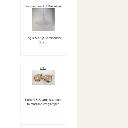
Kinnerup Antik & Porcelæn
Fog & Mørup Semipendel
38 cm
L'Art
Foresti & Suardi, sæt med
to maritime væglamper.