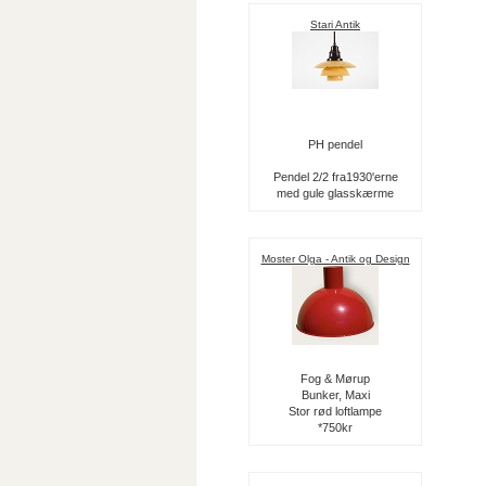
Stari Antik
PH pendel
Pendel 2/2 fra1930'erne
med gule glasskærme
Moster Olga - Antik og Design
Fog & Mørup
Bunker, Maxi
Stor rød loftlampe
*750kr