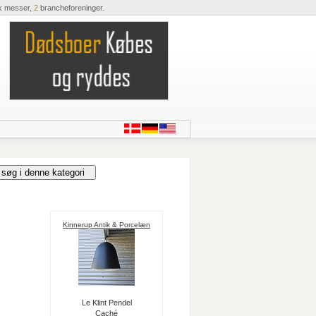
k messer,
2
brancheforeninger.
Kinnerup Antik & Porcelæn
Le Klint Pendel
Caché