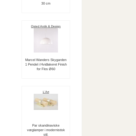
30 cm
Osted Antik & Design
Marcel Wanders Skygarden
1 Pendel i Hvidlakeret Finish
for Flos Ø60
L'Art
Par skandinaviske
væglamper i modernistisk
stil.