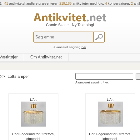
1 |
41
antikvitetshandlere præsenterer:
219.185
antikviteter med foto.
4
konservatorer,
2
anti
Gamle Skatte - Ny Teknologi
Avanceret søgning
her
.
Værktøjer
Om Antikvitet.net
>>
Loftslamper
Avanceret søgning
her
.
L'Art
L'Art
Carl Fagerlund for Orrefors,
Carl Fagerlund for Orrefors,
loftpendel.
loftpendel.