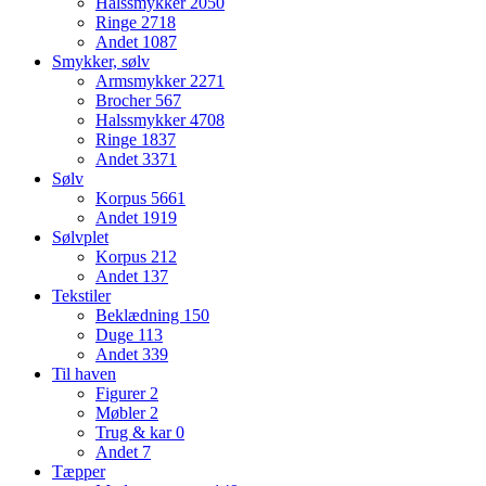
Halssmykker
2050
Ringe
2718
Andet
1087
Smykker, sølv
Armsmykker
2271
Brocher
567
Halssmykker
4708
Ringe
1837
Andet
3371
Sølv
Korpus
5661
Andet
1919
Sølvplet
Korpus
212
Andet
137
Tekstiler
Beklædning
150
Duge
113
Andet
339
Til haven
Figurer
2
Møbler
2
Trug & kar
0
Andet
7
Tæpper