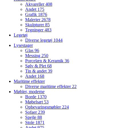
Akvareller
408
Andet
175
Grafik
1876
Malerier
2678
Skulpturer
85
Tegninger
483
Legetøj
Diverse legetøj
1044
Lysestager
Glas
96
Messing
250
Porcelæn & Keramik
36
Sølv & Plet
68
Tin & andet
39
Andet
168
Maritime effekter
Diverse maritime effekter
22
Møbler, moderne
Borde
1370
Møbelsæt
53
Opbevaringsmøbler
224
Sofaer
239
Spejle
88
Stole
1871
Andet
975