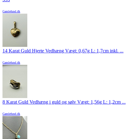
Gamlefund.dk
14 Karat Guld Hjerte Vedhæng Vægt: 0,67g L: 1,7cm inkl. ...
Gamlefund.dk
8 Karat Guld Vedhæng i guld og sølv Vægt: 1,56g L: 1,2cm ...
Gamlefund.dk