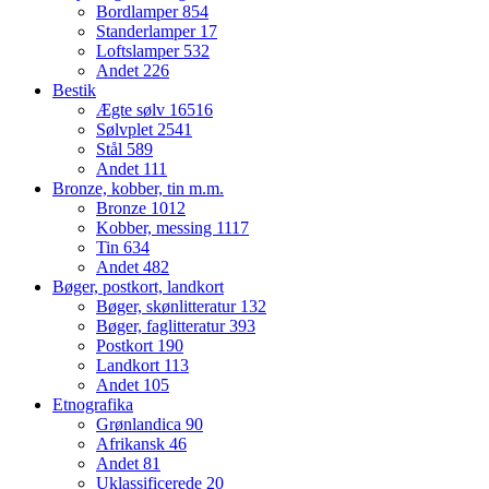
Bordlamper
854
Standerlamper
17
Loftslamper
532
Andet
226
Bestik
Ægte sølv
16516
Sølvplet
2541
Stål
589
Andet
111
Bronze, kobber, tin m.m.
Bronze
1012
Kobber, messing
1117
Tin
634
Andet
482
Bøger, postkort, landkort
Bøger, skønlitteratur
132
Bøger, faglitteratur
393
Postkort
190
Landkort
113
Andet
105
Etnografika
Grønlandica
90
Afrikansk
46
Andet
81
Uklassificerede
20