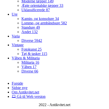
Moderne tæpper
149
Ægte orientalske tæpper
33
Uklassificerede
87
Ure
Kamin- og konsolure
34
Lomme- og armbåndsure
582
Standure
49
Andet
132
Varia
Diverse
5942
Vintage
Fotokunst
25
Tøj & tasker
115
Våben & Militaria
Militaria
16
Våben
17
Diverse
66
Forside
Sidste nye
Om Antikvitet.net
Gå til Web version
2022 - Antikvitet.net