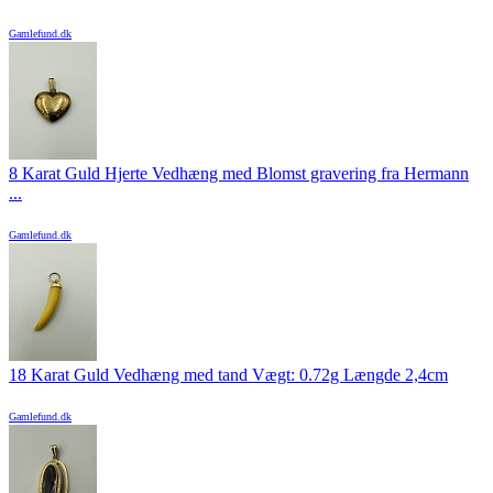
Gamlefund.dk
8 Karat Guld Hjerte Vedhæng med Blomst gravering fra Hermann
...
Gamlefund.dk
18 Karat Guld Vedhæng med tand Vægt: 0.72g Længde 2,4cm
Gamlefund.dk