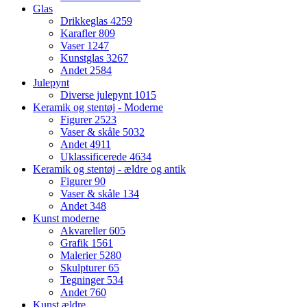
Glas
Drikkeglas
4259
Karafler
809
Vaser
1247
Kunstglas
3267
Andet
2584
Julepynt
Diverse julepynt
1015
Keramik og stentøj - Moderne
Figurer
2523
Vaser & skåle
5032
Andet
4911
Uklassificerede
4634
Keramik og stentøj - ældre og antik
Figurer
90
Vaser & skåle
134
Andet
348
Kunst moderne
Akvareller
605
Grafik
1561
Malerier
5280
Skulpturer
65
Tegninger
534
Andet
760
Kunst ældre