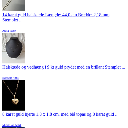
14 karat guld halskæde Længde: 44,0 cm Bredde: 2,18 mm
Stemplet ...
Antik Huset
Halskæde og vedhæng i 9 kt guld prydet med en brillant Stemplet ...
Karstens Antik
8 karat guld hjerte 1,8 x 1,8 cm. med blå topas og 8 karat guld ...
Middelfart Antik