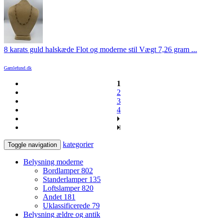
8 karats guld halskæde Flot og moderne stil Vægt 7,26 gram ...
Gamlefund.dk
1
2
3
4
kategorier
Toggle navigation
Belysning moderne
Bordlamper
802
Standerlamper
135
Loftslamper
820
Andet
181
Uklassificerede
79
Belysning ældre og antik