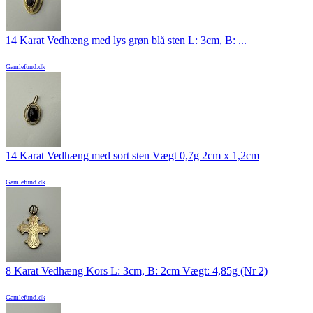
14 Karat Vedhæng med lys grøn blå sten L: 3cm, B: ...
Gamlefund.dk
14 Karat Vedhæng med sort sten Vægt 0,7g 2cm x 1,2cm
Gamlefund.dk
8 Karat Vedhæng Kors L: 3cm, B: 2cm Vægt: 4,85g (Nr 2)
Gamlefund.dk