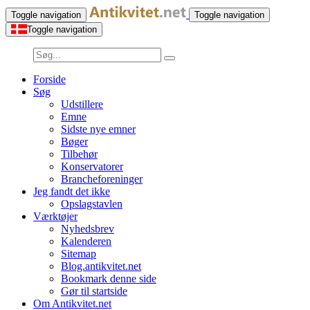
Toggle navigation
Toggle navigation
Toggle navigation
Forside
Søg
Udstillere
Emne
Sidste nye emner
Bøger
Tilbehør
Konservatorer
Brancheforeninger
Jeg fandt det ikke
Opslagstavlen
Værktøjer
Nyhedsbrev
Kalenderen
Sitemap
Blog.antikvitet.net
Bookmark denne side
Gør til startside
Om Antikvitet.net