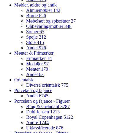
Møbler, ældre og antik
Almuemøbler
142
Borde
626
Møbelsæt og spisestuer
27
Opbevaringsmøbler
348
Sofaer
65
Spejle
212
Stole
415
Andet
976
Mønter & Frimærker
Frimærker
14
Medaljer
97
Mønter
170
Andet
63
Orientalsk
Diverse orientalsk
775
Porcelæn og fajance
Andet
6745
Porcelæn og fajance - Figurer
Bing & Grøndahl
3787
Dahl Jensen
1213
Royal Copenhagen
5122
Andre
1744
Uklassificerede
876