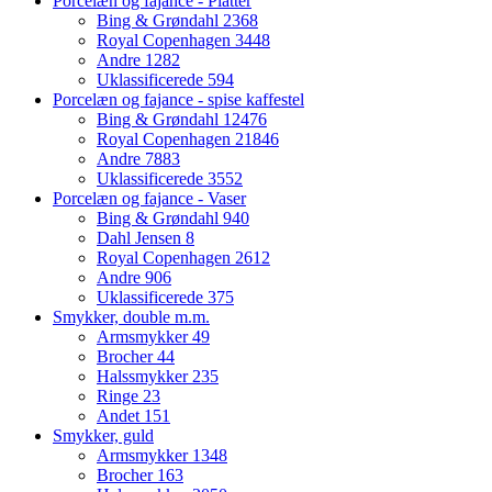
Porcelæn og fajance - Platter
Bing & Grøndahl
2368
Royal Copenhagen
3448
Andre
1282
Uklassificerede
594
Porcelæn og fajance - spise kaffestel
Bing & Grøndahl
12476
Royal Copenhagen
21846
Andre
7883
Uklassificerede
3552
Porcelæn og fajance - Vaser
Bing & Grøndahl
940
Dahl Jensen
8
Royal Copenhagen
2612
Andre
906
Uklassificerede
375
Smykker, double m.m.
Armsmykker
49
Brocher
44
Halssmykker
235
Ringe
23
Andet
151
Smykker, guld
Armsmykker
1348
Brocher
163