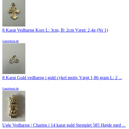
8 Karat Vedhæng Kors L: 3cm, B: 2cm Vægt: 2,4g (Nr 1)
Gamlefund.dk
8 Karat Guld vedhæng i guld cykel motiv Vægt 1,86 gram L: 2 ...
Gamlefund.dk
Ugle Vedhæng / Charms i 14 karat guld Stemplet 585 Højde med ...