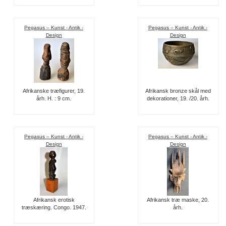
Pegasus – Kunst - Antik -
Pegasus – Kunst - Antik -
Design
Design
Afrikanske træfigurer, 19.
Afrikansk bronze skål med
årh. H. : 9 cm.
dekorationer, 19. /20. årh.
Pegasus – Kunst - Antik -
Pegasus – Kunst - Antik -
Design
Design
Afrikansk erotisk
Afrikansk træ maske, 20.
træskæring. Congo. 1947.
årh.