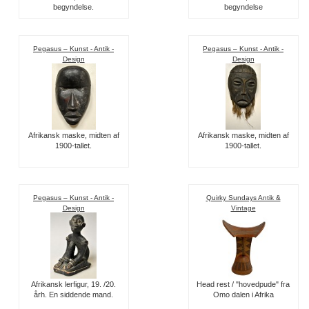
begyndelse.
begyndelse
Pegasus – Kunst - Antik -
Pegasus – Kunst - Antik -
Design
Design
Afrikansk maske, midten af
Afrikansk maske, midten af
1900-tallet.
1900-tallet.
Pegasus – Kunst - Antik -
Quirky Sundays Antik &
Design
Vintage
Afrikansk lerfigur, 19. /20.
Head rest / "hovedpude" fra
årh. En siddende mand.
Omo dalen i Afrika