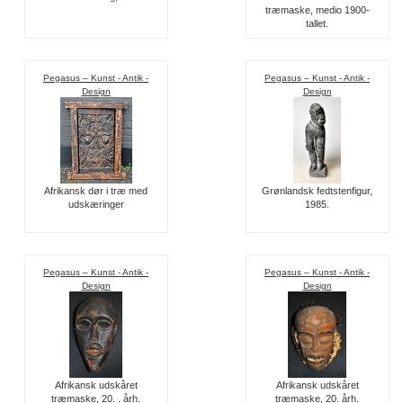
træmaske, medio 1900-
tallet.
Pegasus – Kunst - Antik -
Pegasus – Kunst - Antik -
Design
Design
Afrikansk dør i træ med
Grønlandsk fedtstenfigur,
udskæringer
1985.
Pegasus – Kunst - Antik -
Pegasus – Kunst - Antik -
Design
Design
Afrikansk udskåret
Afrikansk udskåret
træmaske, 20. . årh.
træmaske, 20. årh.