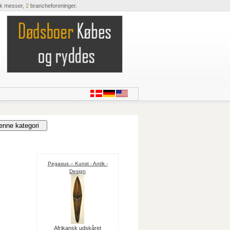
ik messer,
2
brancheforeninger.
Pegasus – Kunst - Antik -
Design
Afrikansk udskåret