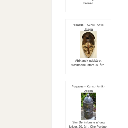
bronze
Pegasus – Kunst - Antik -
Design
Afrikansk udskåret
træmaske, start 20. årh.
Pegasus – Kunst - Antik -
Design
Stor Benin buste af ung
kriger, 20. årh. Cire Perdue.