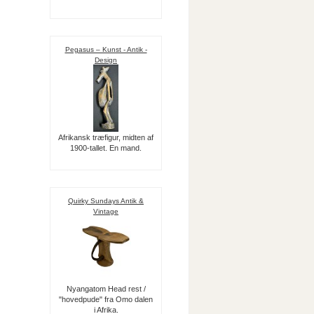
Pegasus – Kunst - Antik -
Design
Afrikansk træfigur, midten af
1900-tallet. En mand.
Quirky Sundays Antik &
Vintage
Nyangatom Head rest /
"hovedpude" fra Omo dalen
i Afrika.