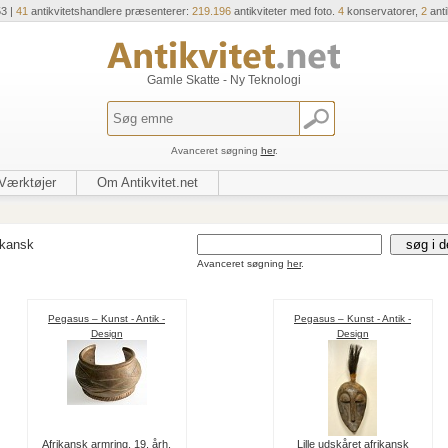
53 |
41
antikvitetshandlere præsenterer:
219.196
antikviteter med foto.
4
konservatorer,
2
ant
Gamle Skatte - Ny Teknologi
Avanceret søgning
her
.
Værktøjer
Om Antikvitet.net
ikansk
Avanceret søgning
her
.
Pegasus – Kunst - Antik -
Pegasus – Kunst - Antik -
Design
Design
Afrikansk armring, 19. årh.
Lille udskåret afrikansk