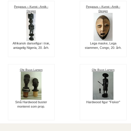
Pegasus – Kunst - Antik -
Pegasus – Kunst - Antik -
Design
Design
Afrikansk dansefigur i træ,
Lega maske, Lega
antagelig Nigeria, 20. årh.
stammen, Congo, 20. årh.
Ole Buus Larsen
Ole Buus Larsen
Små Hardwood buster
Hardwood figur "Fisker"
monteret som prop.