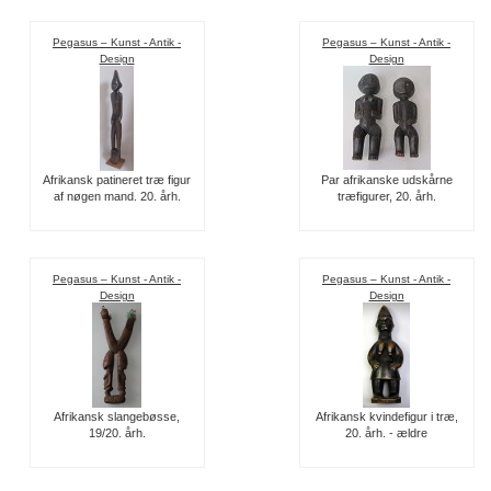
Pegasus – Kunst - Antik -
Pegasus – Kunst - Antik -
Design
Design
Afrikansk patineret træ figur
Par afrikanske udskårne
af nøgen mand. 20. årh.
træfigurer, 20. årh.
Pegasus – Kunst - Antik -
Pegasus – Kunst - Antik -
Design
Design
Afrikansk slangebøsse,
Afrikansk kvindefigur i træ,
19/20. årh.
20. årh. - ældre