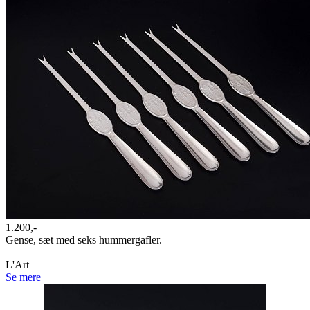
1.200,-
Gense, sæt med seks hummergafler.
L'Art
Se mere