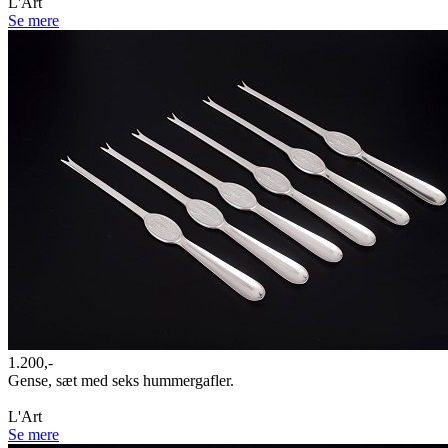
L'Art
Se mere
1.200,-
Gense, sæt med seks hummergafler.
L'Art
Se mere