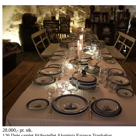
28.000,-
pr. stk.
126 Dele samlet Skibsstellet Aluminia Fajance Trankebar