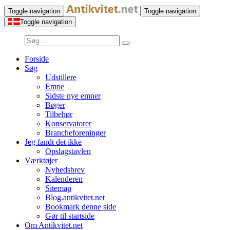
Toggle navigation
Toggle navigation
Toggle navigation
Forside
Søg
Udstillere
Emne
Sidste nye emner
Bøger
Tilbehør
Konservatorer
Brancheforeninger
Jeg fandt det ikke
Opslagstavlen
Værktøjer
Nyhedsbrev
Kalenderen
Sitemap
Blog.antikvitet.net
Bookmark denne side
Gør til startside
Om Antikvitet.net