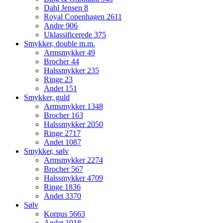
Dahl Jensen
8
Royal Copenhagen
2611
Andre
906
Uklassificerede
375
Smykker, double m.m.
Armsmykker
49
Brocher
44
Halssmykker
235
Ringe
23
Andet
151
Smykker, guld
Armsmykker
1348
Brocher
163
Halssmykker
2050
Ringe
2717
Andet
1087
Smykker, sølv
Armsmykker
2274
Brocher
567
Halssmykker
4709
Ringe
1836
Andet
3370
Sølv
Korpus
5663
Andet
1918