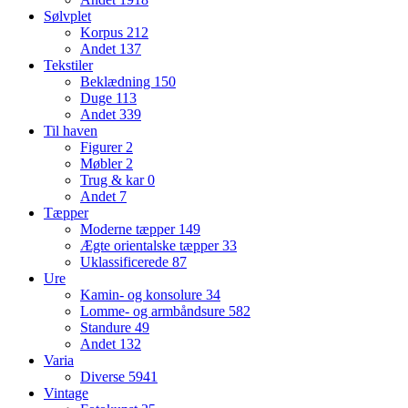
Sølvplet
Korpus
212
Andet
137
Tekstiler
Beklædning
150
Duge
113
Andet
339
Til haven
Figurer
2
Møbler
2
Trug & kar
0
Andet
7
Tæpper
Moderne tæpper
149
Ægte orientalske tæpper
33
Uklassificerede
87
Ure
Kamin- og konsolure
34
Lomme- og armbåndsure
582
Standure
49
Andet
132
Varia
Diverse
5941
Vintage