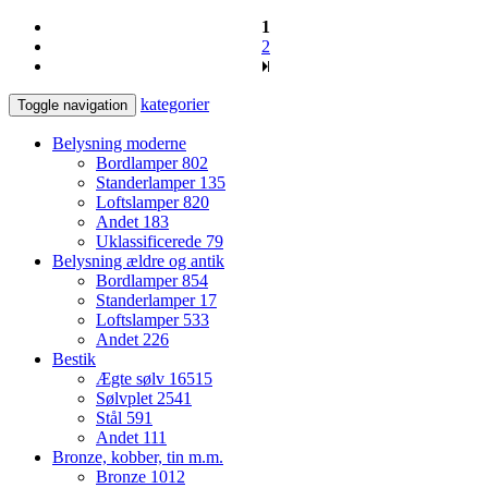
1
2
kategorier
Toggle navigation
Belysning moderne
Bordlamper
802
Standerlamper
135
Loftslamper
820
Andet
183
Uklassificerede
79
Belysning ældre og antik
Bordlamper
854
Standerlamper
17
Loftslamper
533
Andet
226
Bestik
Ægte sølv
16515
Sølvplet
2541
Stål
591
Andet
111
Bronze, kobber, tin m.m.
Bronze
1012