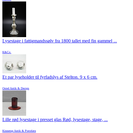
Lysestage i fattigmandssølv fra 1800 tallet med fin gammel ...
K&Co.
Et par lyseholder til fyrfadslys af Stelton. 9 x 6 cm.
Osted Antik & Design
Lille rød lysestage i presset glas Rød, lysestage, stage, ...
Kinnerup Antik & Porcelæn