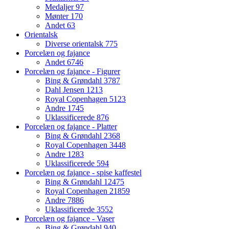
Medaljer
97
Mønter
170
Andet
63
Orientalsk
Diverse orientalsk
775
Porcelæn og fajance
Andet
6746
Porcelæn og fajance - Figurer
Bing & Grøndahl
3787
Dahl Jensen
1213
Royal Copenhagen
5123
Andre
1745
Uklassificerede
876
Porcelæn og fajance - Platter
Bing & Grøndahl
2368
Royal Copenhagen
3448
Andre
1283
Uklassificerede
594
Porcelæn og fajance - spise kaffestel
Bing & Grøndahl
12475
Royal Copenhagen
21859
Andre
7886
Uklassificerede
3552
Porcelæn og fajance - Vaser
Bing & Grøndahl
940