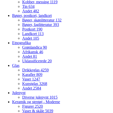
Kobber, messing
1119
Tin
634
Andet
482
Bøger, postkort, landkort
Bøger, skønlitteratur
132
Bøger, faglitteratur
393
Postkort
190
Landkort
113
Andet
105
Etnografika
Grønlandica
90
Afrikansk
46
Andet
81
Uklassificerede
20
Glas
Drikkeglas
4259
Karafler
809
Vaser
1247
Kunstglas
3268
Andet
2584
Julepynt
Diverse julepynt
1015
Keramik og stentøj - Moderne
Figurer
2520
Vaser & skåle
5039