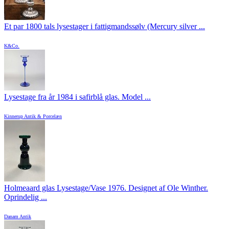
Et par 1800 tals lysestager i fattigmandssølv (Mercury silver ...
K&Co.
Lysestage fra år 1984 i safirblå glas. Model ...
Kinnerup Antik & Porcelæn
Holmeaard glas Lysestage/Vase 1976. Designet af Ole Winther.
Oprindelig ...
Danam Antik