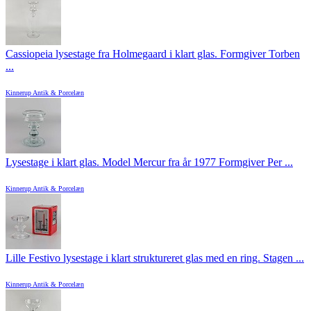
Cassiopeia lysestage fra Holmegaard i klart glas. Formgiver Torben
...
Kinnerup Antik & Porcelæn
Lysestage i klart glas. Model Mercur fra år 1977 Formgiver Per ...
Kinnerup Antik & Porcelæn
Lille Festivo lysestage i klart struktureret glas med en ring. Stagen ...
Kinnerup Antik & Porcelæn