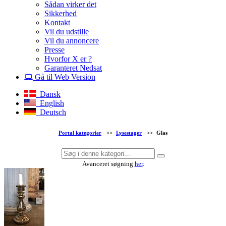
Sådan virker det
Sikkerhed
Kontakt
Vil du udstille
Vil du annoncere
Presse
Hvorfor X er ?
Garanteret Nedsat
Gå til Web Version
Dansk
English
Deutsch
Portal kategorier
>>
Lysestager
>>
Glas
Avanceret søgning
her
.