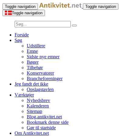
Toggle navigation
Toggle navigation
Toggle navigation
Forside
Søg
Udstillere
Emne
Sidste nye emner
Bøger
Tilbehør
Konservatorer
Brancheforeninger
Jeg fandt det ikke
Opslagstavlen
Værktøjer
Nyhedsbrev
Kalenderen
Sitemap
Blog.antikvitet.net
Bookmark denne side
Gør til startside
Om Antikvitet.net