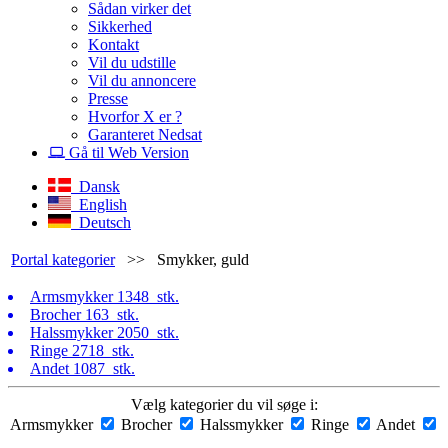
Sådan virker det
Sikkerhed
Kontakt
Vil du udstille
Vil du annoncere
Presse
Hvorfor X er ?
Garanteret Nedsat
Gå til Web Version
Dansk
English
Deutsch
Portal kategorier
>>
Smykker, guld
Armsmykker
1348 stk.
Brocher
163 stk.
Halssmykker
2050 stk.
Ringe
2718 stk.
Andet
1087 stk.
Vælg kategorier du vil søge i:
Armsmykker
Brocher
Halssmykker
Ringe
Andet