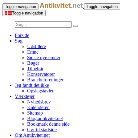
Toggle navigation
Toggle navigation
Toggle navigation
Forside
Søg
Udstillere
Emne
Sidste nye emner
Bøger
Tilbehør
Konservatorer
Brancheforeninger
Jeg fandt det ikke
Opslagstavlen
Værktøjer
Nyhedsbrev
Kalenderen
Sitemap
Blog.antikvitet.net
Bookmark denne side
Gør til startside
Om Antikvitet.net