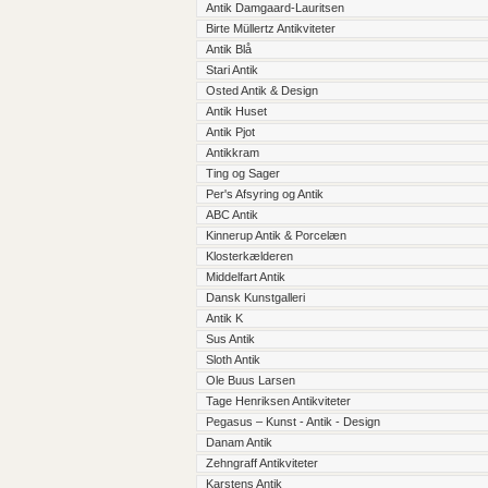
Antik Damgaard-Lauritsen
Birte Müllertz Antikviteter
Antik Blå
Stari Antik
Osted Antik & Design
Antik Huset
Antik Pjot
Antikkram
Ting og Sager
Per's Afsyring og Antik
ABC Antik
Kinnerup Antik & Porcelæn
Klosterkælderen
Middelfart Antik
Dansk Kunstgalleri
Antik K
Sus Antik
Sloth Antik
Ole Buus Larsen
Tage Henriksen Antikviteter
Pegasus – Kunst - Antik - Design
Danam Antik
Zehngraff Antikviteter
Karstens Antik