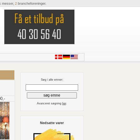
k messer,
2
brancheforeninger.
Søg i alle emner:
0,-
Avanceret søgning
her
.
Nedsatte varer