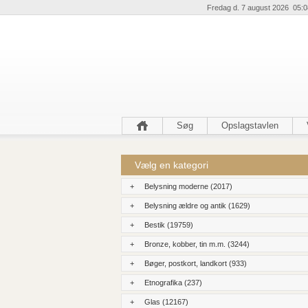
Fredag d. 7 august 2026 05:0
Søg
Opslagstavlen
Vælg en kategori
+
Belysning moderne (2017)
+
Belysning ældre og antik (1629)
+
Bestik (19759)
+
Bronze, kobber, tin m.m. (3244)
+
Bøger, postkort, landkort (933)
+
Etnografika (237)
+
Glas (12167)