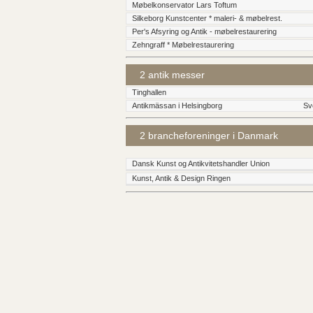
Møbelkonservator Lars Toftum
Silkeborg Kunstcenter * maleri- & møbelrest.
Per's Afsyring og Antik - møbelrestaurering
Zehngraff * Møbelrestaurering
2 antik messer
Tinghallen
Antikmässan i Helsingborg
Sv
2 brancheforeninger i Danmark
Dansk Kunst og Antikvitetshandler Union
Kunst, Antik & Design Ringen