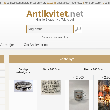
8 |
41
antikvitetshandlere præsenterer:
219.186
antikviteter med foto.
4
konservatorer,
2
anti
Gamle Skatte - Ny Teknologi
Avanceret søgning
her
.
Værktøjer
Om Antikvitet.net
Sidste nye
Særligt
Over 100 år »
Under 100 år »
udvalgte »
< 2.500,-
> 2.50