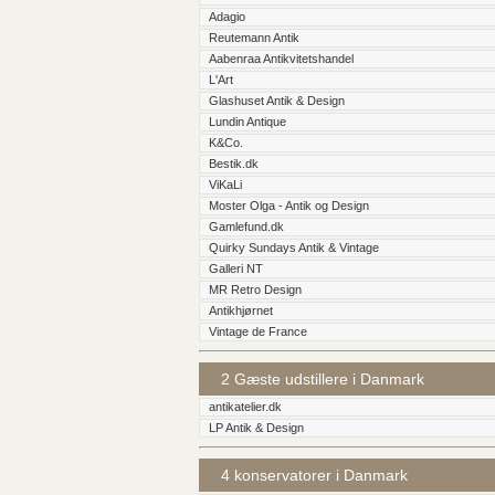
Adagio
Reutemann Antik
Aabenraa Antikvitetshandel
L'Art
Glashuset Antik & Design
Lundin Antique
K&Co.
Bestik.dk
ViKaLi
Moster Olga - Antik og Design
Gamlefund.dk
Quirky Sundays Antik & Vintage
Galleri NT
MR Retro Design
Antikhjørnet
Vintage de France
2 Gæste udstillere i Danmark
antikatelier.dk
LP Antik & Design
4 konservatorer i Danmark