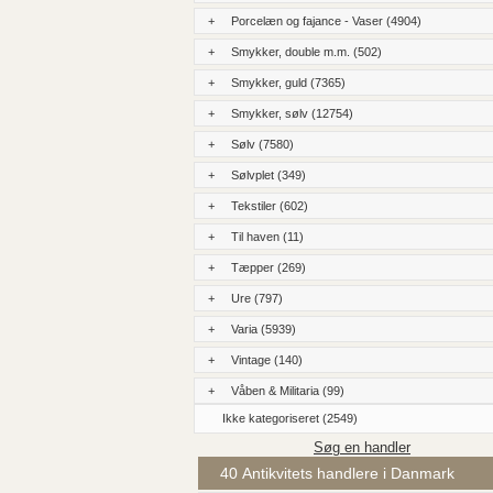
+
Porcelæn og fajance - Vaser (4904)
+
Smykker, double m.m. (502)
+
Smykker, guld (7365)
+
Smykker, sølv (12754)
+
Sølv (7580)
+
Sølvplet (349)
+
Tekstiler (602)
+
Til haven (11)
+
Tæpper (269)
+
Ure (797)
+
Varia (5939)
+
Vintage (140)
+
Våben & Militaria (99)
Ikke kategoriseret (2549)
Søg en handler
40 Antikvitets handlere i Danmark