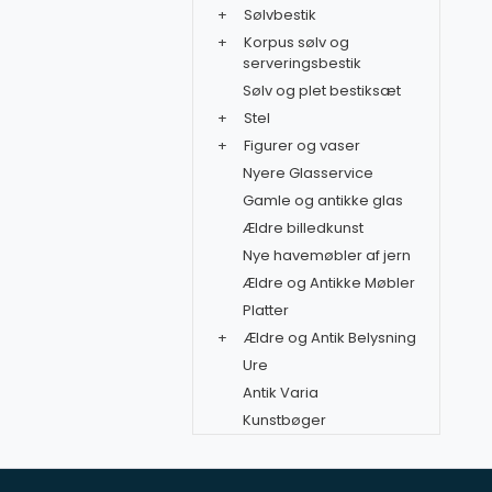
+
Sølvbestik
+
Korpus sølv og
serveringsbestik
Sølv og plet bestiksæt
+
Stel
+
Figurer og vaser
Nyere Glasservice
Gamle og antikke glas
Ældre billedkunst
Nye havemøbler af jern
Ældre og Antikke Møbler
Platter
+
Ældre og Antik Belysning
Ure
Antik Varia
Kunstbøger