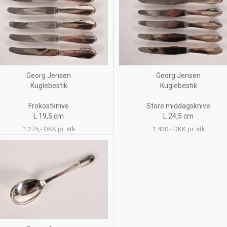
Georg Jensen
Georg Jensen
Kuglebestik
Kuglebestik
Frokostknive
Store middagsknive
L 19,5 cm
L 24,5 cm
1.275,- DKK pr. stk.
1.430,- DKK pr. stk.