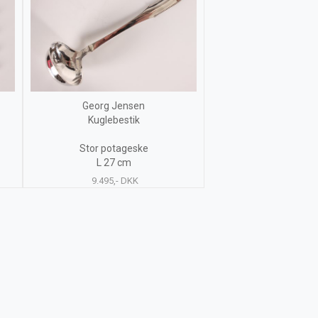
Georg Jensen
Kuglebestik
Stor potageske
L 27 cm
9.495,- DKK