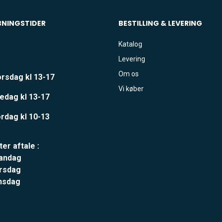
BNINGSTIDER
BESTILLING & LEVERING
Katalog
Levering
Om os
rsdag kl 13-17
Vi køber
edag kl 13-17
rdag kl 10-13
ter aftale :
andag
rsdag
nsdag