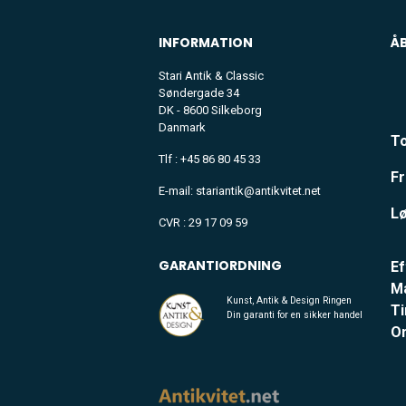
INFORMATION
Å
Stari Antik & Classic
Søndergade 34
DK - 8600 Silkeborg
Danmark
To
Tlf : +45 86 80 45 33
Fr
E-mail: stariantik@antikvitet.net
Lø
CVR : 29 17 09 59
GARANTIORDNING
Ef
M
Kunst, Antik & Design Ringen
Ti
Din garanti for en sikker handel
O