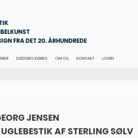
TIK
BELKUNST
SIGN FRA DET 20. ÅRHUNDREDE
ØBER
DØDSBO KØBES
OM OS
KONTAKT
LOGIN
GEORG JENSEN
UGLEBESTIK AF STERLING SØLV