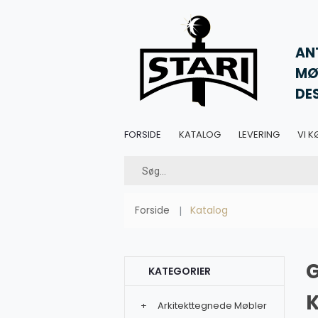
AN
MØ
DE
FORSIDE
KATALOG
LEVERING
VI K
Forside
Katalog
KATEGORIER
K
+
Arkitekttegnede Møbler