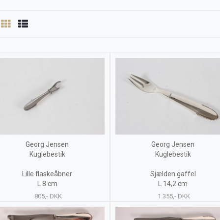
Georg Jensen
Georg Jensen
Kuglebestik
Kuglebestik
Lille flaskeåbner
Sjælden gaffel
L 8 cm
L 14,2 cm
805,- DKK
1.355,- DKK