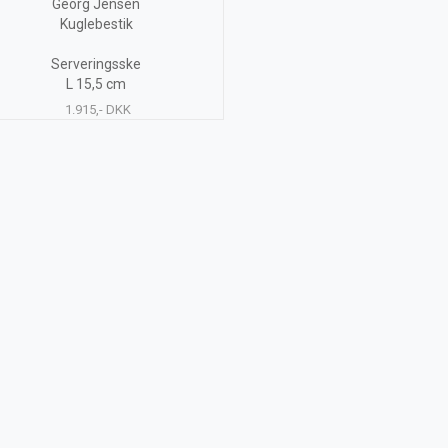
Georg Jensen
Kuglebestik
Serveringsske
L 15,5 cm
1.915,- DKK