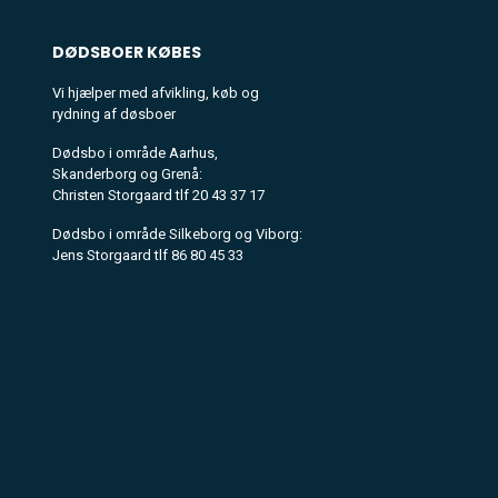
DØDSBOER
KØBES
Vi hjælper med afvikling, køb og
rydning af døsboer
Dødsbo i område Aarhus,
Skanderborg og Grenå:
Christen Storgaard tlf 20 43 37 17
Dødsbo i område Silkeborg og Viborg:
Jens Storgaard tlf 86 80 45 33