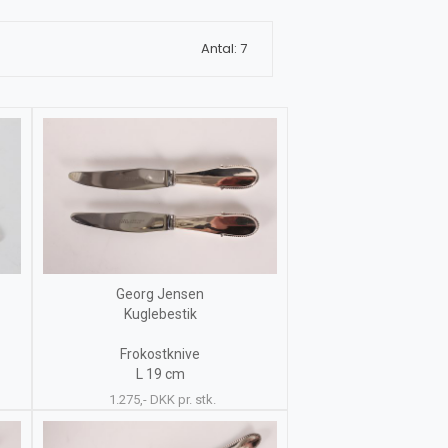
Antal: 7
Georg Jensen
Kuglebestik
Frokostknive
L 19 cm
1.275,- DKK pr. stk.