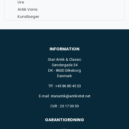
Ure
Antik Varia
Kunstbøger
INFORMATION
Stari Antik & Classic
Søndergade 34
DK - 8600 Silkeborg
Danmark
Tlf : +45 86 80 45 33
E-mail: stariantik@antikvitet.net
CVR : 29 17 09 59
GARANTIORDNING