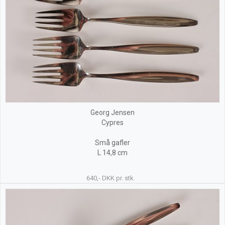
Georg Jensen
Cypres
Små gafler
L 14,8 cm
640,- DKK pr. stk.