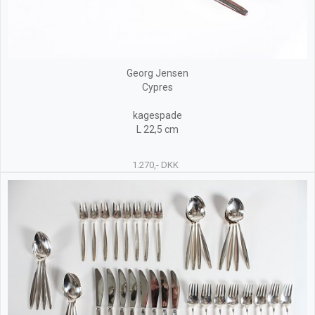
Georg Jensen
Cypres
kagespade
L 22,5 cm
1.270,- DKK