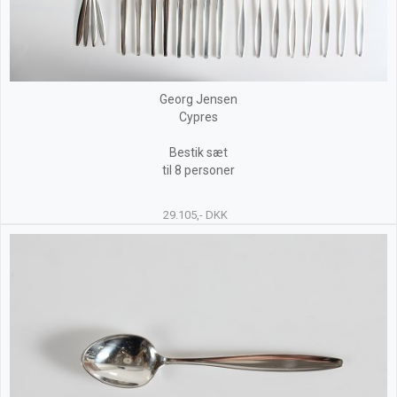
Georg Jensen
Cypres
Bestik sæt
til 8 personer
29.105,- DKK