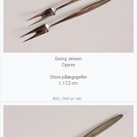
Georg Jensen
Cypres
Store pålægsgafler
L 17,2 cm
805,- DKK pr. stk.