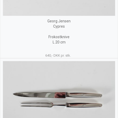
Georg Jensen
Cypres
Frokostknive
L 20 cm
640,- DKK pr. stk.