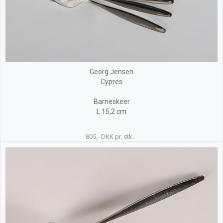
Georg Jensen
Cypres
Barneskeer
L 15,2 cm
805,- DKK pr. stk.