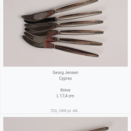
Georg Jensen
Cypres
Knive
L 17,4 cm
720,- DKK pr. stk.