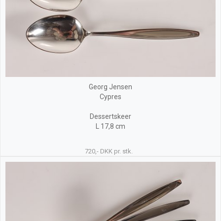
Georg Jensen
Cypres
Dessertskeer
L 17,8 cm
720,- DKK pr. stk.