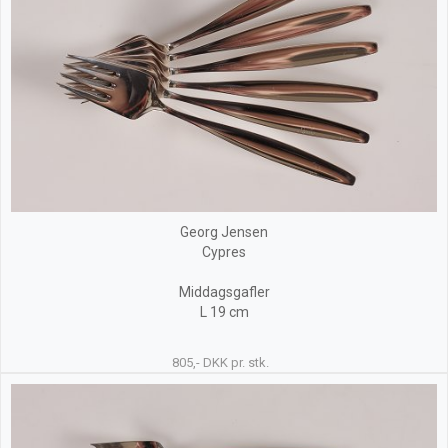
Georg Jensen
Cypres
Middagsgafler
L 19 cm
805,- DKK pr. stk.