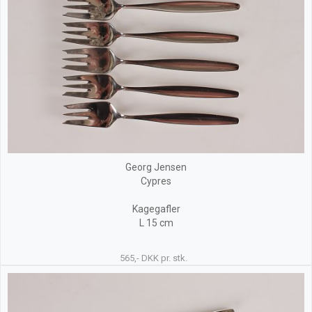
Georg Jensen
Cypres
Kagegafler
L 15 cm
565,- DKK pr. stk.