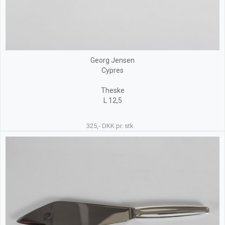
Georg Jensen
Cypres
Theske
L 12,5
325,- DKK pr. stk.