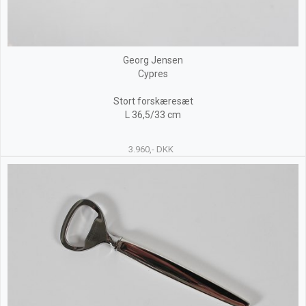
Georg Jensen
Cypres
Stort forskæresæt
L 36,5/33 cm
3.960,- DKK