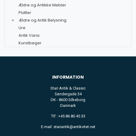
Ældre og Antikke Møbler
Platter
+
Ældre og Antik Belysning
Ure
Antik Varia
Kunstbøger
INFORMATION
Stari Antik & Classic
Søndergade 34
DK - 8600 Silkeborg
Danmark
Tlf : +45 86 80 45 33
E-mail: stariantik@antikvitet.net