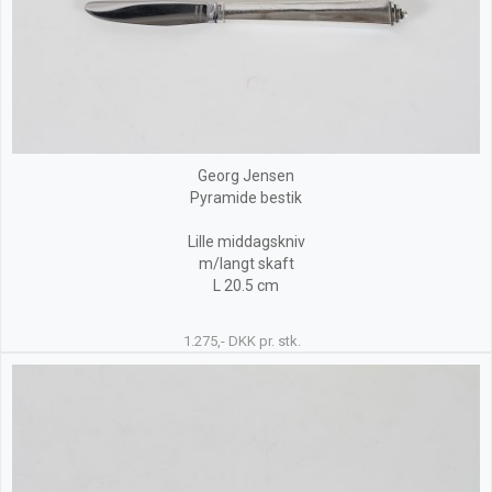
Georg Jensen
Pyramide bestik
Lille middagskniv
m/langt skaft
L 20.5 cm
1.275,- DKK pr. stk.