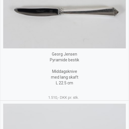
Georg Jensen
Pyramide bestik
Middagsknive
med lang skaft
L 22.5 cm
1.510,- DKK pr. stk.