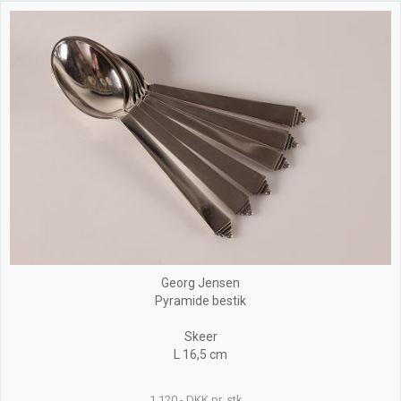
Georg Jensen
Pyramide bestik
Skeer
L 16,5 cm
1.120,- DKK pr. stk.