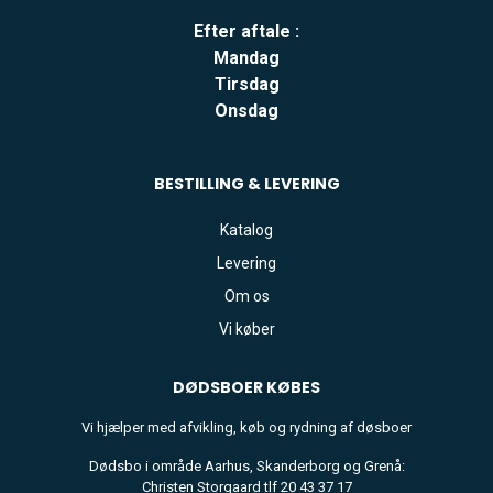
Efter aftale :
Mandag
Tirsdag
Onsdag
BESTILLING & LEVERING
Katalog
Levering
Om os
Vi køber
DØDSBOER
KØBES
Vi hjælper med afvikling, køb og rydning af døsboer
Dødsbo i område Aarhus, Skanderborg og Grenå:
Christen Storgaard tlf 20 43 37 17