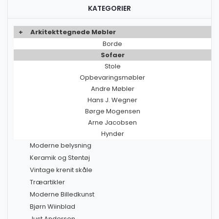
KATEGORIER
+
Arkitekttegnede Møbler
Borde
Sofaer
Stole
Opbevaringsmøbler
Andre Møbler
Hans J. Wegner
Børge Mogensen
Arne Jacobsen
Hynder
Moderne belysning
Keramik og Stentøj
Vintage krenit skåle
Træartikler
Moderne Billedkunst
Bjørn Wiinblad
Just Andersen