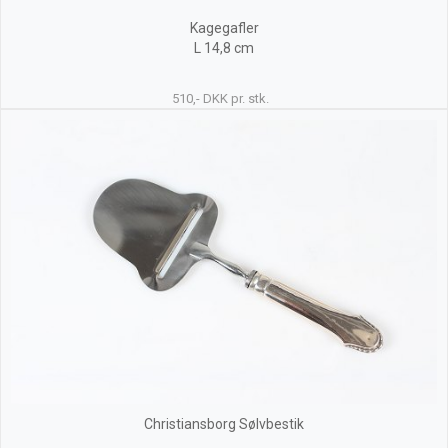
Kagegafler
L 14,8 cm
510,- DKK pr. stk.
Christiansborg Sølvbestik