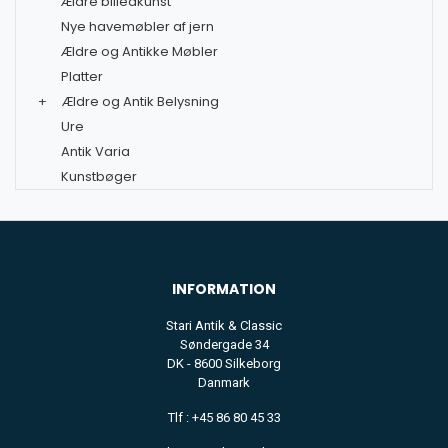
Ældre billedkunst
Nye havemøbler af jern
Ældre og Antikke Møbler
Platter
+
Ældre og Antik Belysning
Ure
Antik Varia
Kunstbøger
INFORMATION
Stari Antik & Classic
Søndergade 34
DK - 8600 Silkeborg
Danmark
Tlf : +45 86 80 45 33