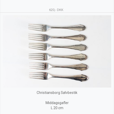
620,- DKK
Christiansborg Sølvbestik
Middagsgafler
L 20 cm