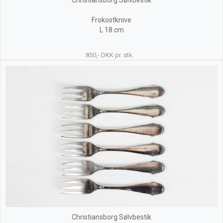
Christiansborg Sølvbestik
Frokostknive
L 18 cm
850,- DKK pr. stk.
Christiansborg Sølvbestik