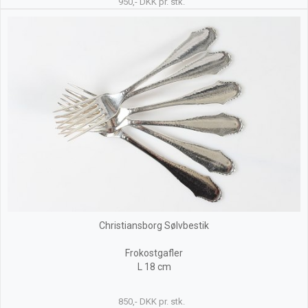
950,- DKK pr. stk.
Christiansborg Sølvbestik
Frokostgafler
L 18 cm
850,- DKK pr. stk.