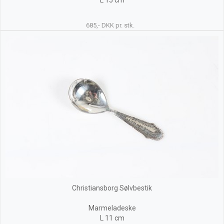
L 15 cm
685,- DKK pr. stk.
Christiansborg Sølvbestik
Marmeladeske
L 11 cm