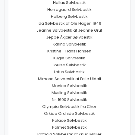
Hellas Sølvbestik
Herregaard Sølvbestik
Holberg Sølvbestik
Ida Sølvbestik af Ole Hagen 1946
Jeanne Sølvbestik af Jeanne Grut
Jeppe Åkjær Sølvbestik
Karina Sølvbestik
Kristine - Hans Hansen
Kugle Sølvbestik
Louise Sølvbestik
Lotus Sølvbestik
Mimosa Sølvbestik af Falle Uldall
Monica Sølvbestik
Musling Sølvbestik
Nr. 1600 Sølvbestik
Olympia Sølvbestik fra Chor
Orkide Orchide Sølvbestik
Palace Sølvbestik
Palmet Sølvbestik
Patricia Sølvbestik af Knud Møller