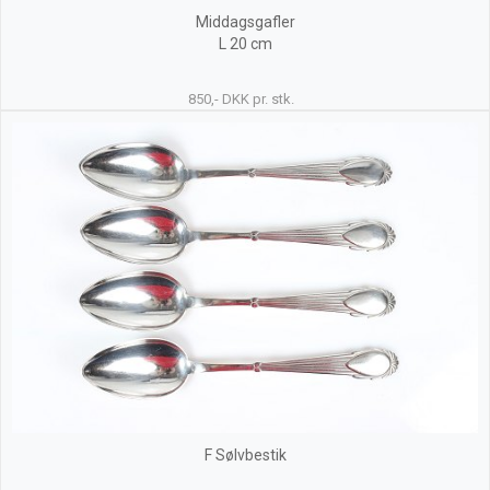
Middagsgafler
L 20 cm
850,- DKK pr. stk.
F Sølvbestik