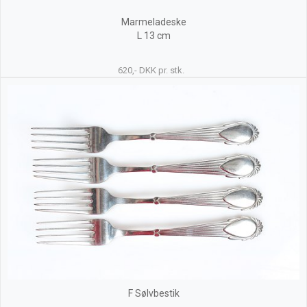
Marmeladeske
L 13 cm
620,- DKK pr. stk.
F Sølvbestik