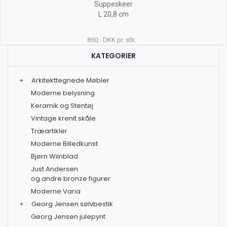
Suppeskeer
L 20,8 cm
850,- DKK pr. stk.
KATEGORIER
+
Arkitekttegnede Møbler
Moderne belysning
Keramik og Stentøj
Vintage krenit skåle
Træartikler
Moderne Billedkunst
Bjørn Wiinblad
Just Andersen
og andre bronze figurer
Moderne Varia
+
Georg Jensen sølvbestik
Georg Jensen julepynt