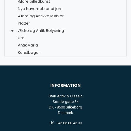
Ældre billedkunst
Nye havemøbler af jern
Ældre og Antikke Møbler
Platter
+
Ældre og Antik Belysning
Ure
Antik Varia
Kunstbøger
INFORMATION
Stari Antik & Classic
Søndergade 34
DK - 8600 Silkeborg
Danmark
Tlf : +45 86 80 45 33