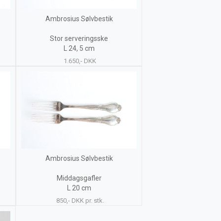
Ambrosius Sølvbestik
Stor serveringsske
L 24, 5 cm
1.650,- DKK
Ambrosius Sølvbestik
Middagsgafler
L 20 cm
850,- DKK pr. stk.