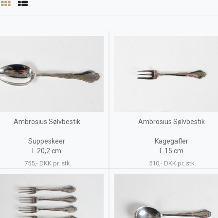
Ambrosius Sølvbestik
Ambrosius Sølvbestik
Suppeskeer
Kagegafler
L 20,2 cm
L 15 cm
755,- DKK pr. stk.
510,- DKK pr. stk.