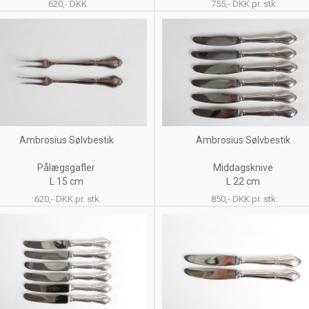
620,- DKK
755,- DKK pr. stk.
Ambrosius Sølvbestik
Ambrosius Sølvbestik
Pålægsgafler
Middagsknive
L 15 cm
L 22 cm
620,- DKK pr. stk.
850,- DKK pr. stk.