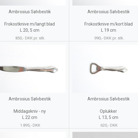
Ambrosius Sølvbestik
Ambrosius Sølvbestik
Frokostknive m/langt blad
Frokostknive m/kort blad
L 20, 5 cm
L 19 cm
850,- DKK pr. stk.
990,- DKK pr. stk.
Ambrosius Sølvbestik
Ambrosius Sølvbestik
Middagskniv - ny
Oplukker
L 22 cm
L 13, 5 cm
1.895,- DKK
620,- DKK