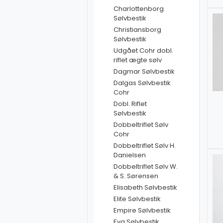
Charlottenborg
Sølvbestik
Christiansborg
Sølvbestik
Udgået Cohr dobl.
riflet ægte sølv
Dagmar Sølvbestik
Dalgas Sølvbestik
Cohr
Dobl. Riflet
Sølvbestik
Dobbeltriflet Sølv
Cohr
Dobbeltriflet Sølv H.
Danielsen
Dobbeltriflet Sølv W.
& S. Sørensen
Elisabeth Sølvbestik
Elite Sølvbestik
Empire Sølvbestik
Eva Sølvbestik