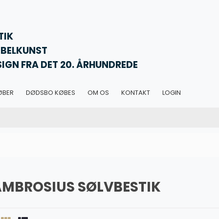
TIK
BELKUNST
SIGN FRA DET 20. ÅRHUNDREDE
ØBER
DØDSBO KØBES
OM OS
KONTAKT
LOGIN
AMBROSIUS SØLVBESTIK