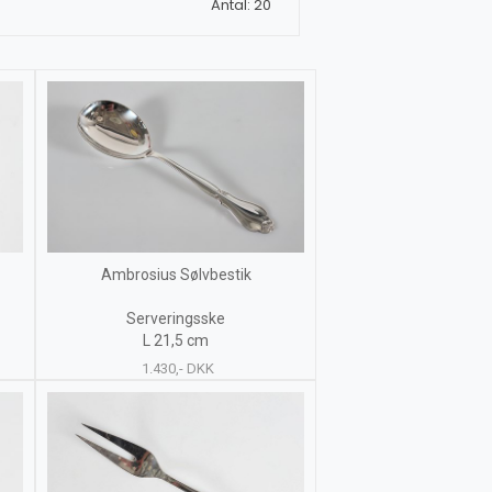
Antal: 20
Ambrosius Sølvbestik
Serveringsske
L 21,5 cm
1.430,- DKK