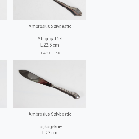
Ambrosius Sølvbestik
Stegegaffel
L 22,5 cm
1.430,- DKK
Ambrosius Sølvbestik
Lagkagekniv
L 27 cm