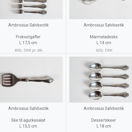
Ambrosius Sølvbestik
Ambrosius Sølvbestik
Frokostgafler
Marmeladeske
L 17,5 cm
L 14 cm
850,- DKK pr. stk.
620,- DKK
Ambrosius Sølvbestik
Ambrosius Sølvbestik
Ske til agurkesalat
Dessertskeer
L 15,5 cm
L 18 cm