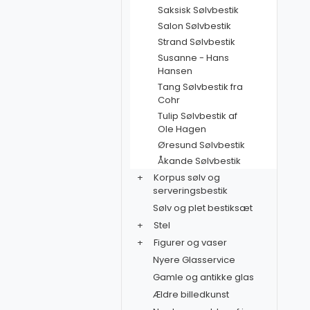
Saksisk Sølvbestik
Salon Sølvbestik
Strand Sølvbestik
Susanne - Hans
Hansen
Tang Sølvbestik fra
Cohr
Tulip Sølvbestik af
Ole Hagen
Øresund Sølvbestik
Åkande Sølvbestik
+
Korpus sølv og
serveringsbestik
Sølv og plet bestiksæt
+
Stel
+
Figurer og vaser
Nyere Glasservice
Gamle og antikke glas
Ældre billedkunst