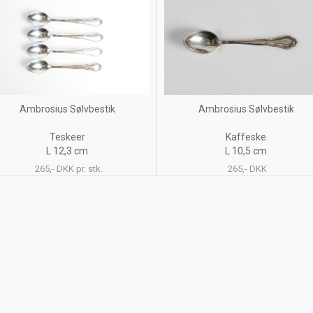
Ambrosius Sølvbestik
Ambrosius Sølvbestik
Teskeer
Kaffeske
L 12,3 cm
L 10,5 cm
265,- DKK pr. stk.
265,- DKK