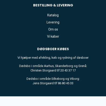
BESTILLING & LEVERING
Katalog
Levering
Om os
Vi køber
DØDSBOER
KØBES
Vi hjælper med afvikling, køb og rydning af døsboer
Dødsbo i område Aarhus, Skanderborg og Grenå:
Christen Storgaard tlf 20 43 37 17
Dødsbo i område Silkeborg og Viborg:
Jens Storgaard tlf 86 80 45 33