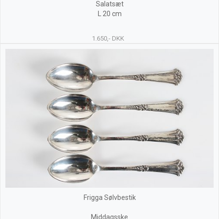
Salatsæt
L 20 cm
1.650,- DKK
Frigga Sølvbestik
Middagsske