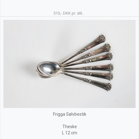
510,- DKK pr. stk.
Frigga Sølvbestik
Theske
L 12 cm