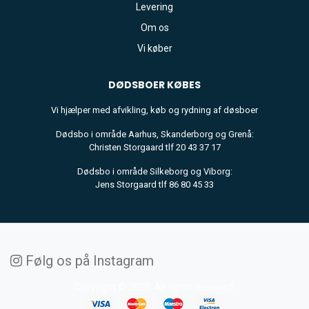
Levering
Om os
Vi køber
DØDSBOER
KØBES
Vi hjælper med afvikling, køb og rydning af døsboer
Dødsbo i område Aarhus, Skanderborg og Grenå:
Christen Storgaard tlf 20 43 37 17
Dødsbo i område Silkeborg og Viborg:
Jens Storgaard tlf 86 80 45 33
Følg os på Instagram
Copyright © 2020. All rights reserved.