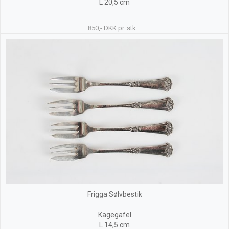
L 20,5 cm
850,- DKK pr. stk.
Frigga Sølvbestik
Kagegafel
L 14,5 cm