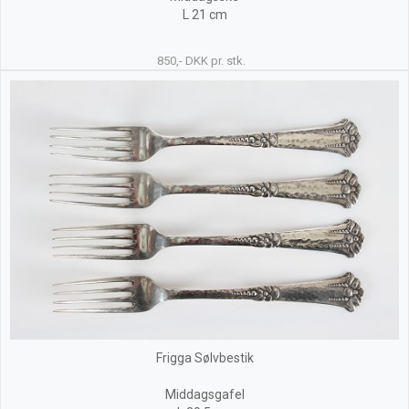
L 21 cm
850,- DKK pr. stk.
Frigga Sølvbestik
Middagsgafel