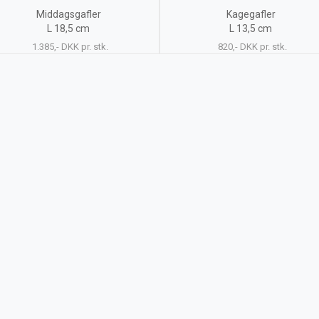
Middagsgafler
Kagegafler
L 18,5 cm
L 13,5 cm
1.385,- DKK pr. stk.
820,- DKK pr. stk.