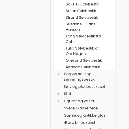
Saksisk Sølvbestik
Salon Sølvbestik
Strand Sølvbestik
Susanne - Hans
Hansen
Tang Sølvbestik fra
Cohr
Tulip Sølvbestik af
Ole Hagen
Øresund Sølvbestik
Åkande Sølvbestik
+
Korpus sølv og
serveringsbestik
Sølv og plet bestiksæt
+
Stel
+
Figurer og vaser
Nyere Glasservice
Gamle og antikke glas
Ældre billedkunst