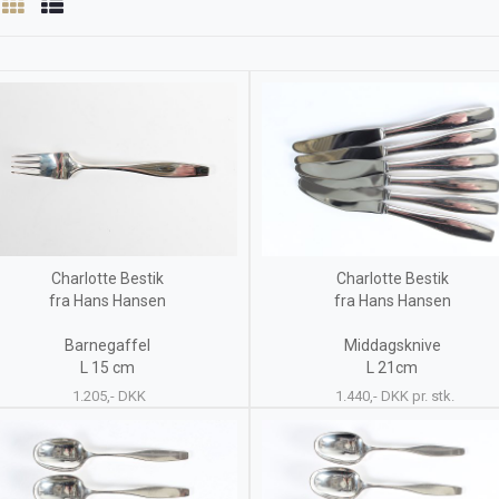
Charlotte Bestik
Charlotte Bestik
fra Hans Hansen
fra Hans Hansen
Barnegaffel
Middagsknive
L 15 cm
L 21cm
1.205,- DKK
1.440,- DKK pr. stk.