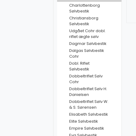
Charlottenborg
Sølvbestik
Christiansborg
Sølvbestik
Udgået Cohr dobl.
riflet ægte sølv
Dagmar Sølvbestik
Dalgas Sølvbestik
Cohr
Dobl. Riflet
Sølvbestik
Dobbeltriflet Sølv
Cohr
Dobbeltriflet Sølv H.
Danielsen
Dobbeltriflet Sølv W.
& S. Sørensen
Elisabeth Sølvbestik
Elite Sølvbestik
Empire Sølvbestik
Eva Sølvbestik