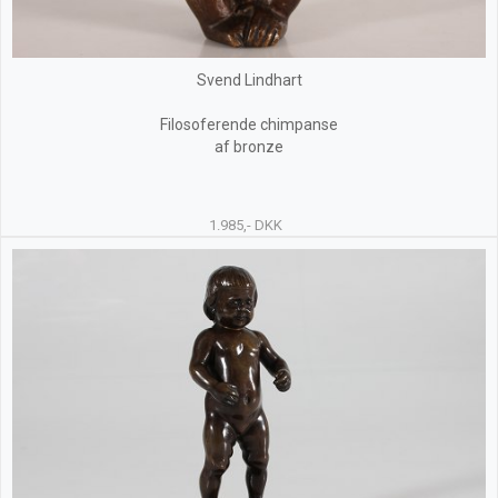
Svend Lindhart
Filosoferende chimpanse
af bronze
1.985,- DKK