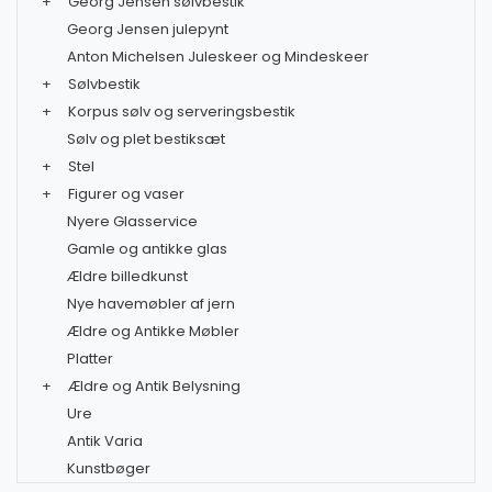
+
Georg Jensen sølvbestik
Georg Jensen julepynt
Anton Michelsen Juleskeer og Mindeskeer
+
Sølvbestik
+
Korpus sølv og serveringsbestik
Sølv og plet bestiksæt
+
Stel
+
Figurer og vaser
Nyere Glasservice
Gamle og antikke glas
Ældre billedkunst
Nye havemøbler af jern
Ældre og Antikke Møbler
Platter
+
Ældre og Antik Belysning
Ure
Antik Varia
Kunstbøger