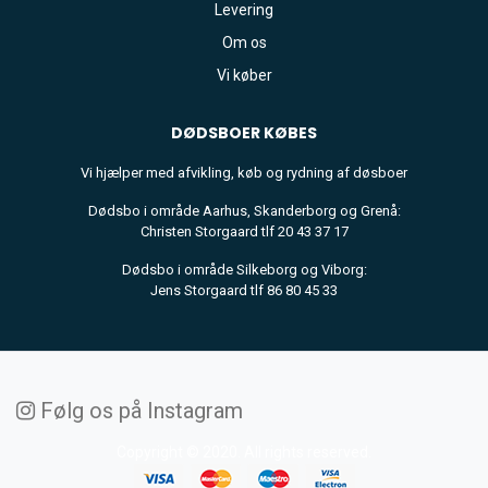
Levering
Om os
Vi køber
DØDSBOER
KØBES
Vi hjælper med afvikling, køb og rydning af døsboer
Dødsbo i område Aarhus, Skanderborg og Grenå:
Christen Storgaard tlf 20 43 37 17
Dødsbo i område Silkeborg og Viborg:
Jens Storgaard tlf 86 80 45 33
Følg os på Instagram
Copyright © 2020. All rights reserved.