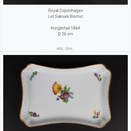
Royal Copenhagen
Let Saksisk Blomst
Kringlefad 1864
Ø 26 cm
400,- DKK