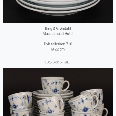
Bing & Grøndahl
Musselmalet Hotel
Dyb tallerken 710
Ø 22 cm
350,- DKK pr. stk.