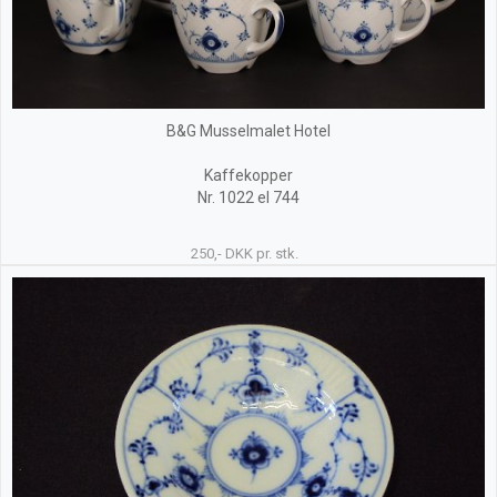
B&G Musselmalet Hotel
Kaffekopper
Nr. 1022 el 744
250,- DKK pr. stk.