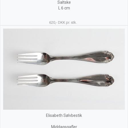
Saltske
L 6 cm
620,- DKK pr. stk.
Elisabeth Sølvbestik
Middagsgafler