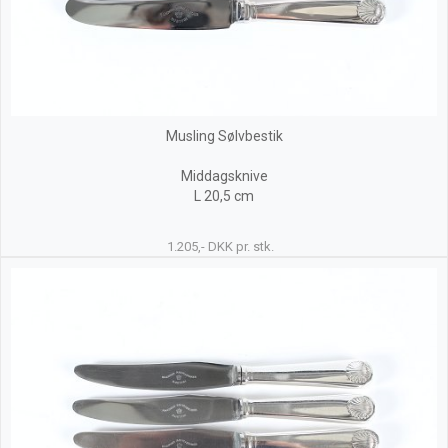
Musling Sølvbestik
Middagsknive
L 20,5 cm
1.205,- DKK pr. stk.