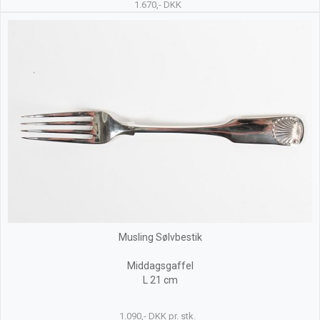
1.670,- DKK
Musling Sølvbestik
Middagsgaffel
L 21 cm
1.090,- DKK pr. stk.