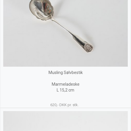
Musling Sølvbestik
Marmeladeske
L 15,2 cm
620,- DKK pr. stk.