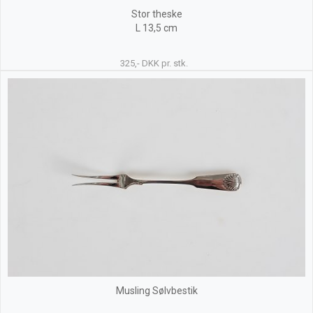
Stor theske
L 13,5 cm
325,- DKK pr. stk.
Musling Sølvbestik