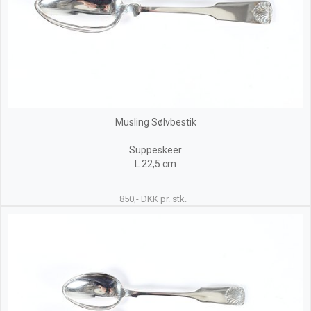
Musling Sølvbestik
Suppeskeer
L 22,5 cm
850,- DKK pr. stk.