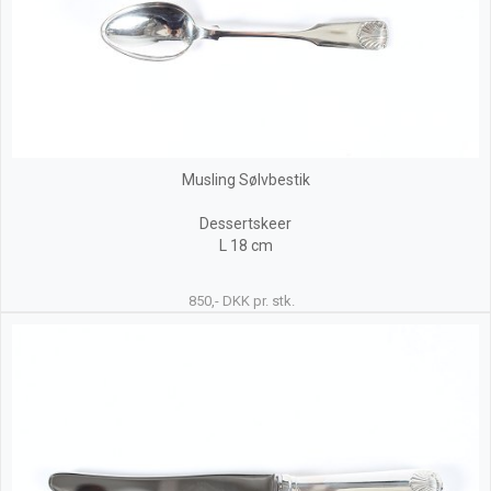
Musling Sølvbestik
Dessertskeer
L 18 cm
850,- DKK pr. stk.