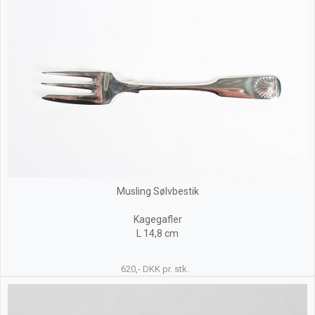
Musling Sølvbestik
Kagegafler
L 14,8 cm
620,- DKK pr. stk.