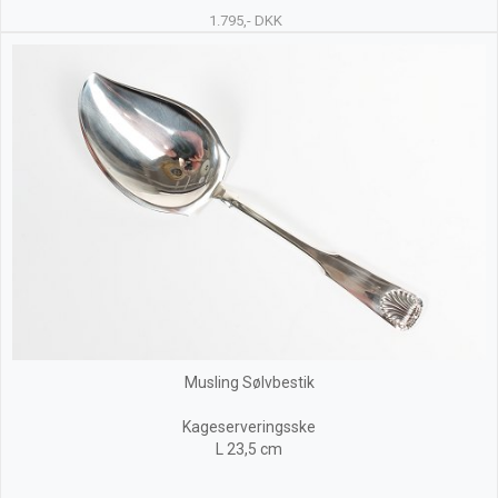
1.795,- DKK
Musling Sølvbestik
Kageserveringsske
L 23,5 cm