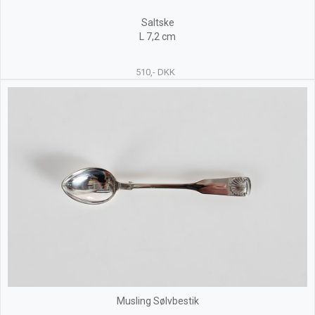
Saltske
L 7,2 cm
510,- DKK
Musling Sølvbestik