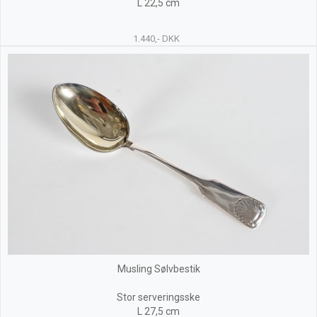
L 22,5 cm
1.440,- DKK
Musling Sølvbestik
Stor serveringsske
L 27,5 cm