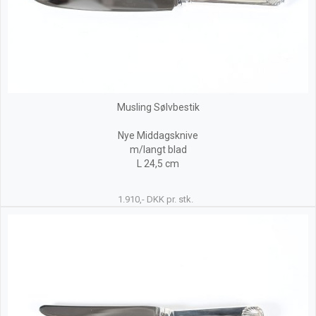
Musling Sølvbestik
Nye Middagsknive
m/langt blad
L 24,5 cm
1.910,- DKK pr. stk.