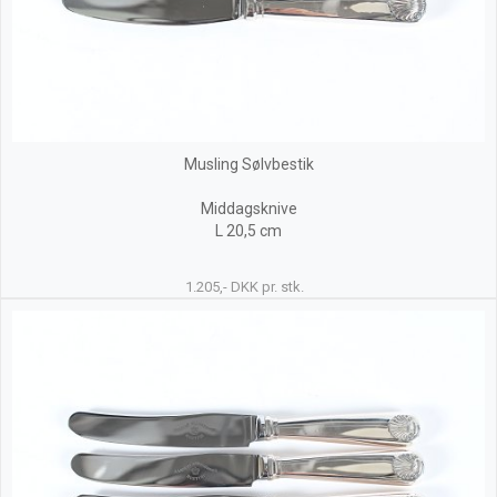
Musling Sølvbestik
Middagsknive
L 20,5 cm
1.205,- DKK pr. stk.