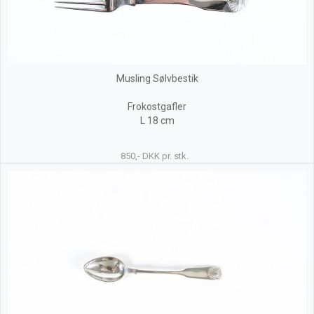
Musling Sølvbestik
Frokostgafler
L 18 cm
850,- DKK pr. stk.