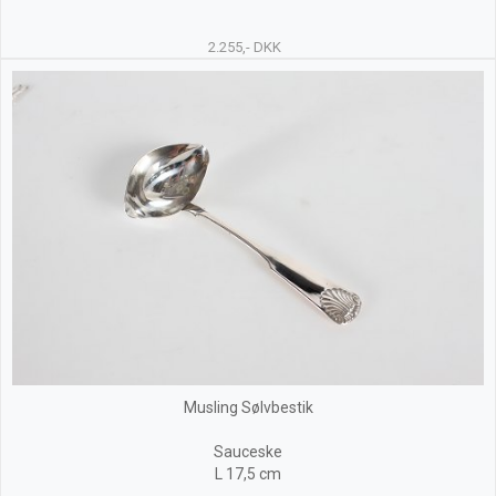
2.255,- DKK
Musling Sølvbestik
Sauceske
L 17,5 cm