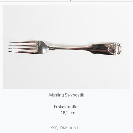
Musling Sølvbestik
Frokostgafler
L 18,2 cm
990,- DKK pr. stk.