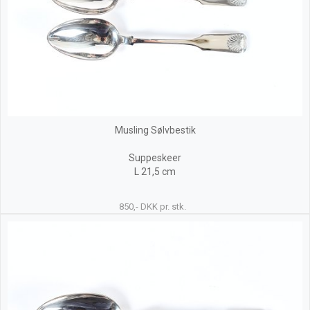
Musling Sølvbestik
Suppeskeer
L 21,5 cm
850,- DKK pr. stk.