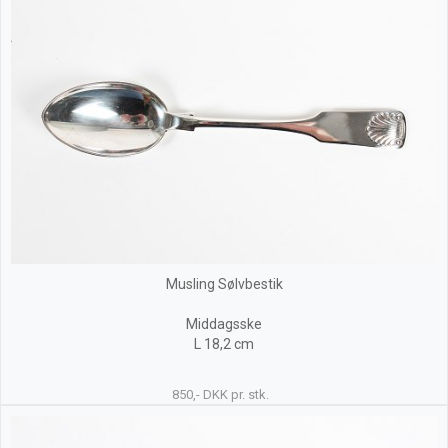
Musling Sølvbestik
Middagsske
L 18,2 cm
850,- DKK pr. stk.