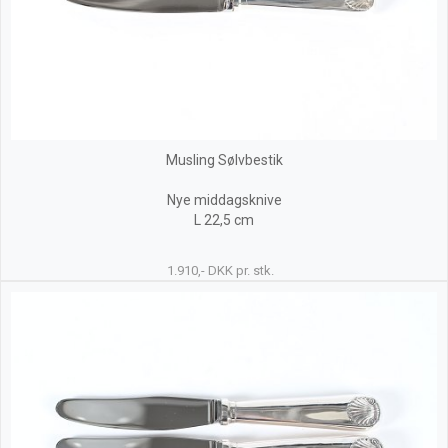
Musling Sølvbestik
Nye middagsknive
L 22,5 cm
1.910,- DKK pr. stk.