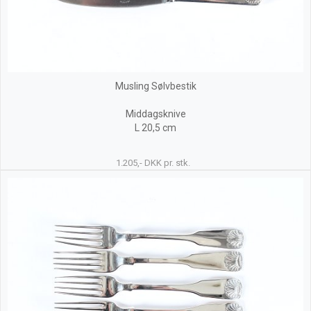
Musling Sølvbestik
Middagsknive
L 20,5 cm
1.205,- DKK pr. stk.