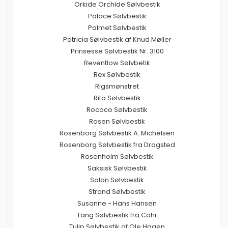
Orkide Orchide Sølvbestik
Palace Sølvbestik
Palmet Sølvbestik
Patricia Sølvbestik af Knud Møller
Prinsesse Sølvbestik Nr. 3100
Reventlow Sølvbetik
Rex Sølvbestik
Rigsmønstret
Rita Sølvbestik
Rococo Sølvbestik
Rosen Sølvbestik
Rosenborg Sølvbestik A. Michelsen
Rosenborg Sølvbestik fra Dragsted
Rosenholm Sølvbestik
Saksisk Sølvbestik
Salon Sølvbestik
Strand Sølvbestik
Susanne - Hans Hansen
Tang Sølvbestik fra Cohr
Tulip Sølvbestik af Ole Hagen