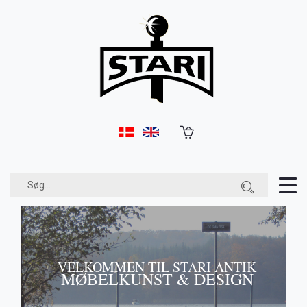
ik
S
VELKOMMEN TIL STARI ANTIK
MØBELKUNST & DESIGN
M
K