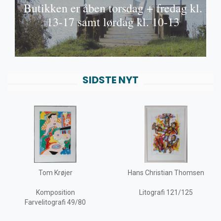
Butikken er åben torsdag + fredag kl.
Fra
13-17 samt lørdag kl. 10-13
A/S
Vi besvarer mails og telefon samt sender varer alle
hverdage
SIDSTE NYT
SE MERE
amt
Tom Krøjer
Hans Christian Thomsen
Komposition
Litografi 121/125
Farvelitografi 49/80