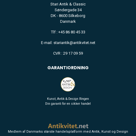
Stari Antik & Classic
Søndergade 34
DK - 8600 Silkeborg
Danmark
Tlf : +45 86 80 45 33
FINE ART
E-mail: stariantik@antikvitet.net
CERAMIC
CVR : 29 17 09 59
GARANTIORDNING
Kunst, Antik & Design Ringen
Din garanti for en sikker handel
Medlem af Danmarks største handelsplatform med Antik, Kunst og Design