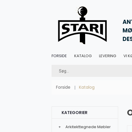
AN
MØ
DE
FORSIDE
KATALOG
LEVERING
VI K
Forside
Katalog
O
KATEGORIER
+
Arkitekttegnede Møbler