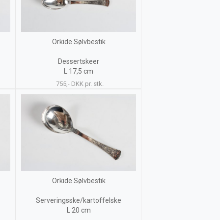
Orkide Sølvbestik
Dessertskeer
L 17,5 cm
755,- DKK pr. stk.
Orkide Sølvbestik
Serveringsske/kartoffelske
L 20 cm