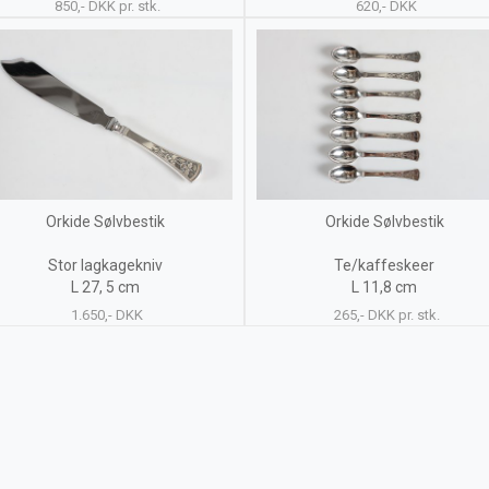
850,- DKK pr. stk.
620,- DKK
Orkide Sølvbestik
Orkide Sølvbestik
Stor lagkagekniv
Te/kaffeskeer
L 27, 5 cm
L 11,8 cm
1.650,- DKK
265,- DKK pr. stk.