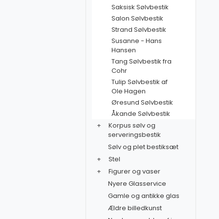
Saksisk Sølvbestik
Salon Sølvbestik
Strand Sølvbestik
Susanne - Hans
Hansen
Tang Sølvbestik fra
Cohr
Tulip Sølvbestik af
Ole Hagen
Øresund Sølvbestik
Åkande Sølvbestik
+
Korpus sølv og
serveringsbestik
Sølv og plet bestiksæt
+
Stel
+
Figurer og vaser
Nyere Glasservice
Gamle og antikke glas
Ældre billedkunst