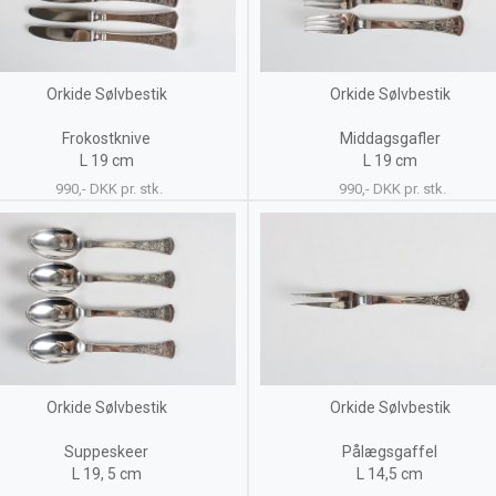
Orkide Sølvbestik
Orkide Sølvbestik
Frokostknive
Middagsgafler
L 19 cm
L 19 cm
990,- DKK pr. stk.
990,- DKK pr. stk.
Orkide Sølvbestik
Orkide Sølvbestik
Suppeskeer
Pålægsgaffel
L 19, 5 cm
L 14,5 cm