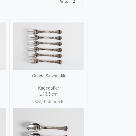
Antal: 12
Orkide Sølvbestik
Kagegafler
L 13,5 cm
620,- DKK pr. stk.