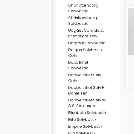
Charlottenborg
Sølvbestik
Christiansborg
Sølvbestik
Udgået Cohr dobl.
riflet ægte sølv
Dagmar Sølvbestik
Dalgas Sølvbestik
Cohr
Dobl. Riflet
Sølvbestik
Dobbeltriflet Sølv
Cohr
Dobbeltriflet Sølv H.
Danielsen
Dobbeltriflet Sølv W.
& S. Sørensen
Elisabeth Sølvbestik
Elite Sølvbestik
Empire Sølvbestik
Eva Sølvbestik