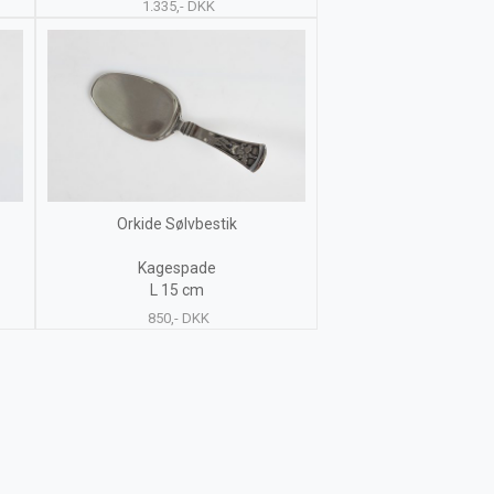
1.335,- DKK
Orkide Sølvbestik
Kagespade
L 15 cm
850,- DKK