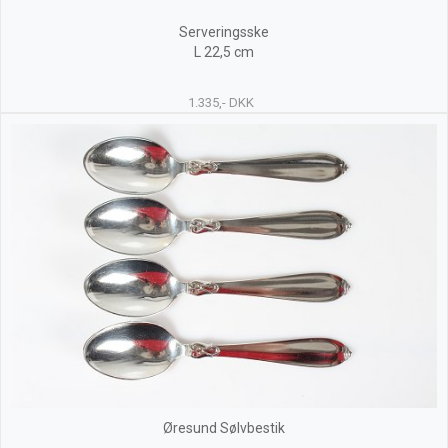
Serveringsske
L 22,5 cm
1.335,- DKK
Øresund Sølvbestik