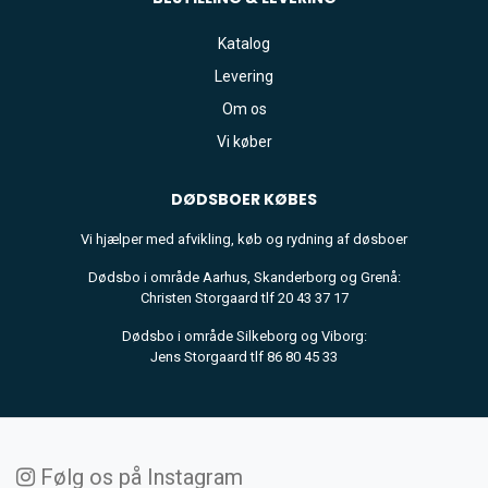
Katalog
Levering
Om os
Vi køber
DØDSBOER
KØBES
Vi hjælper med afvikling, køb og rydning af døsboer
Dødsbo i område Aarhus, Skanderborg og Grenå:
Christen Storgaard tlf 20 43 37 17
Dødsbo i område Silkeborg og Viborg:
Jens Storgaard tlf 86 80 45 33
Følg os på Instagram