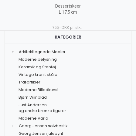
Dessertskeer
L 17,5 cm
755,- DKK pr. stk.
KATEGORIER
+
Arkitekttegnede Møbler
Moderne belysning
Keramik og Stentøj
Vintage krenit skåle
Træartikler
Moderne Billedkunst
Bjørn Wiinblad
Just Andersen
og andre bronze figurer
Moderne Varia
+
Georg Jensen sølvbestik
Georg Jensen julepynt