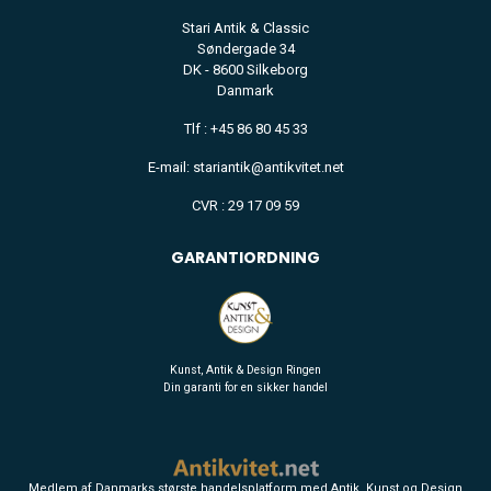
Stari Antik & Classic
Søndergade 34
DK - 8600 Silkeborg
Danmark
Tlf : +45 86 80 45 33
E-mail: stariantik@antikvitet.net
CVR : 29 17 09 59
GARANTIORDNING
Kunst, Antik & Design Ringen
Din garanti for en sikker handel
Medlem af Danmarks største handelsplatform med Antik, Kunst og Design