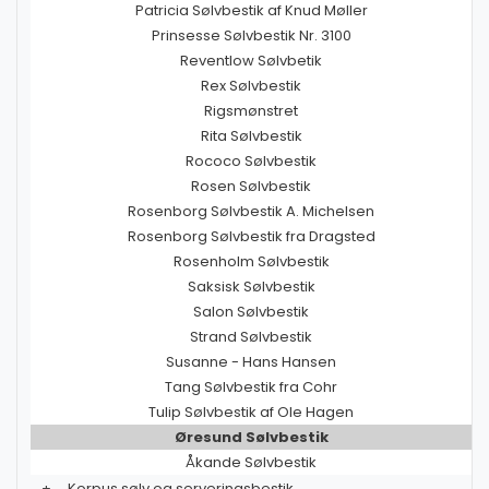
Patricia Sølvbestik af Knud Møller
Prinsesse Sølvbestik Nr. 3100
Reventlow Sølvbetik
Rex Sølvbestik
Rigsmønstret
Rita Sølvbestik
Rococo Sølvbestik
Rosen Sølvbestik
Rosenborg Sølvbestik A. Michelsen
Rosenborg Sølvbestik fra Dragsted
Rosenholm Sølvbestik
Saksisk Sølvbestik
Salon Sølvbestik
Strand Sølvbestik
Susanne - Hans Hansen
Tang Sølvbestik fra Cohr
Tulip Sølvbestik af Ole Hagen
Øresund Sølvbestik
Åkande Sølvbestik
+
Korpus sølv og serveringsbestik