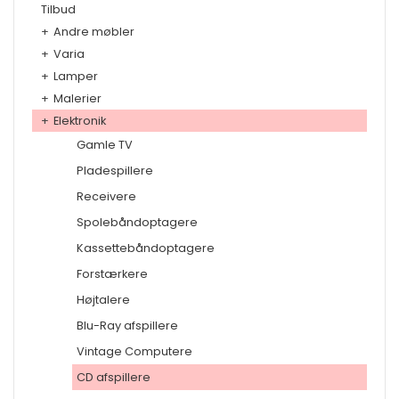
Tilbud
+
Andre møbler
+
Varia
+
Lamper
+
Malerier
+
Elektronik
Gamle TV
Pladespillere
Receivere
Spolebåndoptagere
Kassettebåndoptagere
Forstærkere
Højtalere
Blu-Ray afspillere
Vintage Computere
CD afspillere