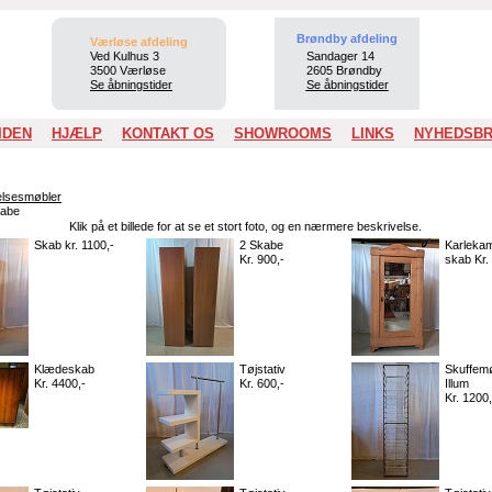
Brøndby afdeling
Værløse afdeling
Ved Kulhus 3
Sandager 14
3500 Værløse
2605 Brøndby
Se åbningstider
Se åbningstider
IDEN
HJÆLP
KONTAKT OS
SHOWROOMS
LINKS
NYHEDSB
lsesmøbler
abe
Klik på et billede for at se et stort foto, og en nærmere beskrivelse.
Skab kr. 1100,-
2 Skabe
Karleka
Kr. 900,-
skab Kr.
Klædeskab
Tøjstativ
Skuffemø
Kr. 4400,-
Kr. 600,-
Illum
Kr. 1200,