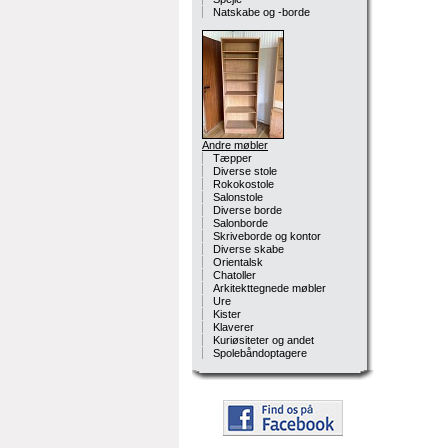
Natskabe og -borde
Andre møbler
Tæpper
Diverse stole
Rokokostole
Salonstole
Diverse borde
Salonborde
Skriveborde og kontor
Diverse skabe
Orientalsk
Chatoller
Arkitekttegnede møbler
Ure
Kister
Klaverer
Kuriøsiteter og andet
Spolebåndoptagere