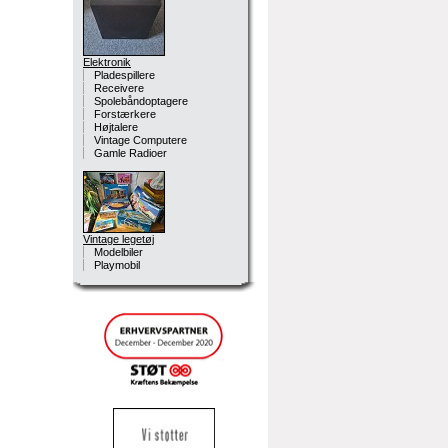
Elektronik
Pladespillere
Receivere
Spolebåndoptagere
Forstærkere
Højtalere
Vintage Computere
Gamle Radioer
Vintage legetøj
Modelbiler
Playmobil