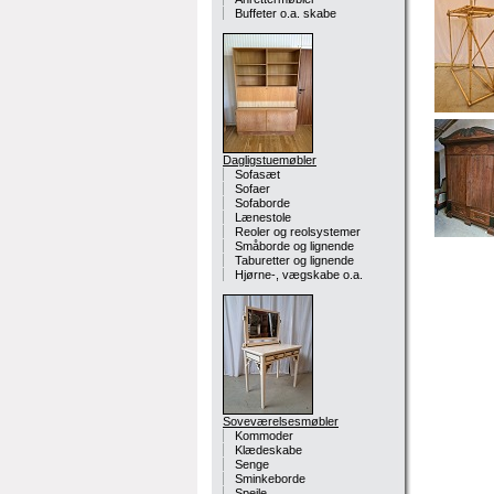
Buffeter o.a. skabe
Dagligstuemøbler
Sofasæt
Sofaer
Sofaborde
Lænestole
Reoler og reolsystemer
Småborde og lignende
Taburetter og lignende
Hjørne-, vægskabe o.a.
Soveværelsesmøbler
Kommoder
Klædeskabe
Senge
Sminkeborde
Spejle