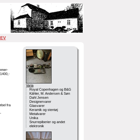
REV
mmer-
 1400,-
Varia
Royal Copenhagen og B&G
Kähler, M. Andersen & Søn
Dahl Jensen
Designervarer
bel fra
Glasvarer
Keramik og stentøj
-
Metalvarer
Unika
Snurrepiberier og andet
elektronik