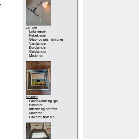
-
Lamper
Loftslamper
Kirkekroner
Glas- og prismekroner
Væglamper
Bordlamper
Gulvlamper
Moderne
Malerier
Landskaber og lign.
Blomster
Interiør og portræt
Moderne
Plakater, tryk o.a.