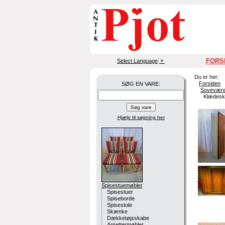
FORS
Select Language
▼
Du er her:
Forsiden
SØG EN VARE:
Sovevære
Klædesk
Hjælp til søgning
her
Spisestuemøbler
Spisestuer
Spiseborde
Spisestole
Skænke
Dækketøjsskabe
Anrettermøbler