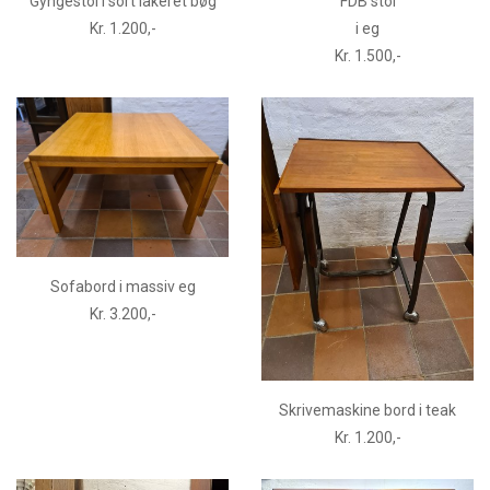
Gyngestol i sort lakeret bøg
FDB stol
Kr. 1.200,-
i eg
Kr. 1.500,-
Sofabord i massiv eg
Kr. 3.200,-
Skrivemaskine bord i teak
Kr. 1.200,-