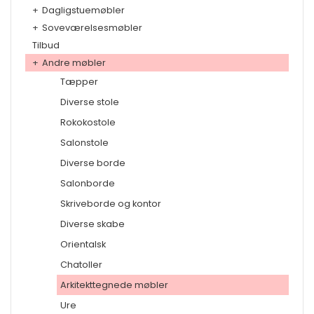
+
Dagligstuemøbler
+
Soveværelsesmøbler
Tilbud
+
Andre møbler
Tæpper
Diverse stole
Rokokostole
Salonstole
Diverse borde
Salonborde
Skriveborde og kontor
Diverse skabe
Orientalsk
Chatoller
Arkitekttegnede møbler
Ure