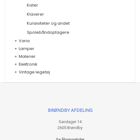
Kister
Klaverer
Kuriøsiteter og andet
Spolebåndoptagere
+
Varia
+
Lamper
+
Malerier
+
Elektronik
+
Vintage legetøj
BRØNDBY AFDELING
Sandager 14
2605 Brøndby
Se åbningstider