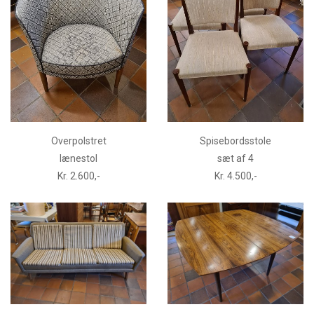
Overpolstret
Spisebordsstole
lænestol
sæt af 4
Kr. 2.600,-
Kr. 4.500,-