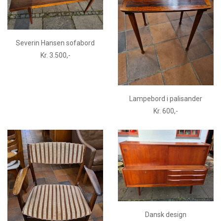
Severin Hansen sofabord
Kr. 3.500,-
Lampebord i palisander
Kr. 600,-
Dansk design