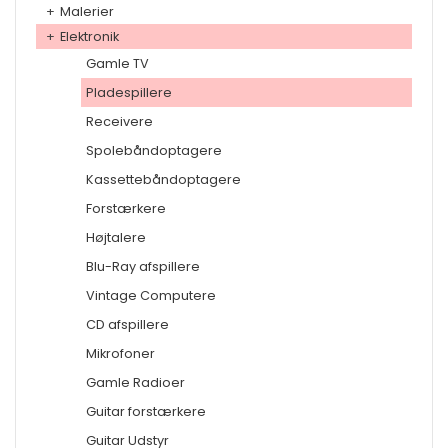
+
Malerier
+
Elektronik
Gamle TV
Pladespillere
Receivere
Spolebåndoptagere
Kassettebåndoptagere
Forstærkere
Højtalere
Blu-Ray afspillere
Vintage Computere
CD afspillere
Mikrofoner
Gamle Radioer
Guitar forstærkere
Guitar Udstyr