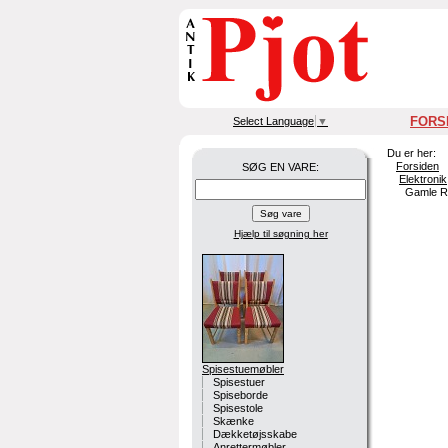
FORS
Select Language
▼
Du er her:
Forsiden
SØG EN VARE:
Elektronik
Gamle Ra
Hjælp til søgning
her
Spisestuemøbler
Spisestuer
Spiseborde
Spisestole
Skænke
Dækketøjsskabe
Anrettermøbler