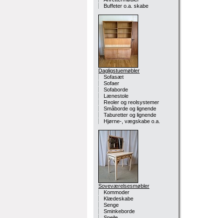
Buffeter o.a. skabe
Dagligstuemøbler
Sofasæt
Sofaer
Sofaborde
Lænestole
Reoler og reolsystemer
Småborde og lignende
Taburetter og lignende
Hjørne-, vægskabe o.a.
Soveværelsesmøbler
Kommoder
Klædeskabe
Senge
Sminkeborde
Spejle