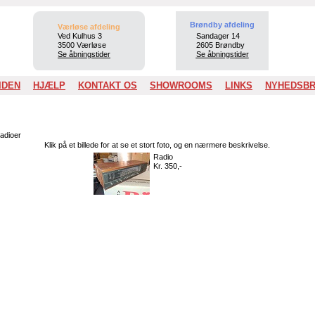
Brøndby afdeling
Værløse afdeling
Ved Kulhus 3
Sandager 14
3500 Værløse
2605 Brøndby
Se åbningstider
Se åbningstider
IDEN
HJÆLP
KONTAKT OS
SHOWROOMS
LINKS
NYHEDSB
dioer
Klik på et billede for at se et stort foto, og en nærmere beskrivelse.
Radio
Kr. 350,-