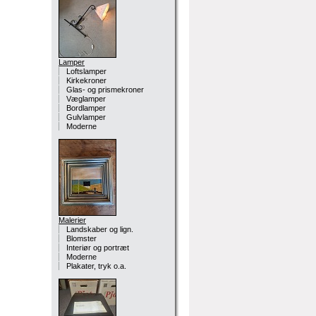
Lamper
Loftslamper
Kirkekroner
Glas- og prismekroner
Væglamper
Bordlamper
Gulvlamper
Moderne
Malerier
Landskaber og lign.
Blomster
Interiør og portræt
Moderne
Plakater, tryk o.a.