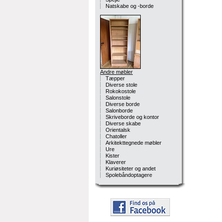
Natskabe og -borde
Andre møbler
Tæpper
Diverse stole
Rokokostole
Salonstole
Diverse borde
Salonborde
Skriveborde og kontor
Diverse skabe
Orientalsk
Chatoller
Arkitekttegnede møbler
Ure
Kister
Klaverer
Kuriøsiteter og andet
Spolebåndoptagere