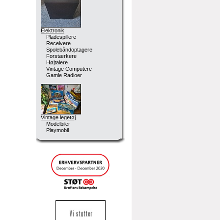
Elektronik
Pladespillere
Receivere
Spolebåndoptagere
Forstærkere
Højtalere
Vintage Computere
Gamle Radioer
Vintage legetøj
Modelbiler
Playmobil