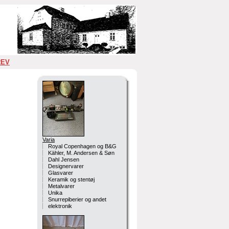
REV
Varia
Royal Copenhagen og B&G
Kähler, M. Andersen & Søn
Dahl Jensen
Designervarer
Glasvarer
Keramik og stentøj
Metalvarer
Unika
Snurrepiberier og andet
elektronik